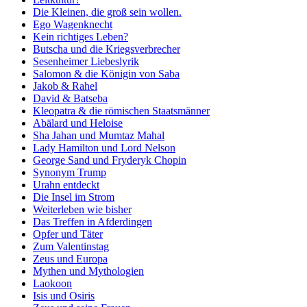
Die Kleinen, die groß sein wollen.
Ego Wagenknecht
Kein richtiges Leben?
Butscha und die Kriegsverbrecher
Sesenheimer Liebeslyrik
Salomon & die Königin von Saba
Jakob & Rahel
David & Batseba
Kleopatra & die römischen Staatsmänner
Abälard und Heloise
Sha Jahan und Mumtaz Mahal
Lady Hamilton und Lord Nelson
George Sand und Fryderyk Chopin
Synonym Trump
Urahn entdeckt
Die Insel im Strom
Weiterleben wie bisher
Das Treffen in Afderdingen
Opfer und Täter
Zum Valentinstag
Zeus und Europa
Mythen und Mythologien
Laokoon
Isis und Osiris