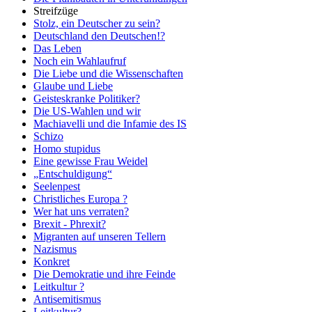
Streifzüge
Stolz, ein Deutscher zu sein?
Deutschland den Deutschen!?
Das Leben
Noch ein Wahlaufruf
Die Liebe und die Wissenschaften
Glaube und Liebe
Geisteskranke Politiker?
Die US-Wahlen und wir
Machiavelli und die Infamie des IS
Schizo
Homo stupidus
Eine gewisse Frau Weidel
„Entschuldigung“
Seelenpest
Christliches Europa ?
Wer hat uns verraten?
Brexit - Phrexit?
Migranten auf unseren Tellern
Nazismus
Konkret
Die Demokratie und ihre Feinde
Leitkultur ?
Antisemitismus
Leitkultur?