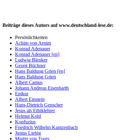
Beiträge dieses Autors auf www.deutschland-lese.de:
Persönlichkeiten
Achim von Arnim
Konrad Adenauer
Konrad Adenauer [en]
Ludwig Blenker
Georg Büchner
Hans Baldung Grien [en]
Hans Baldung Grien
Albert Camus
Johann Andreas Eisenbarth
Epikur
Albert Einstein
Hans-Dietrich Genscher
Jesus als Ethiklehrer
Helmut Kohl
Konfuzius
Friedrich Wilhelm Kantzenbach
Justus Liebig
Martin von Tours