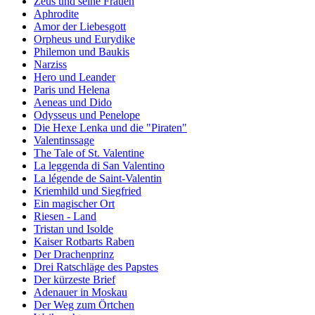
Zeus und seine Frauen
Aphrodite
Amor der Liebesgott
Orpheus und Eurydike
Philemon und Baukis
Narziss
Hero und Leander
Paris und Helena
Aeneas und Dido
Odysseus und Penelope
Die Hexe Lenka und die "Piraten"
Valentinssage
The Tale of St. Valentine
La leggenda di San Valentino
La légende de Saint-Valentin
Kriemhild und Siegfried
Ein magischer Ort
Riesen - Land
Tristan und Isolde
Kaiser Rotbarts Raben
Der Drachenprinz
Drei Ratschläge des Papstes
Der kürzeste Brief
Adenauer in Moskau
Der Weg zum Örtchen