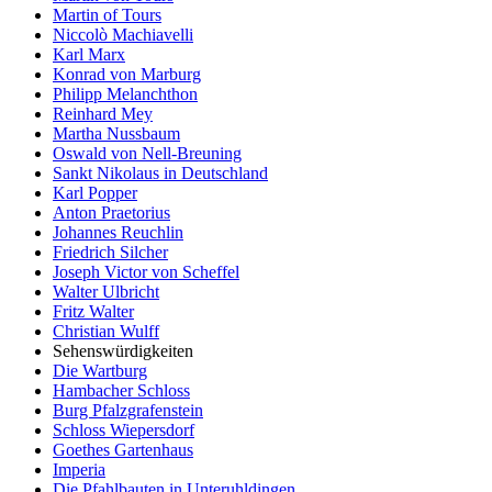
Martin of Tours
Niccolò Machiavelli
Karl Marx
Konrad von Marburg
Philipp Melanchthon
Reinhard Mey
Martha Nussbaum
Oswald von Nell-Breuning
Sankt Nikolaus in Deutschland
Karl Popper
Anton Praetorius
Johannes Reuchlin
Friedrich Silcher
Joseph Victor von Scheffel
Walter Ulbricht
Fritz Walter
Christian Wulff
Sehenswürdigkeiten
Die Wartburg
Hambacher Schloss
Burg Pfalzgrafenstein
Schloss Wiepersdorf
Goethes Gartenhaus
Imperia
Die Pfahlbauten in Unteruhldingen