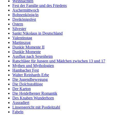
Weihnachten
Fest der Familie und des Friedens
Aschermittwoch
Bohnenkönig/in
Dreikönigsfest
Ostern
Silvester
Sankt Nikolaus in Deutschland
Valentinstag
Martinszug
Dunkle Momente II
Dunkle Momente
Ausflug nach Sesenheim
Ratschläge für Jungen und Mädchen zwischen 13 und 17
Mythen und Mythologien
Hambacher Fest
Walter Reinhards Erbe
Die Jugendbewegung
Die Dolchstoßlüge
Der Karton
Die Heidelberger Romantik
Des Knaben Wunderhorn
Ausradiert
Linsengericht mit Postleitzahl
Fabeln