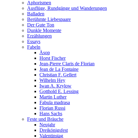
Aphorismen
Ausflüge, Rundgänge und Wanderungen
Balladen
Berühmte Liebespaare
Der Gute Ton
Dunkle Momente
Erzählungen
Essays
Fabeln
Äsop
Horst Fischer
Jean-Pierre Claris de Florian
Jean de La Fontaine
Christian F. Gellert
Wilhelm Hey
Iwan A. Krylow
Gotthold E. Lessing
Martin Luther
Fabula madrasa
Florian Russi
Hans Sachs
Feste und Bräuche
Neujahr
Dreikönigsfest
Valentinstag