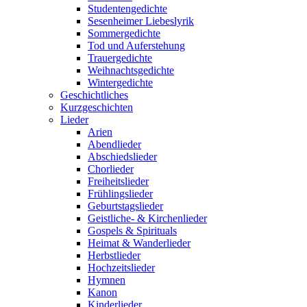
Studentengedichte
Sesenheimer Liebeslyrik
Sommergedichte
Tod und Auferstehung
Trauergedichte
Weihnachtsgedichte
Wintergedichte
Geschichtliches
Kurzgeschichten
Lieder
Arien
Abendlieder
Abschiedslieder
Chorlieder
Freiheitslieder
Frühlingslieder
Geburtstagslieder
Geistliche- & Kirchenlieder
Gospels & Spirituals
Heimat & Wanderlieder
Herbstlieder
Hochzeitslieder
Hymnen
Kanon
Kinderlieder