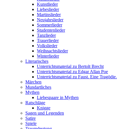
Kunstlieder
Liebeslieder
Martinslieder
Neujahrslieder
Sommerlieder
Studentenlieder
Tanzlieder
Trauerlieder
Volkslieder
Weihnachtslieder
Winterlieder
Literarisches
Unterrichtsmaterial zu Bertolt Brecht
Unterrichtsmaterial zu Edgar Allan Poe
Unterrichtsmaterial zu Faust. Eine Tragödie.
Märchen
Mundartliches
Mythen
Liebespaare in Mythen
Ratschläge
Knigge
Sagen und Legenden
Satire
Spiele
Traumdeutung