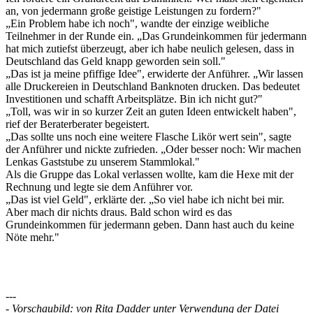
an, von jedermann große geistige Leistungen zu fordern?"
„Ein Problem habe ich noch", wandte der einzige weibliche
Teilnehmer in der Runde ein. „Das Grundeinkommen für jedermann
hat mich zutiefst überzeugt, aber ich habe neulich gelesen, dass in
Deutschland das Geld knapp geworden sein soll."
„Das ist ja meine pfiffige Idee", erwiderte der Anführer. „Wir lassen
alle Druckereien in Deutschland Banknoten drucken. Das bedeutet
Investitionen und schafft Arbeitsplätze. Bin ich nicht gut?"
„Toll, was wir in so kurzer Zeit an guten Ideen entwickelt haben",
rief der Beraterberater begeistert.
„Das sollte uns noch eine weitere Flasche Likör wert sein", sagte
der Anführer und nickte zufrieden. „Oder besser noch: Wir machen
Lenkas Gaststube zu unserem Stammlokal."
Als die Gruppe das Lokal verlassen wollte, kam die Hexe mit der
Rechnung und legte sie dem Anführer vor.
„Das ist viel Geld", erklärte der. „So viel habe ich nicht bei mir.
Aber mach dir nichts draus. Bald schon wird es das
Grundeinkommen für jedermann geben. Dann hast auch du keine
Nöte mehr."
---
- Vorschaubild: von Rita Dadder unter Verwendung der Datei