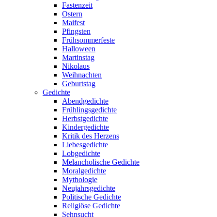
Fastenzeit
Ostern
Maifest
Pfingsten
Frühsommerfeste
Halloween
Martinstag
Nikolaus
Weihnachten
Geburtstag
Gedichte
Abendgedichte
Frühlingsgedichte
Herbstgedichte
Kindergedichte
Kritik des Herzens
Liebesgedichte
Lobgedichte
Melancholische Gedichte
Moralgedichte
Mythologie
Neujahrsgedichte
Politische Gedichte
Religiöse Gedichte
Sehnsucht