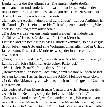
Lenka führte die Bestellung aus. Die jungen Gäste stießen
miteinander an und forderten Lenka auf, nachzuschenken oder
besser noch drei Flaschen des Likörs auf den Tisch zu stellen, so
dass jeder sich davon bedienen konnte.
„Ich habe die Absicht, eine Partei zu gründen", rief der Anführer in
die Runde. „Das ist eine gute Idee", bestätigten die anderen. „Wie
aber soll das Programm aussehen?"
„Darüber werden wir uns heute einig werden", erwiderte der
Anführer. „Als erstes fordern wir für jeden Menschen in
Deutschland ein bedingungsloses Grundeinkommen, so dass er gut
davon leben, ein Auto und eine Wohnung unterhalten und in Urlaub
fahren kann. Das ist das Mindeste, was jeder in unserem Land
erwarten darf."
„Ein grandioser Gedanke", erwiderte sein Nachbar zur Linken. „Du
kannst auf mich zählen. Ich trete deiner Partei bei."
„Was ist dein Beruf?", fragte der Anführer.
„Beraterberater. Ich berate Fachleute, damit sie ihre Kunden besser
beraten können. Hierfür habe ich die KMM-Methode entwickelt."
„Ist das die Abkürzung von „Kannst mich mal!", fragte der Nachbar
zur Rechten.
„Es bedeutet „Kein Mensch muss", antwortete der Beraterberater.
„Auch in der Beratung soll jeder frei entscheiden dürfen."
„Das ist cool und episch", warf ein anderer ein. „Wir müssen von
uns selbst, vom Menschen und vom allzu Menschlichen ausgehen.
Ich fordere ein Grundrecht auf Dummheit. Wer maßt sich eigentlich