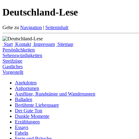
Deutschland-Lese
Gehe zu
Navigation
|
Seiteninhalt
Start
Kontakt
Impressum
Sitemap
Persönlichkeiten
Sehenswürdigkeiten
Streifzüge
Gastliches
Vorgestellt
Anekdoten
Aphorismen
Ausflüge, Rundgänge und Wanderungen
Balladen
Berühmte Liebespaare
Der Gute Ton
Dunkle Momente
Erzählungen
Essays
Fabeln
Feste und Bräuche