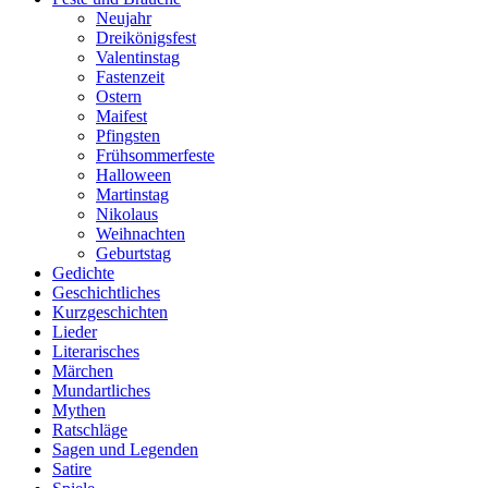
Neujahr
Dreikönigsfest
Valentinstag
Fastenzeit
Ostern
Maifest
Pfingsten
Frühsommerfeste
Halloween
Martinstag
Nikolaus
Weihnachten
Geburtstag
Gedichte
Geschichtliches
Kurzgeschichten
Lieder
Literarisches
Märchen
Mundartliches
Mythen
Ratschläge
Sagen und Legenden
Satire