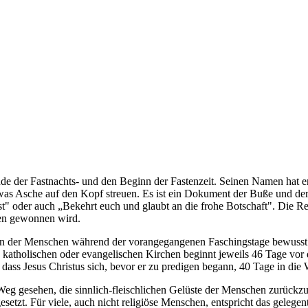
 Ende der Fastnachts- und den Beginn der Fastenzeit. Seinen Namen hat 
was Asche auf den Kopf streuen. Es ist ein Dokument der Buße und der
t" oder auch „Bekehrt euch und glaubt an die frohe Botschaft". Die R
ren gewonnen wird.
n der Menschen während der vorangegangenen Faschingstage bewusst g
katholischen oder evangelischen Kirchen beginnt jeweils 46 Tage vor d
 dass Jesus Christus sich, bevor er zu predigen begann, 40 Tage in die
eg gesehen, die sinnlich-fleischlichen Gelüste der Menschen zurückzuf
setzt. Für viele, auch nicht religiöse Menschen, entspricht das gelegen