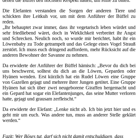
denen die Büffel den höchsten Respekt hatten, um Hilfe zu bitten.
Die Elefanten verstanden die Sorgen der anderen Tiere und
schickten ihre Leitkuh vor, um mit dem Anführer der Büffel zu
reden.
„Ihr behauptet zwar immer, dass ihr vegetarisch leben würdet und
sehr friedliebend wäret, doch in Wirklichkeit verbreitet ihr Angst
und Schrecken. Neulich noch, so wurde mir berichtet, habt ihr ein
Löwenbaby zu Tode getrampelt und das Gelege eines Vogel Strauß
zerstört. Ich muss euch dringend auffordern, mehr Rücksicht auf die
anderen Bewohner der Savanne zu nehmen.
Da erwiderte der Anführer der Büffel hämisch: „Bevor du dich bei
uns beschwerst, solltest du dich an die Löwen, Geparden oder
Hyänen wenden. Erst kürzlich hat ein Rudel Löwen eine Gruppe
von Gazellen gejagt und mehrere ihrer Jungen getötet. Eine Gruppe
Hyänen hat sich über zwei neugeborene Giraffen hergemacht und
ein Gepard hat sogar ein Elefantenjunges, das seine Mutter verloren
hatte, gejagt und grausam zerfleischt.“
Da erwiderte der Elefant: „Lenke nicht ab. Ich bin jetzt hier und es
geht mir um euch. Was andere tun, muss an anderer Stelle geklärt
werden.“
Fazit: Wer Böses tut, darf sich nicht damit entschuldigen, dass