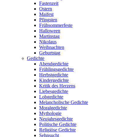
Fastenzeit
Ostern
Maifest
Pfingsten
Frühsommerfeste
Halloween
Martinstag
Nikolaus
Weihnachten
Geburtstag
Gedichte
Abendgedichte
Frühlingsgedichte
Herbstgedichte
Kindergedichte
Kritik des Herzens
Liebesgedichte
Lobgedichte
Melancholische Gedichte
Moralgedichte
Mythologie
Neujahrsgedichte
Politische Gedichte
Religiöse Gedichte
Sehnsucht