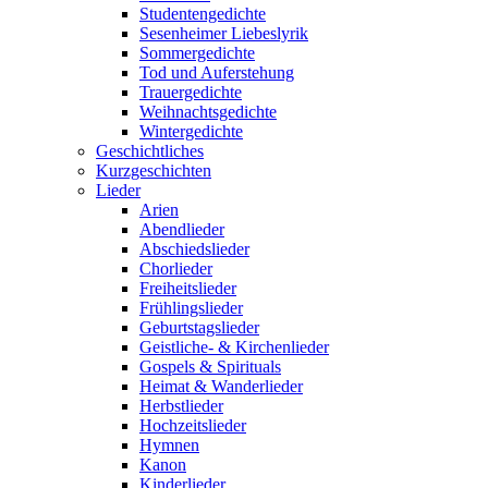
Studentengedichte
Sesenheimer Liebeslyrik
Sommergedichte
Tod und Auferstehung
Trauergedichte
Weihnachtsgedichte
Wintergedichte
Geschichtliches
Kurzgeschichten
Lieder
Arien
Abendlieder
Abschiedslieder
Chorlieder
Freiheitslieder
Frühlingslieder
Geburtstagslieder
Geistliche- & Kirchenlieder
Gospels & Spirituals
Heimat & Wanderlieder
Herbstlieder
Hochzeitslieder
Hymnen
Kanon
Kinderlieder