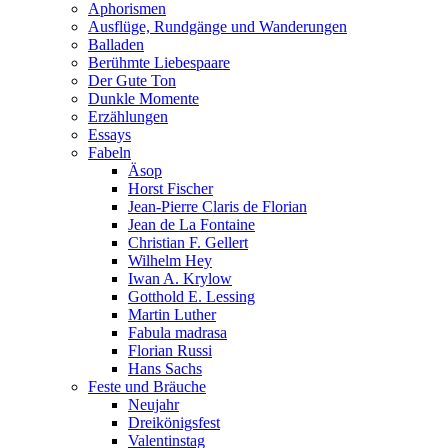
Aphorismen
Ausflüge, Rundgänge und Wanderungen
Balladen
Berühmte Liebespaare
Der Gute Ton
Dunkle Momente
Erzählungen
Essays
Fabeln
Äsop
Horst Fischer
Jean-Pierre Claris de Florian
Jean de La Fontaine
Christian F. Gellert
Wilhelm Hey
Iwan A. Krylow
Gotthold E. Lessing
Martin Luther
Fabula madrasa
Florian Russi
Hans Sachs
Feste und Bräuche
Neujahr
Dreikönigsfest
Valentinstag