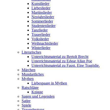
Kunstlieder
Liebeslieder
Martinslieder
Neujahrslieder
Sommerlieder
Studentenlieder
Tanzlieder
Trauerlieder
Volkslieder
Weihnachtslieder
Winterlieder
Literarisches
Unterrichtsmaterial zu Bertolt Brecht
Unterrichtsmaterial zu Edgar Allan Poe
Unterrichtsmaterial zu Faust. Eine Tragödie.
Märchen
Mundartliches
Mythen
Liebespaare in Mythen
Ratschläge
Knigge
Sagen und Legenden
Satire
Spiele
Traumdeutung