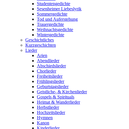
Studentengedichte
Sesenheimer Liebeslyrik
Sommergedichte
Tod und Auferstehung
Trauergedichte
Weihnachtsgedichte
Wintergedichte
Geschichtliches
Kurzgeschichten
Lieder
Arien
Abendlieder
Abschiedslieder
Chorlieder
Freiheitslieder
Frühlingslieder
Geburtstagslieder
Geistliche- & Kirchenlieder
Gospels & Spirituals
Heimat & Wanderlieder
Herbstlieder
Hochzeitslieder
Hymnen
Kanon
Kinderlieder