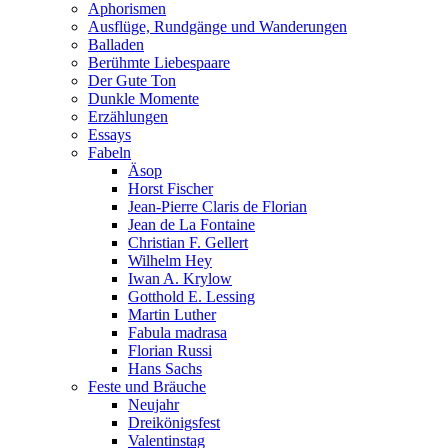
Aphorismen
Ausflüge, Rundgänge und Wanderungen
Balladen
Berühmte Liebespaare
Der Gute Ton
Dunkle Momente
Erzählungen
Essays
Fabeln
Äsop
Horst Fischer
Jean-Pierre Claris de Florian
Jean de La Fontaine
Christian F. Gellert
Wilhelm Hey
Iwan A. Krylow
Gotthold E. Lessing
Martin Luther
Fabula madrasa
Florian Russi
Hans Sachs
Feste und Bräuche
Neujahr
Dreikönigsfest
Valentinstag