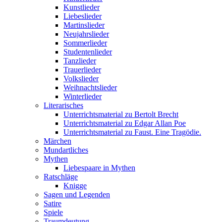
Kunstlieder
Liebeslieder
Martinslieder
Neujahrslieder
Sommerlieder
Studentenlieder
Tanzlieder
Trauerlieder
Volkslieder
Weihnachtslieder
Winterlieder
Literarisches
Unterrichtsmaterial zu Bertolt Brecht
Unterrichtsmaterial zu Edgar Allan Poe
Unterrichtsmaterial zu Faust. Eine Tragödie.
Märchen
Mundartliches
Mythen
Liebespaare in Mythen
Ratschläge
Knigge
Sagen und Legenden
Satire
Spiele
Traumdeutung