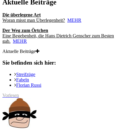
Aktuelle Beiträge
Die überlegene Art
Woran misst man Überlegenheit?
MEHR
Der Weg zum Örtchen
Eine Begebenheit, die Hans Dietrich Genscher zum Besten
gab.
MEHR
Aktuelle Beiträge
Sie befinden sich hier:
Streifzüge
Fabeln
Florian Russi
Vorlesen