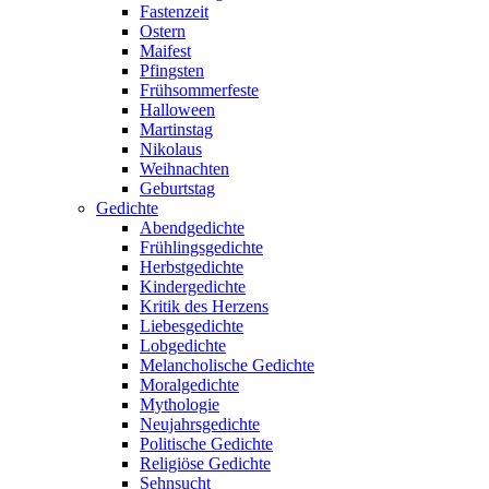
Fastenzeit
Ostern
Maifest
Pfingsten
Frühsommerfeste
Halloween
Martinstag
Nikolaus
Weihnachten
Geburtstag
Gedichte
Abendgedichte
Frühlingsgedichte
Herbstgedichte
Kindergedichte
Kritik des Herzens
Liebesgedichte
Lobgedichte
Melancholische Gedichte
Moralgedichte
Mythologie
Neujahrsgedichte
Politische Gedichte
Religiöse Gedichte
Sehnsucht