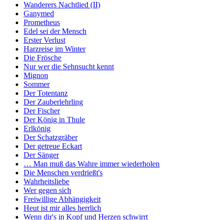
Wanderers Nachtlied (II)
Ganymed
Prometheus
Edel sei der Mensch
Erster Verlust
Harzreise im Winter
Die Frösche
Nur wer die Sehnsucht kennt
Mignon
Sommer
Der Totentanz
Der Zauberlehrling
Der Fischer
Der König in Thule
Erlkönig
Der Schatzgräber
Der getreue Eckart
Der Sänger
… Man muß das Wahre immer wiederholen
Die Menschen verdrießt's
Wahrheitsliebe
Wer gegen sich
Freiwillige Abhängigkeit
Heut ist mir alles herrlich
Wenn dir's in Kopf und Herzen schwirrt