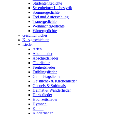
Studentengedichte
Sesenheimer Liebeslyrik
Sommergedichte
Tod und Auferstehung
Trauergedichte
Weihnachtsgedichte
Wintergedichte
Geschichtliches
Kurzgeschichten
Lieder
Arien
Abendlieder
Abschiedslieder
Chorlieder
Freiheitslieder
Frühlingslieder
Geburtstagslieder
Geistliche- & Kirchenlieder
Gospels & Spirituals
Heimat & Wanderlieder
Herbstlieder
Hochzeitslieder
Hymnen
Kanon
Kinderlieder