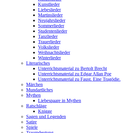
Kunstlieder
Liebeslieder
Martinslieder
Neujahrslieder
Sommerlieder
Studentenlieder
Tanzlieder
Trauerlieder
Volkslieder
Weihnachtslieder
Winterlieder
Literarisches
Unterrichtsmaterial zu Bertolt Brecht
Unterrichtsmaterial zu Edgar Allan Poe
Unterrichtsmaterial zu Faust. Eine Tragödie.
Märchen
Mundartliches
Mythen
Liebespaare in Mythen
Ratschläge
Knigge
Sagen und Legenden
Satire
Spiele
Traumdeutung