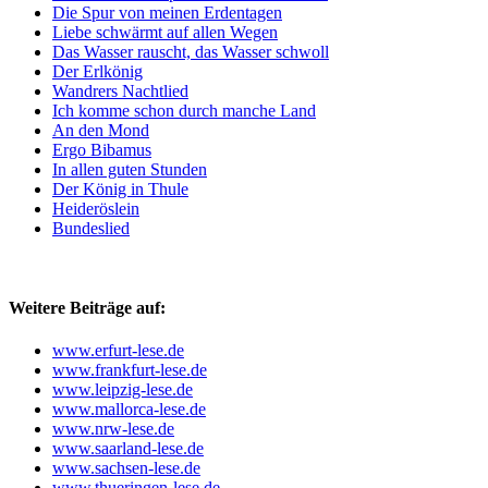
Die Spur von meinen Erdentagen
Liebe schwärmt auf allen Wegen
Das Wasser rauscht, das Wasser schwoll
Der Erlkönig
Wandrers Nachtlied
Ich komme schon durch manche Land
An den Mond
Ergo Bibamus
In allen guten Stunden
Der König in Thule
Heideröslein
Bundeslied
Weitere Beiträge auf:
www.erfurt-lese.de
www.frankfurt-lese.de
www.leipzig-lese.de
www.mallorca-lese.de
www.nrw-lese.de
www.saarland-lese.de
www.sachsen-lese.de
www.thueringen-lese.de