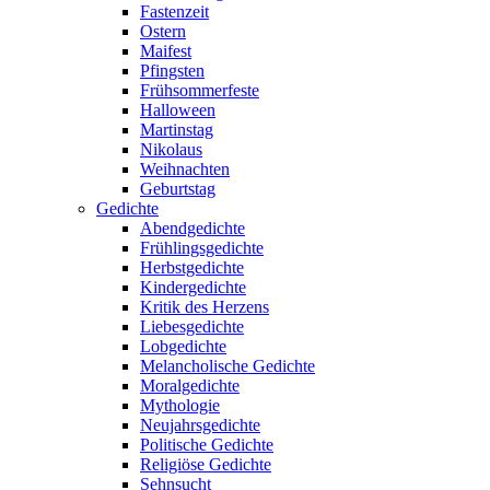
Fastenzeit
Ostern
Maifest
Pfingsten
Frühsommerfeste
Halloween
Martinstag
Nikolaus
Weihnachten
Geburtstag
Gedichte
Abendgedichte
Frühlingsgedichte
Herbstgedichte
Kindergedichte
Kritik des Herzens
Liebesgedichte
Lobgedichte
Melancholische Gedichte
Moralgedichte
Mythologie
Neujahrsgedichte
Politische Gedichte
Religiöse Gedichte
Sehnsucht