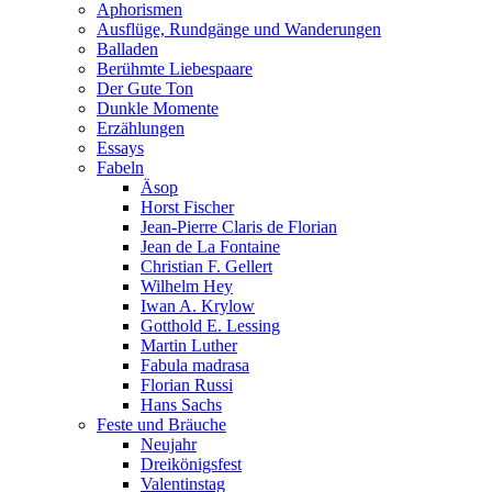
Aphorismen
Ausflüge, Rundgänge und Wanderungen
Balladen
Berühmte Liebespaare
Der Gute Ton
Dunkle Momente
Erzählungen
Essays
Fabeln
Äsop
Horst Fischer
Jean-Pierre Claris de Florian
Jean de La Fontaine
Christian F. Gellert
Wilhelm Hey
Iwan A. Krylow
Gotthold E. Lessing
Martin Luther
Fabula madrasa
Florian Russi
Hans Sachs
Feste und Bräuche
Neujahr
Dreikönigsfest
Valentinstag