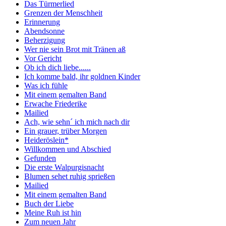
Das Türmerlied
Grenzen der Menschheit
Erinnerung
Abendsonne
Beherzigung
Wer nie sein Brot mit Tränen aß
Vor Gericht
Ob ich dich liebe......
Ich komme bald, ihr goldnen Kinder
Was ich fühle
Mit einem gemalten Band
Erwache Friederike
Mailied
Ach, wie sehn´ ich mich nach dir
Ein grauer, trüber Morgen
Heideröslein*
Willkommen und Abschied
Gefunden
Die erste Walpurgisnacht
Blumen sehet ruhig sprießen
Mailied
Mit einem gemalten Band
Buch der Liebe
Meine Ruh ist hin
Zum neuen Jahr