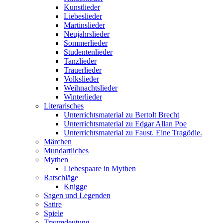
Kunstlieder
Liebeslieder
Martinslieder
Neujahrslieder
Sommerlieder
Studentenlieder
Tanzlieder
Trauerlieder
Volkslieder
Weihnachtslieder
Winterlieder
Literarisches
Unterrichtsmaterial zu Bertolt Brecht
Unterrichtsmaterial zu Edgar Allan Poe
Unterrichtsmaterial zu Faust. Eine Tragödie.
Märchen
Mundartliches
Mythen
Liebespaare in Mythen
Ratschläge
Knigge
Sagen und Legenden
Satire
Spiele
Traumdeutung