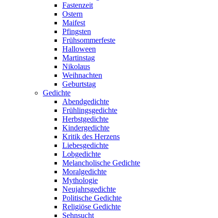
Fastenzeit
Ostern
Maifest
Pfingsten
Frühsommerfeste
Halloween
Martinstag
Nikolaus
Weihnachten
Geburtstag
Gedichte
Abendgedichte
Frühlingsgedichte
Herbstgedichte
Kindergedichte
Kritik des Herzens
Liebesgedichte
Lobgedichte
Melancholische Gedichte
Moralgedichte
Mythologie
Neujahrsgedichte
Politische Gedichte
Religiöse Gedichte
Sehnsucht