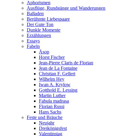
Aphorismen
Ausflüge, Rundgänge und Wanderungen
Balladen
Berühmte Liebespaare
Der Gute Ton
Dunkle Momente
Erzählungen
Essays
Fabeln
Äsop
Horst Fischer
Jean-Pierre Claris de Florian
Jean de La Fontaine
Christian F. Gellert
Wilhelm Hey
Iwan A. Krylow
Gotthold E. Lessing
Martin Luther
Fabula madrasa
Florian Russi
Hans Sachs
Feste und Bräuche
Neujahr
Dreikönigsfest
Valentinstag