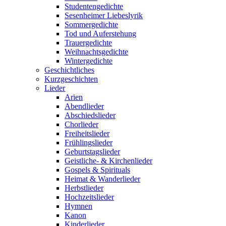
Studentengedichte
Sesenheimer Liebeslyrik
Sommergedichte
Tod und Auferstehung
Trauergedichte
Weihnachtsgedichte
Wintergedichte
Geschichtliches
Kurzgeschichten
Lieder
Arien
Abendlieder
Abschiedslieder
Chorlieder
Freiheitslieder
Frühlingslieder
Geburtstagslieder
Geistliche- & Kirchenlieder
Gospels & Spirituals
Heimat & Wanderlieder
Herbstlieder
Hochzeitslieder
Hymnen
Kanon
Kinderlieder