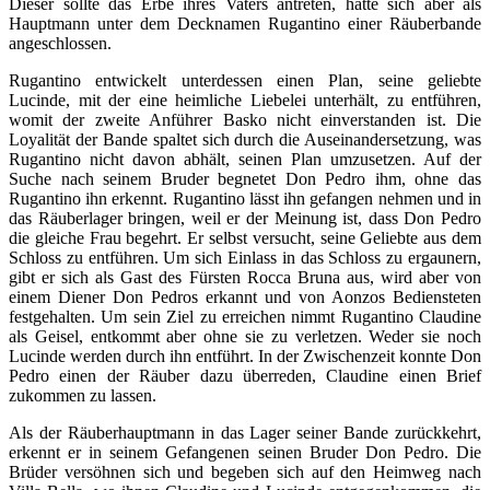
Dieser sollte das Erbe ihres Vaters antreten, hatte sich aber als
Hauptmann unter dem Decknamen Rugantino einer Räuberbande
angeschlossen.
Rugantino entwickelt unterdessen einen Plan, seine geliebte
Lucinde, mit der eine heimliche Liebelei unterhält, zu entführen,
womit der zweite Anführer Basko nicht einverstanden ist. Die
Loyalität der Bande spaltet sich durch die Auseinandersetzung, was
Rugantino nicht davon abhält, seinen Plan umzusetzen. Auf der
Suche nach seinem Bruder begnetet Don Pedro ihm, ohne das
Rugantino ihn erkennt. Rugantino lässt ihn gefangen nehmen und in
das Räuberlager bringen, weil er der Meinung ist, dass Don Pedro
die gleiche Frau begehrt. Er selbst versucht, seine Geliebte aus dem
Schloss zu entführen. Um sich Einlass in das Schloss zu ergaunern,
gibt er sich als Gast des Fürsten Rocca Bruna aus, wird aber von
einem Diener Don Pedros erkannt und von Aonzos Bediensteten
festgehalten. Um sein Ziel zu erreichen nimmt Rugantino Claudine
als Geisel, entkommt aber ohne sie zu verletzen. Weder sie noch
Lucinde werden durch ihn entführt. In der Zwischenzeit konnte Don
Pedro einen der Räuber dazu überreden, Claudine einen Brief
zukommen zu lassen.
Als der Räuberhauptmann in das Lager seiner Bande zurückkehrt,
erkennt er in seinem Gefangenen seinen Bruder Don Pedro. Die
Brüder versöhnen sich und begeben sich auf den Heimweg nach