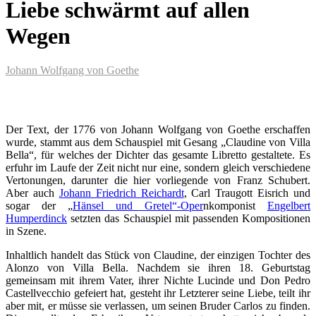
Liebe schwärmt auf allen
Wegen
Johann Wolfgang von Goethe
Der Text, der 1776 von Johann Wolfgang von Goethe erschaffen
wurde, stammt aus dem Schauspiel mit Gesang „Claudine von Villa
Bella“, für welches der Dichter das gesamte Libretto gestaltete. Es
erfuhr im Laufe der Zeit nicht nur eine, sondern gleich verschiedene
Vertonungen, darunter die hier vorliegende von Franz Schubert.
Aber auch
Johann Friedrich Reichardt
, Carl Traugott Eisrich und
sogar der „
Hänsel und Gretel“-Oper
nkomponist
Engelbert
Humperdinck
setzten das Schauspiel mit passenden Kompositionen
in Szene.
Inhaltlich handelt das Stück von Claudine, der einzigen Tochter des
Alonzo von Villa Bella. Nachdem sie ihren 18. Geburtstag
gemeinsam mit ihrem Vater, ihrer Nichte Lucinde und Don Pedro
Castellvecchio gefeiert hat, gesteht ihr Letzterer seine Liebe, teilt ihr
aber mit, er müsse sie verlassen, um seinen Bruder Carlos zu finden.