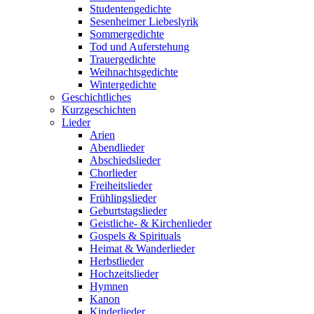
Studentengedichte
Sesenheimer Liebeslyrik
Sommergedichte
Tod und Auferstehung
Trauergedichte
Weihnachtsgedichte
Wintergedichte
Geschichtliches
Kurzgeschichten
Lieder
Arien
Abendlieder
Abschiedslieder
Chorlieder
Freiheitslieder
Frühlingslieder
Geburtstagslieder
Geistliche- & Kirchenlieder
Gospels & Spirituals
Heimat & Wanderlieder
Herbstlieder
Hochzeitslieder
Hymnen
Kanon
Kinderlieder