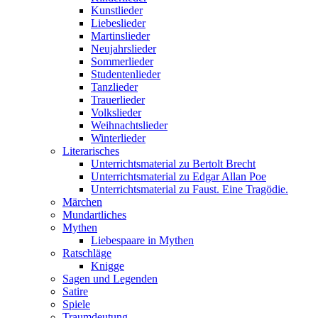
Kunstlieder
Liebeslieder
Martinslieder
Neujahrslieder
Sommerlieder
Studentenlieder
Tanzlieder
Trauerlieder
Volkslieder
Weihnachtslieder
Winterlieder
Literarisches
Unterrichtsmaterial zu Bertolt Brecht
Unterrichtsmaterial zu Edgar Allan Poe
Unterrichtsmaterial zu Faust. Eine Tragödie.
Märchen
Mundartliches
Mythen
Liebespaare in Mythen
Ratschläge
Knigge
Sagen und Legenden
Satire
Spiele
Traumdeutung