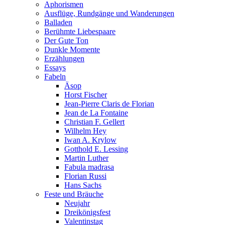
Aphorismen
Ausflüge, Rundgänge und Wanderungen
Balladen
Berühmte Liebespaare
Der Gute Ton
Dunkle Momente
Erzählungen
Essays
Fabeln
Äsop
Horst Fischer
Jean-Pierre Claris de Florian
Jean de La Fontaine
Christian F. Gellert
Wilhelm Hey
Iwan A. Krylow
Gotthold E. Lessing
Martin Luther
Fabula madrasa
Florian Russi
Hans Sachs
Feste und Bräuche
Neujahr
Dreikönigsfest
Valentinstag