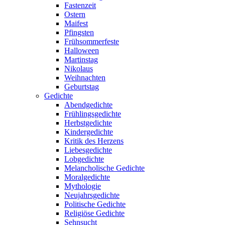
Fastenzeit
Ostern
Maifest
Pfingsten
Frühsommerfeste
Halloween
Martinstag
Nikolaus
Weihnachten
Geburtstag
Gedichte
Abendgedichte
Frühlingsgedichte
Herbstgedichte
Kindergedichte
Kritik des Herzens
Liebesgedichte
Lobgedichte
Melancholische Gedichte
Moralgedichte
Mythologie
Neujahrsgedichte
Politische Gedichte
Religiöse Gedichte
Sehnsucht