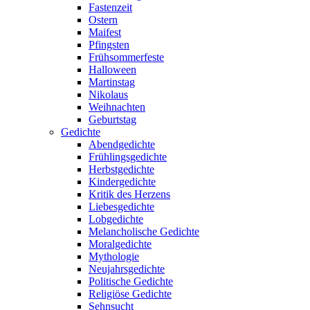
Fastenzeit
Ostern
Maifest
Pfingsten
Frühsommerfeste
Halloween
Martinstag
Nikolaus
Weihnachten
Geburtstag
Gedichte
Abendgedichte
Frühlingsgedichte
Herbstgedichte
Kindergedichte
Kritik des Herzens
Liebesgedichte
Lobgedichte
Melancholische Gedichte
Moralgedichte
Mythologie
Neujahrsgedichte
Politische Gedichte
Religiöse Gedichte
Sehnsucht