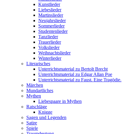
Kunstlieder
Liebeslieder
Martinslieder
Neujahrslieder
Sommerlieder
Studentenlieder
Tanzlieder
Trauerlieder
Volkslieder
Weihnachtslieder
Winterlieder
Literarisches
Unterrichtsmaterial zu Bertolt Brecht
Unterrichtsmaterial zu Edgar Allan Poe
Unterrichtsmaterial zu Faust. Eine Tragödie.
Märchen
Mundartliches
Mythen
Liebespaare in Mythen
Ratschläge
Knigge
Sagen und Legenden
Satire
Spiele
Traumdeutung