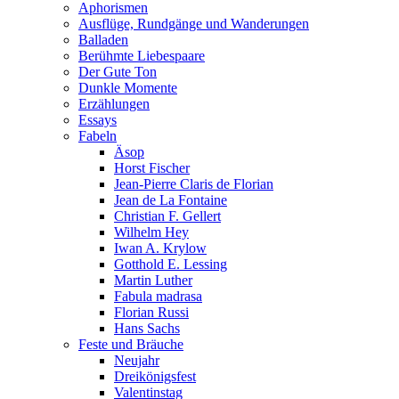
Aphorismen
Ausflüge, Rundgänge und Wanderungen
Balladen
Berühmte Liebespaare
Der Gute Ton
Dunkle Momente
Erzählungen
Essays
Fabeln
Äsop
Horst Fischer
Jean-Pierre Claris de Florian
Jean de La Fontaine
Christian F. Gellert
Wilhelm Hey
Iwan A. Krylow
Gotthold E. Lessing
Martin Luther
Fabula madrasa
Florian Russi
Hans Sachs
Feste und Bräuche
Neujahr
Dreikönigsfest
Valentinstag