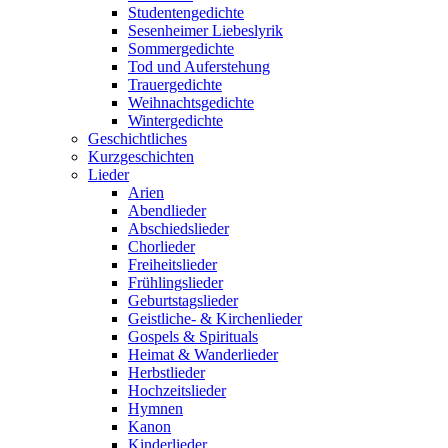
Studentengedichte
Sesenheimer Liebeslyrik
Sommergedichte
Tod und Auferstehung
Trauergedichte
Weihnachtsgedichte
Wintergedichte
Geschichtliches
Kurzgeschichten
Lieder
Arien
Abendlieder
Abschiedslieder
Chorlieder
Freiheitslieder
Frühlingslieder
Geburtstagslieder
Geistliche- & Kirchenlieder
Gospels & Spirituals
Heimat & Wanderlieder
Herbstlieder
Hochzeitslieder
Hymnen
Kanon
Kinderlieder