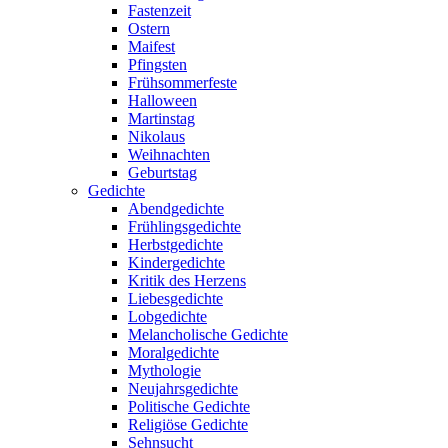
Fastenzeit
Ostern
Maifest
Pfingsten
Frühsommerfeste
Halloween
Martinstag
Nikolaus
Weihnachten
Geburtstag
Gedichte
Abendgedichte
Frühlingsgedichte
Herbstgedichte
Kindergedichte
Kritik des Herzens
Liebesgedichte
Lobgedichte
Melancholische Gedichte
Moralgedichte
Mythologie
Neujahrsgedichte
Politische Gedichte
Religiöse Gedichte
Sehnsucht