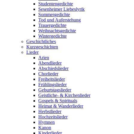
Studentengedichte
Sesenheimer Liebeslyrik
Sommergedichte
Tod und Auferstehung
Trauergedichte
Weihnachtsgedichte
Wintergedichte
Geschichtliches
Kurzgeschichten
Lieder
Arien
Abendlieder
Abschiedslieder
Chorlieder
Freiheitslieder
Frühlingslieder
Geburtstagslieder
Geistliche- & Kirchenlieder
Gospels & Spirituals
Heimat & Wanderlieder
Herbstlieder
Hochzeitslieder
Hymnen
Kanon
Kinderlieder