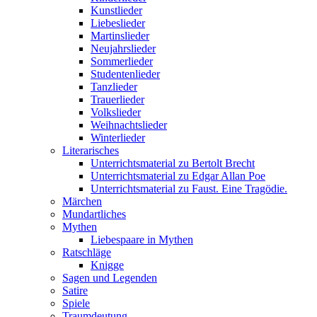
Kunstlieder
Liebeslieder
Martinslieder
Neujahrslieder
Sommerlieder
Studentenlieder
Tanzlieder
Trauerlieder
Volkslieder
Weihnachtslieder
Winterlieder
Literarisches
Unterrichtsmaterial zu Bertolt Brecht
Unterrichtsmaterial zu Edgar Allan Poe
Unterrichtsmaterial zu Faust. Eine Tragödie.
Märchen
Mundartliches
Mythen
Liebespaare in Mythen
Ratschläge
Knigge
Sagen und Legenden
Satire
Spiele
Traumdeutung