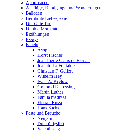
Aphorismen
Ausflüge, Rundgänge und Wanderungen
Balladen
Berühmte Liebespaare
Der Gute Ton
Dunkle Momente
Erzählungen
Essays
Fabeln
Äsop
Horst Fischer
Jean-Pierre Claris de Florian
Jean de La Fontaine
Christian F. Gellert
Wilhelm Hey
Iwan A. Krylow
Gotthold E. Lessing
Martin Luther
Fabula madrasa
Florian Russi
Hans Sachs
Feste und Bräuche
Neujahr
Dreikönigsfest
Valentinstag