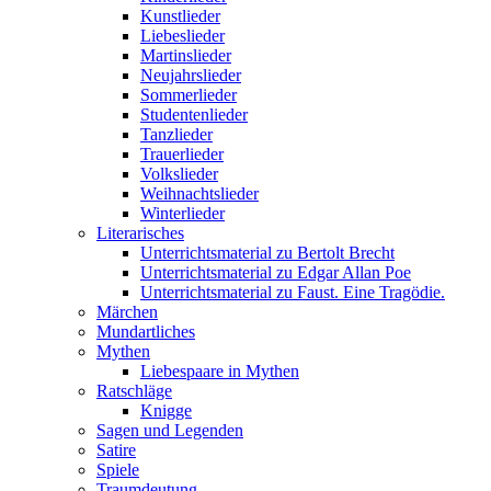
Kunstlieder
Liebeslieder
Martinslieder
Neujahrslieder
Sommerlieder
Studentenlieder
Tanzlieder
Trauerlieder
Volkslieder
Weihnachtslieder
Winterlieder
Literarisches
Unterrichtsmaterial zu Bertolt Brecht
Unterrichtsmaterial zu Edgar Allan Poe
Unterrichtsmaterial zu Faust. Eine Tragödie.
Märchen
Mundartliches
Mythen
Liebespaare in Mythen
Ratschläge
Knigge
Sagen und Legenden
Satire
Spiele
Traumdeutung