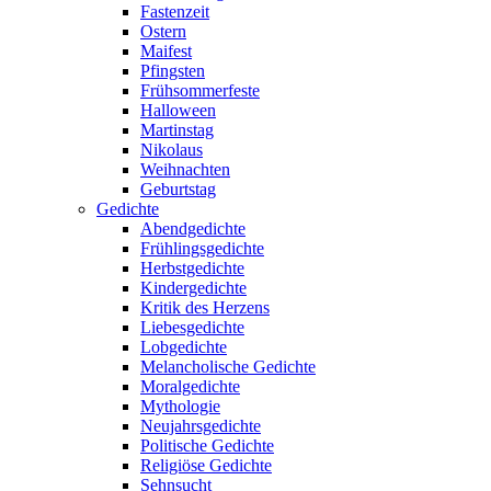
Fastenzeit
Ostern
Maifest
Pfingsten
Frühsommerfeste
Halloween
Martinstag
Nikolaus
Weihnachten
Geburtstag
Gedichte
Abendgedichte
Frühlingsgedichte
Herbstgedichte
Kindergedichte
Kritik des Herzens
Liebesgedichte
Lobgedichte
Melancholische Gedichte
Moralgedichte
Mythologie
Neujahrsgedichte
Politische Gedichte
Religiöse Gedichte
Sehnsucht