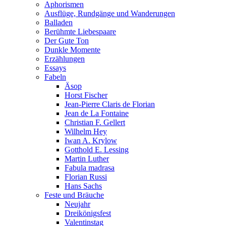
Aphorismen
Ausflüge, Rundgänge und Wanderungen
Balladen
Berühmte Liebespaare
Der Gute Ton
Dunkle Momente
Erzählungen
Essays
Fabeln
Äsop
Horst Fischer
Jean-Pierre Claris de Florian
Jean de La Fontaine
Christian F. Gellert
Wilhelm Hey
Iwan A. Krylow
Gotthold E. Lessing
Martin Luther
Fabula madrasa
Florian Russi
Hans Sachs
Feste und Bräuche
Neujahr
Dreikönigsfest
Valentinstag