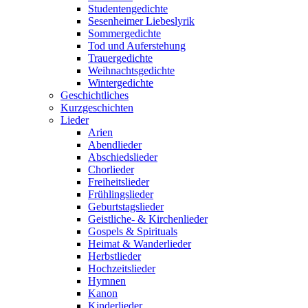
Studentengedichte
Sesenheimer Liebeslyrik
Sommergedichte
Tod und Auferstehung
Trauergedichte
Weihnachtsgedichte
Wintergedichte
Geschichtliches
Kurzgeschichten
Lieder
Arien
Abendlieder
Abschiedslieder
Chorlieder
Freiheitslieder
Frühlingslieder
Geburtstagslieder
Geistliche- & Kirchenlieder
Gospels & Spirituals
Heimat & Wanderlieder
Herbstlieder
Hochzeitslieder
Hymnen
Kanon
Kinderlieder