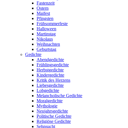
Fastenzeit
Ostern
Maifest
Pfingsten
Frühsommerfeste
Halloween
Martinstag
Nikolaus
Weihnachten
Geburtstag
Gedichte
Abendgedichte
Frühlingsgedichte
Herbstgedichte
Kindergedichte
Kritik des Herzens
Liebesgedichte
Lobgedichte
Melancholische Gedichte
Moralgedichte
Mythologie
Neujahrsgedichte
Politische Gedichte
Religiöse Gedichte
Sehnsucht