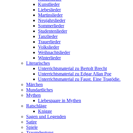
Kunstlieder
Liebeslieder
Martinslieder
Neujahrslieder
Sommerlieder
Studentenlieder
Tanzlieder
Trauerlieder
Volkslieder
Weihnachtslieder
Winterlieder
Literarisches
Unterrichtsmaterial zu Bertolt Brecht
Unterrichtsmaterial zu Edgar Allan Poe
Unterrichtsmaterial zu Faust. Eine Tragödie.
Märchen
Mundartliches
Mythen
Liebespaare in Mythen
Ratschläge
Knigge
Sagen und Legenden
Satire
Spiele
Traumdeutung