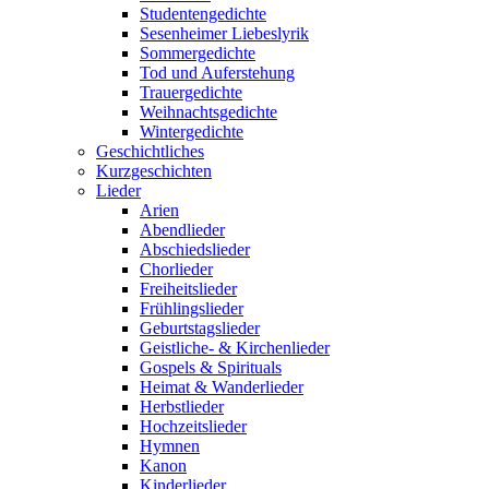
Studentengedichte
Sesenheimer Liebeslyrik
Sommergedichte
Tod und Auferstehung
Trauergedichte
Weihnachtsgedichte
Wintergedichte
Geschichtliches
Kurzgeschichten
Lieder
Arien
Abendlieder
Abschiedslieder
Chorlieder
Freiheitslieder
Frühlingslieder
Geburtstagslieder
Geistliche- & Kirchenlieder
Gospels & Spirituals
Heimat & Wanderlieder
Herbstlieder
Hochzeitslieder
Hymnen
Kanon
Kinderlieder