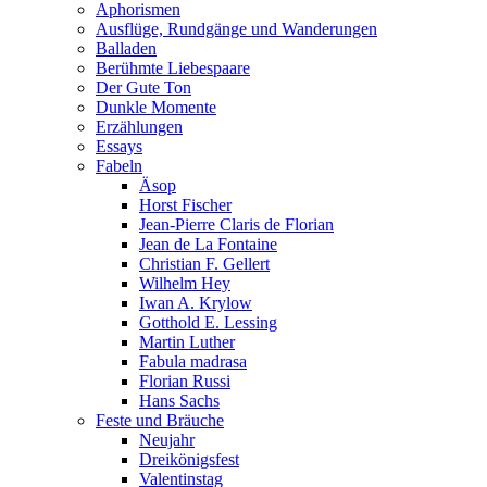
Aphorismen
Ausflüge, Rundgänge und Wanderungen
Balladen
Berühmte Liebespaare
Der Gute Ton
Dunkle Momente
Erzählungen
Essays
Fabeln
Äsop
Horst Fischer
Jean-Pierre Claris de Florian
Jean de La Fontaine
Christian F. Gellert
Wilhelm Hey
Iwan A. Krylow
Gotthold E. Lessing
Martin Luther
Fabula madrasa
Florian Russi
Hans Sachs
Feste und Bräuche
Neujahr
Dreikönigsfest
Valentinstag