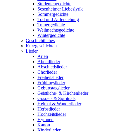
Studentengedichte
Sesenheimer Liebeslyrik
Sommergedichte
Tod und Auferstehung
Trauergedichte
Weihnachtsgedichte
Wintergedichte
Geschichtliches
Kurzgeschichten
Lieder
Arien
Abendlieder
Abschiedslieder
Chorlieder
Freiheitslieder
Frühlingslieder
Geburtstagslieder
Geistliche- & Kirchenlieder
Gospels & Spirituals
Heimat & Wanderlieder
Herbstlieder
Hochzeitslieder
Hymnen
Kanon
Kinderlieder