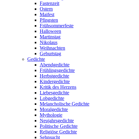
Fastenzeit
Ostern
Maifest
Pfingsten
Frühsommerfeste
Halloween
Martinstag
Nikolaus
Weihnachten
Geburtstag
Gedichte
Abendgedichte
Frühlingsgedichte
Herbstgedichte
Kindergedichte
Kritik des Herzens
Liebesgedichte
Lobgedichte
Melancholische Gedichte
Moralgedichte
Mythologie
Neujahrsgedichte
Politische Gedichte
Religiöse Gedichte
Sehnsucht