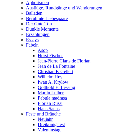
Aphorismen
Ausflüge, Rundgänge und Wanderungen
Balladen
Berühmte Liebespaare
Der Gute Ton
Dunkle Momente
Erzählungen
Essays
Fabeln
Äsop
Horst Fischer
Jean-Pierre Claris de Florian
Jean de La Fontaine
Christian F. Gellert
Wilhelm Hey
Iwan A. Krylow
Gotthold E. Lessing
Martin Luther
Fabula madrasa
Florian Russi
Hans Sachs
Feste und Bräuche
Neujahr
Dreikönigsfest
Valentinstag