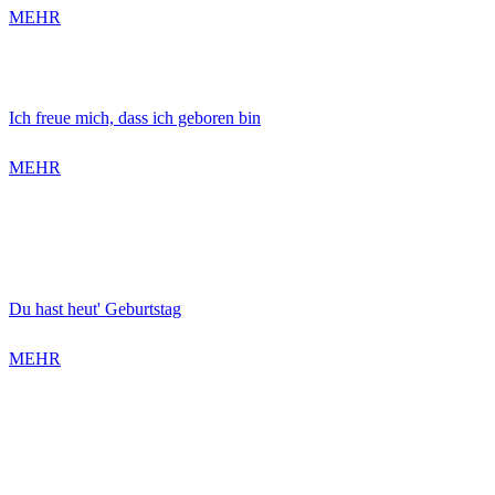
MEHR
Ich freue mich, dass ich geboren bin
MEHR
Du hast heut' Geburtstag
MEHR