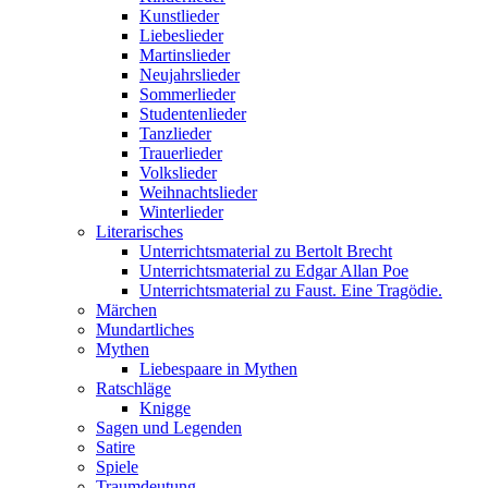
Kunstlieder
Liebeslieder
Martinslieder
Neujahrslieder
Sommerlieder
Studentenlieder
Tanzlieder
Trauerlieder
Volkslieder
Weihnachtslieder
Winterlieder
Literarisches
Unterrichtsmaterial zu Bertolt Brecht
Unterrichtsmaterial zu Edgar Allan Poe
Unterrichtsmaterial zu Faust. Eine Tragödie.
Märchen
Mundartliches
Mythen
Liebespaare in Mythen
Ratschläge
Knigge
Sagen und Legenden
Satire
Spiele
Traumdeutung