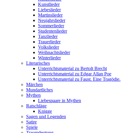
Kunstlieder
Liebeslieder
Martinslieder
Neujahrslieder
Sommerlieder
Studentenlieder
Tanzlieder
Trauerlieder
Volkslieder
Weihnachtslieder
Winterlieder
Literarisches
Unterrichtsmaterial zu Bertolt Brecht
Unterrichtsmaterial zu Edgar Allan Poe
Unterrichtsmaterial zu Faust. Eine Tragödie.
Märchen
Mundartliches
Mythen
Liebespaare in Mythen
Ratschläge
Knigge
Sagen und Legenden
Satire
Spiele
Traumdeutung