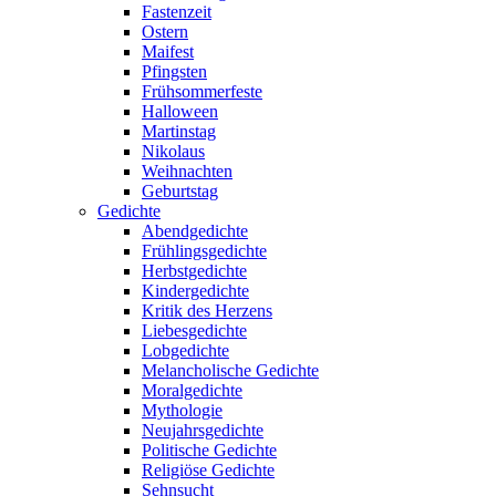
Fastenzeit
Ostern
Maifest
Pfingsten
Frühsommerfeste
Halloween
Martinstag
Nikolaus
Weihnachten
Geburtstag
Gedichte
Abendgedichte
Frühlingsgedichte
Herbstgedichte
Kindergedichte
Kritik des Herzens
Liebesgedichte
Lobgedichte
Melancholische Gedichte
Moralgedichte
Mythologie
Neujahrsgedichte
Politische Gedichte
Religiöse Gedichte
Sehnsucht