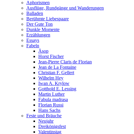
Aphorismen
Ausflüge, Rundgänge und Wanderungen
Balladen
Berühmte Liebespaare
Der Gute Ton
Dunkle Momente
Erzählungen
Essays
Fabeln
Äsop
Horst Fischer
Jean-Pierre Claris de Florian
Jean de La Fontaine
Christian F. Gellert
Wilhelm Hey
Iwan A. Krylow
Gotthold E. Lessing
Martin Luther
Fabula madrasa
Florian Russi
Hans Sachs
Feste und Bräuche
Neujahr
Dreikönigsfest
Valentinstag