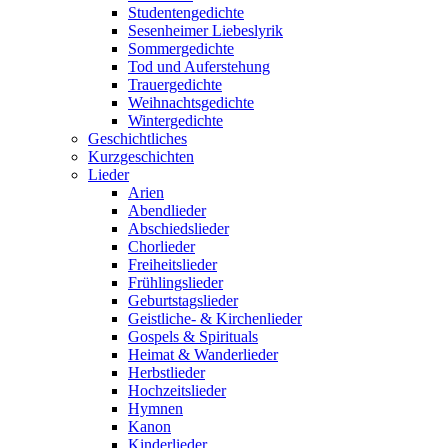
Studentengedichte
Sesenheimer Liebeslyrik
Sommergedichte
Tod und Auferstehung
Trauergedichte
Weihnachtsgedichte
Wintergedichte
Geschichtliches
Kurzgeschichten
Lieder
Arien
Abendlieder
Abschiedslieder
Chorlieder
Freiheitslieder
Frühlingslieder
Geburtstagslieder
Geistliche- & Kirchenlieder
Gospels & Spirituals
Heimat & Wanderlieder
Herbstlieder
Hochzeitslieder
Hymnen
Kanon
Kinderlieder