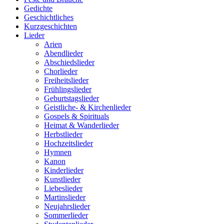
Gedichte
Geschichtliches
Kurzgeschichten
Lieder
Arien
Abendlieder
Abschiedslieder
Chorlieder
Freiheitslieder
Frühlingslieder
Geburtstagslieder
Geistliche- & Kirchenlieder
Gospels & Spirituals
Heimat & Wanderlieder
Herbstlieder
Hochzeitslieder
Hymnen
Kanon
Kinderlieder
Kunstlieder
Liebeslieder
Martinslieder
Neujahrslieder
Sommerlieder