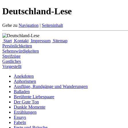
Deutschland-Lese
Gehe zu
Navigation
|
Seiteninhalt
Start
Kontakt
Impressum
Sitemap
Persönlichkeiten
Sehenswürdigkeiten
Streifzüge
Gastliches
Vorgestellt
Anekdoten
Aphorismen
Ausflüge, Rundgänge und Wanderungen
Balladen
Berühmte Liebespaare
Der Gute Ton
Dunkle Momente
Erzählungen
Essays
Fabeln
Feste und Bräuche