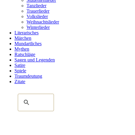
Studentenlieder
Tanzlieder
Trauerlieder
Volkslieder
Weihnachtslieder
Winterlieder
Literarisches
Märchen
Mundartliches
Mythen
Ratschläge
Sagen und Legenden
Satire
Spiele
Traumdeutung
Zitate