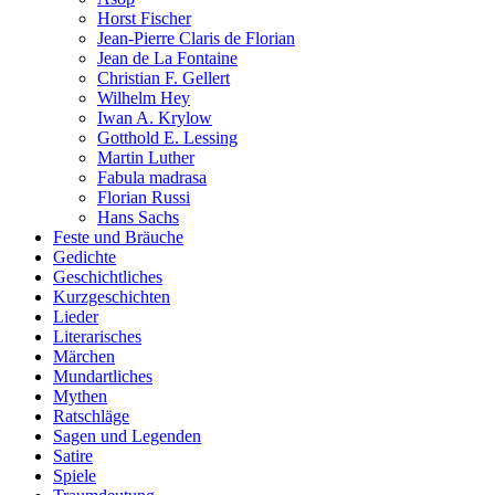
Horst Fischer
Jean-Pierre Claris de Florian
Jean de La Fontaine
Christian F. Gellert
Wilhelm Hey
Iwan A. Krylow
Gotthold E. Lessing
Martin Luther
Fabula madrasa
Florian Russi
Hans Sachs
Feste und Bräuche
Gedichte
Geschichtliches
Kurzgeschichten
Lieder
Literarisches
Märchen
Mundartliches
Mythen
Ratschläge
Sagen und Legenden
Satire
Spiele