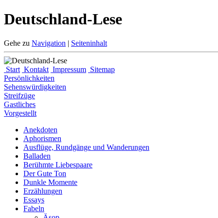
Deutschland-Lese
Gehe zu
Navigation
|
Seiteninhalt
Start
Kontakt
Impressum
Sitemap
Persönlichkeiten
Sehenswürdigkeiten
Streifzüge
Gastliches
Vorgestellt
Anekdoten
Aphorismen
Ausflüge, Rundgänge und Wanderungen
Balladen
Berühmte Liebespaare
Der Gute Ton
Dunkle Momente
Erzählungen
Essays
Fabeln
Äsop