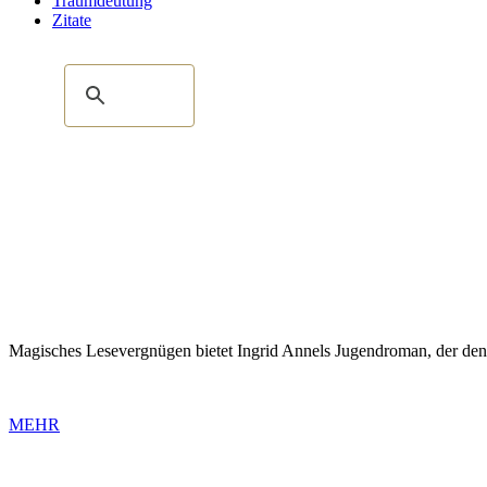
Traumdeutung
Zitate
Magisches Lesevergnügen bietet Ingrid Annels Jugendroman, der den Les
MEHR