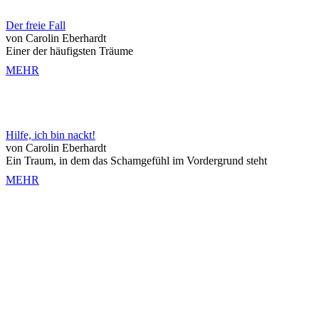
Der freie Fall
von Carolin Eberhardt
Einer der häufigsten Träume
MEHR
Hilfe, ich bin nackt!
von Carolin Eberhardt
Ein Traum, in dem das Schamgefühl im Vordergrund steht
MEHR