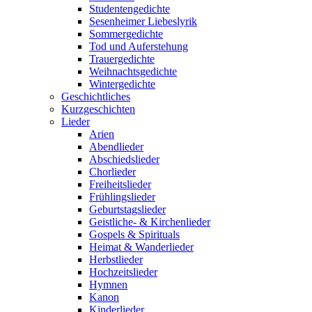
Studentengedichte
Sesenheimer Liebeslyrik
Sommergedichte
Tod und Auferstehung
Trauergedichte
Weihnachtsgedichte
Wintergedichte
Geschichtliches
Kurzgeschichten
Lieder
Arien
Abendlieder
Abschiedslieder
Chorlieder
Freiheitslieder
Frühlingslieder
Geburtstagslieder
Geistliche- & Kirchenlieder
Gospels & Spirituals
Heimat & Wanderlieder
Herbstlieder
Hochzeitslieder
Hymnen
Kanon
Kinderlieder