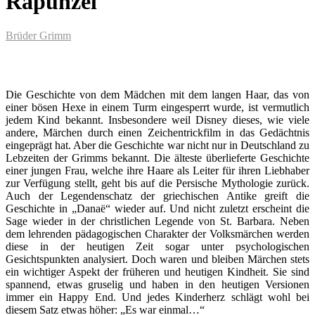
Rapunzel
Brüder Grimm
Die Geschichte von dem Mädchen mit dem langen Haar, das von
einer bösen Hexe in einem Turm eingesperrt wurde, ist vermutlich
jedem Kind bekannt. Insbesondere weil Disney dieses, wie viele
andere, Märchen durch einen Zeichentrickfilm in das Gedächtnis
eingeprägt hat. Aber die Geschichte war nicht nur in Deutschland zu
Lebzeiten der Grimms bekannt. Die älteste überlieferte Geschichte
einer jungen Frau, welche ihre Haare als Leiter für ihren Liebhaber
zur Verfügung stellt, geht bis auf die Persische Mythologie zurück.
Auch der Legendenschatz der griechischen Antike greift die
Geschichte in „Danaë“ wieder auf. Und nicht zuletzt erscheint die
Sage wieder in der christlichen Legende von St. Barbara. Neben
dem lehrenden pädagogischen Charakter der Volksmärchen werden
diese in der heutigen Zeit sogar unter psychologischen
Gesichtspunkten analysiert. Doch waren und bleiben Märchen stets
ein wichtiger Aspekt der früheren und heutigen Kindheit. Sie sind
spannend, etwas gruselig und haben in den heutigen Versionen
immer ein Happy End. Und jedes Kinderherz schlägt wohl bei
diesem Satz etwas höher: „Es war einmal…“