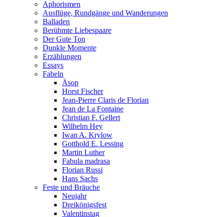
Aphorismen
Ausflüge, Rundgänge und Wanderungen
Balladen
Berühmte Liebespaare
Der Gute Ton
Dunkle Momente
Erzählungen
Essays
Fabeln
Äsop
Horst Fischer
Jean-Pierre Claris de Florian
Jean de La Fontaine
Christian F. Gellert
Wilhelm Hey
Iwan A. Krylow
Gotthold E. Lessing
Martin Luther
Fabula madrasa
Florian Russi
Hans Sachs
Feste und Bräuche
Neujahr
Dreikönigsfest
Valentinstag