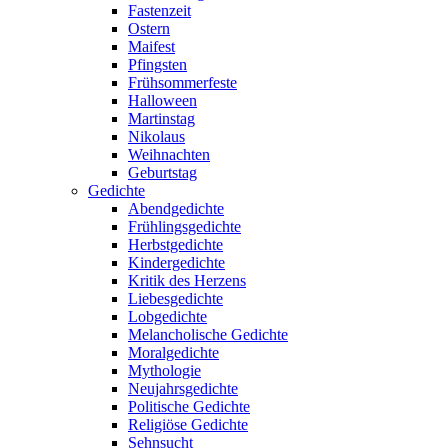
Fastenzeit
Ostern
Maifest
Pfingsten
Frühsommerfeste
Halloween
Martinstag
Nikolaus
Weihnachten
Geburtstag
Gedichte
Abendgedichte
Frühlingsgedichte
Herbstgedichte
Kindergedichte
Kritik des Herzens
Liebesgedichte
Lobgedichte
Melancholische Gedichte
Moralgedichte
Mythologie
Neujahrsgedichte
Politische Gedichte
Religiöse Gedichte
Sehnsucht