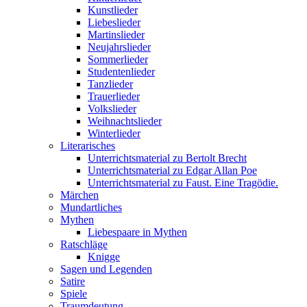
Kunstlieder
Liebeslieder
Martinslieder
Neujahrslieder
Sommerlieder
Studentenlieder
Tanzlieder
Trauerlieder
Volkslieder
Weihnachtslieder
Winterlieder
Literarisches
Unterrichtsmaterial zu Bertolt Brecht
Unterrichtsmaterial zu Edgar Allan Poe
Unterrichtsmaterial zu Faust. Eine Tragödie.
Märchen
Mundartliches
Mythen
Liebespaare in Mythen
Ratschläge
Knigge
Sagen und Legenden
Satire
Spiele
Traumdeutung