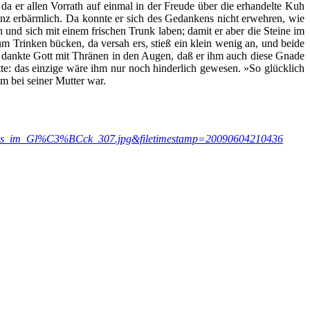
a er allen Vorrath auf einmal in der Freude über die erhandelte Kuh
anz erbärmlich. Da konnte er sich des Gedankens nicht erwehren, wie
 und sich mit einem frischen Trunk laben; damit er aber die Steine im
um Trinken bücken, da versah ers, stieß ein klein wenig an, und beide
nd dankte Gott mit Thränen in den Augen, daß er ihm auch diese Gnade
te: das einzige wäre ihm nur noch hinderlich gewesen. »So glücklich
im bei seiner Mutter war.
_Hans_im_Gl%C3%BCck_307.jpg&filetimestamp=20090604210436