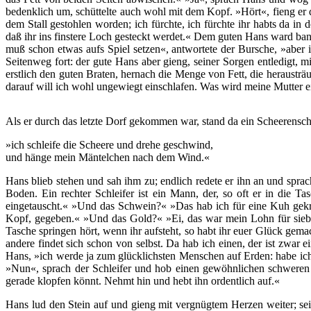
bedenklich um, schüttelte auch wohl mit dem Kopf. »Hört«, fieng er 
dem Stall gestohlen worden; ich fürchte, ich fürchte ihr habts da i
daß ihr ins finstere Loch gesteckt werdet.« Dem guten Hans ward ban
muß schon etwas aufs Spiel setzen«, antwortete der Bursche, »aber i
Seitenweg fort: der gute Hans aber gieng, seiner Sorgen entledigt, 
erstlich den guten Braten, hernach die Menge von Fett, die herausträu
darauf will ich wohl ungewiegt einschlafen. Was wird meine Mutter 
Als er durch das letzte Dorf gekommen war, stand da ein Scheerensch
»ich schleife die Scheere und drehe geschwind,
und hänge mein Mäntelchen nach dem Wind.«
Hans blieb stehen und sah ihm zu; endlich redete er ihn an und sprac
Boden. Ein rechter Schleifer ist ein Mann, der, so oft er in die 
eingetauscht.« »Und das Schwein?« »Das hab ich für eine Kuh gek
Kopf, gegeben.« »Und das Gold?« »Ei, das war mein Lohn für sieben 
Tasche springen hört, wenn ihr aufsteht, so habt ihr euer Glück gemac
andere findet sich schon von selbst. Da hab ich einen, der ist zwar e
Hans, »ich werde ja zum glücklichsten Menschen auf Erden: habe ich 
»Nun«, sprach der Schleifer und hob einen gewöhnlichen schweren Fe
gerade klopfen könnt. Nehmt hin und hebt ihn ordentlich auf.«
Hans lud den Stein auf und gieng mit vergnügtem Herzen weiter; sein