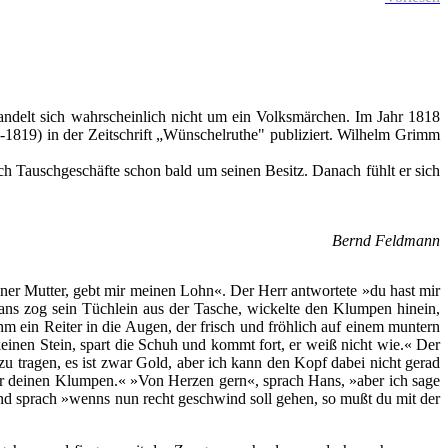
delt sich wahrscheinlich nicht um ein Volksmärchen. Im Jahr 1818
819) in der Zeitschrift „Wünschelruthe" publiziert. Wilhelm Grimm
rch Tauschgeschäfte schon bald um seinen Besitz. Danach fühlt er sich
Bernd Feldmann
iner Mutter, gebt mir meinen Lohn«. Der Herr antwortete »du hast mir
Hans zog sein Tüchlein aus der Tasche, wickelte den Klumpen hinein,
m ein Reiter in die Augen, der frisch und fröhlich auf einem muntern
 keinen Stein, spart die Schuh und kommt fort, er weiß nicht wie.« Der
zu tragen, es ist zwar Gold, aber ich kann den Kopf dabei nicht gerad
 mir deinen Klumpen.« »Von Herzen gern«, sprach Hans, »aber ich sage
und sprach »wenns nun recht geschwind soll gehen, so mußt du mit der