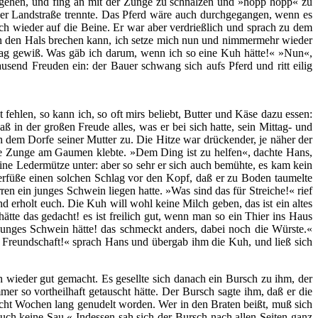
ler gehen, und fing an mit der Zunge zu schnalzen und »hopp hopp« zu
 der Landstraße trennte. Das Pferd wäre auch durchgegangen, wenn es
ch wieder auf die Beine. Er war aber verdrießlich und sprach zu dem
man den Hals brechen kann, ich setze mich nun und nimmermehr wieder
 Tag gewiß. Was gäb ich darum, wenn ich so eine Kuh hätte!« »Nun«,
ausend Freuden ein: der Bauer schwang sich aufs Pferd und ritt eilig
fehlen, so kann ich, so oft mirs beliebt, Butter und Käse dazu essen:
 in der großen Freude alles, was er bei sich hatte, sein Mittag- und
ch dem Dorfe seiner Mutter zu. Die Hitze war drückender, je näher der
die Zunge am Gaumen klebte. »Dem Ding ist zu helfen«, dachte Hans,
eine Ledermütze unter: aber so sehr er sich auch bemühte, es kam kein
terfüße einen solchen Schlag vor den Kopf, daß er zu Boden taumelte
n ein junges Schwein liegen hatte. »Was sind das für Streiche!« rief
d erholt euch. Die Kuh will wohl keine Milch geben, das ist ein altes
tte das gedacht! es ist freilich gut, wenn man so ein Thier ins Haus
n junges Schwein hätte! das schmeckt anders, dabei noch die Würste.«
e Freundschaft!« sprach Hans und übergab ihm die Kuh, und ließ sich
 wieder gut gemacht. Es gesellte sich danach ein Bursch zu ihm, der
r so vortheilhaft getauscht hätte. Der Bursch sagte ihm, daß er die
 acht Wochen lang genudelt worden. Wer in den Braten beißt, muß sich
uch keine Sau.« Indessen sah sich der Bursch nach allen Seiten ganz