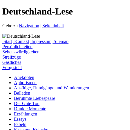
Deutschland-Lese
Gehe zu
Navigation
|
Seiteninhalt
Start
Kontakt
Impressum
Sitemap
Persönlichkeiten
Sehenswürdigkeiten
Streifzüge
Gastliches
Vorgestellt
Anekdoten
Aphorismen
Ausflüge, Rundgänge und Wanderungen
Balladen
Berühmte Liebespaare
Der Gute Ton
Dunkle Momente
Erzählungen
Essays
Fabeln
Feste und Bräuche