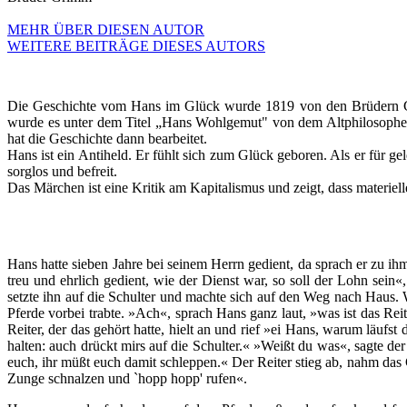
MEHR ÜBER DIESEN AUTOR
WEITERE BEITRÄGE DIESES AUTORS
Die Geschichte vom Hans im Glück wurde 1819 von den Brüdern Gri
wurde es unter dem Titel „Hans Wohlgemut" von dem Altphilosophen
hat die Geschichte dann bearbeitet.
Hans ist ein Antiheld. Er fühlt sich zum Glück geboren. Als er für g
sorglos und befreit.
Das Märchen ist eine Kritik am Kapitalismus und zeigt, dass materiel
Hans hatte sieben Jahre bei seinem Herrn gedient, da sprach er zu i
treu und ehrlich gedient, wie der Dienst war, so soll der Lohn sei
setzte ihn auf die Schulter und machte sich auf den Weg nach Haus. 
Pferde vorbei trabte. »Ach«, sprach Hans ganz laut, »was ist das Reit
Reiter, der das gehört hatte, hielt an und rief »ei Hans, warum läuf
halten: auch drückt mirs auf die Schulter.« »Weißt du was«, sagte d
euch, ihr müßt euch damit schleppen.« Der Reiter stieg ab, nahm das
Zunge schnalzen und `hopp hopp' rufen«.