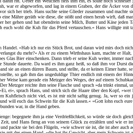
i dahin ritt. Ueber ein Weilchen fiels ihm ein, es sollte noch schnel
ersah, war er abgeworfen, und lag in einem Graben, der die Äcker von
vor sich her trieb. Hans suchte seine Glieder zusammen und machte si
so eine Mähre geräth wie diese, die stößt und einen herab wirft, daß 
nter her gehen und hat obendrein seine Milch, Butter und Käse jeden
ch euch wohl die Kuh für das Pferd vertauschen.« Hans willigte mit t
 Handel. »Hab ich nur ein Stück Brot, und daran wird mirs doch nicht 
rlangst du mehr?« Als er zu einem Wirthshaus kam, machte er Halt, aß
halbes Glas Bier einschenken. Dann trieb er seine Kuh weiter, immer na
ne Stunde dauerte. Da ward es ihm ganz heiß, so daß ihm vor Durst 
nd sie an einen dürren Baum, und stellte, da er keinen Eimer hatte, s
stellte, so gab ihm das ungeduldige Thier endlich mit einem der Hin
icher Weise kam gerade ein Metzger des Weges, der auf einem Schubkarre
Der Metzger reichte ihm seine Flasche und sprach »da trinkt einmal, un
i, ei«, sprach Hans, und strich sich die Haare über den Kopf, »wer hä
m Kuhfleisch nicht viel, es ist mir nicht saftig genug. Ja, wer so ei
 und will euch das Schwein für die Kuh lassen.« »Gott lohn euch eur
bunden war, in die Hand geben.
nge: begegnete ihm ja eine Verdrießlichkeit, so würde sie doch gleich
Zeit, und Hans fieng an von seinem Glück zu erzählen und wie er imme
und packte sie bei den Flügeln, »wie schwer sie ist, die ist aber auch
ie mit der einen Hand, »die hat ihr Gewicht, aber mein Schwein ist a