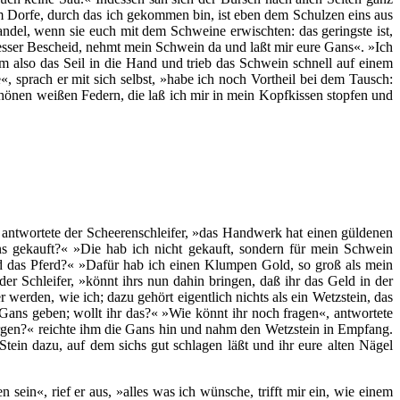
em Dorfe, durch das ich gekommen bin, ist eben dem Schulzen eins aus
andel, wenn sie euch mit dem Schweine erwischten: das geringste ist,
besser Bescheid, nehmt mein Schwein da und laßt mir eure Gans«. »Ich
hm also das Seil in die Hand und trieb das Schwein schnell auf einem
, sprach er mit sich selbst, »habe ich noch Vortheil bei dem Tausch:
 schönen weißen Federn, die laß ich mir in mein Kopfkissen stopfen und
«, antwortete der Scheerenschleifer, »das Handwerk hat einen güldenen
ans gekauft?« »Die hab ich nicht gekauft, sondern für mein Schwein
 das Pferd?« »Dafür hab ich einen Klumpen Gold, so groß als mein
r Schleifer, »könnt ihrs nun dahin bringen, daß ihr das Geld in der
 werden, wie ich; dazu gehört eigentlich nichts als ein Wetzstein, das
re Gans geben; wollt ihr das?« »Wie könnt ihr noch fragen«, antwortete
sorgen?« reichte ihm die Gans hin und nahm den Wetzstein in Empfang.
tein dazu, auf dem sichs gut schlagen läßt und ihr eure alten Nägel
ein«, rief er aus, »alles was ich wünsche, trifft mir ein, wie einem