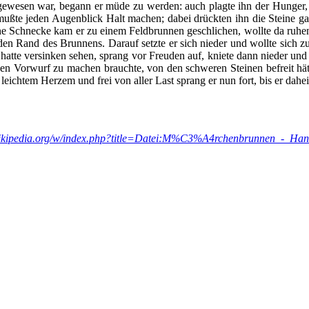
gewesen war, begann er müde zu werden: auch plagte ihn der Hunger, d
mußte jeden Augenblick Halt machen; dabei drückten ihn die Steine g
eine Schnecke kam er zu einem Feldbrunnen geschlichen, wollte da ruhen
f den Rand des Brunnens. Darauf setzte er sich nieder und wollte sich z
fe hatte versinken sehen, sprang vor Freuden auf, kniete dann nieder u
nen Vorwurf zu machen brauchte, von den schweren Steinen befreit hät
leichtem Herzem und frei von aller Last sprang er nun fort, bis er dahe
.wikipedia.org/w/index.php?title=Datei:M%C3%A4rchenbrunnen_-