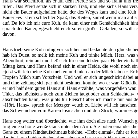
Hans war seelenfroh, als er auf dem Pferde saß und so frank und fre
rufen. Das Pferd setzte sich in starken Trab, und ehe sichs Hans v
nicht ein Bauer aufgehalten hätte, der des Weges kam und eine Kuh 
Bauer »es ist ein schlechter Spaß, das Reiten, zumal wenn man auf 
auf. Da lob ich mir eure Kuh, da kann einer mit Gemächlichkeit hi
sprach der Bauer, »geschieht euch so ein großer Gefallen, so will i
davon.
Hans trieb seine Kuh ruhig vor sich her und bedachte den glücklichen
hab ich Durst, so melk ich meine Kuh und trinke Milch. Herz, was ve
Abendbrot, rein auf und ließ sich für seine letzten paar Heller ein 
Mittag kam, und Hans befand sich in einer Heide, die wohl noch ei
»jetzt will ich meine Kuh melken und mich an der Milch laben.« Er ba
Tropfen Milch zum Vorschein. Und weil er sich ungeschickt dabei an
und eine zeitlang sich gar nicht besinnen konnte, wo er war. Glückl
er und half dem guten Hans auf. Hans erzählte, was vorgefallen war. 
Thier, das höchstens noch zum Ziehen taugt oder zum Schlachten«. »E
abschlachten kann, was gibts für Fleisch! aber ich mache mir aus de
»Hört, Hans«, sprach der Metzger, »euch zu Liebe will ich tauschen
das Schweinchen vom Karren losmachen und den Strick, woran es ge
Hans zog weiter und überdachte, wie ihm doch alles nach Wunsch gie
trug eine schöne weiße Gans unter dem Arm. Sie boten einander die 
Gans zu einem Kindtaufschmaus brächte. »Hebt einmal«, fuhr er fort 
das Fett von beiden Seiten abwischen.« »Ja«, sprach Hans und wog s