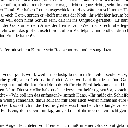
darauf an, »mit eurem Schweine mags nicht so ganz richtig sein. In d
n der Hand. Sie haben Leute ausgeschickt, und es wäre ein schlimmer H
g; »ach Gott«, sprach er »helft mir aus der Noth, ihr wißt hier herum 
ch will doch nicht Schuld sein, daß ihr ins Unglück gerathet.« Er na
mit der Gans unter dem Arme der Heimat zu. »Wenn ichs recht überlege«
feln wird, das gibt Gänsefettbrot auf ein Vierteljahr: und endlich die
eine Freude haben!«
leifer mit seinem Karren: sein Rad schnurrte und er sang dazu
h »euch gehts wohl, weil ihr so lustig bei eurem Schleifen seid«. »Ja
Tasche greift, auch Geld darin findet. Aber wo habt ihr die schöne G
riegt.« »Und die Kuh?« »Die hab ich für ein Pferd bekommen.« »Und
Jahre Dienst.« »Ihr habt euch jederzeit zu helfen gewußt«, sprach de
ht.« »Wie soll ich das anfangen?« sprach Hans. »Ihr müßt ein Schleifer
in wenig schadhaft, dafür sollt ihr mir aber auch weiter nichts als eu
Geld, so oft ich in die Tasche greife, was brauche ich da länger zu 
ldstein, der neben ihm lag, auf, »da habt ihr noch einen tüchtigen S
e Augen leuchteten vor Freude, »ich muß in einer Glückshaut geboren s