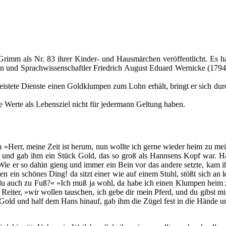
mm als Nr. 83 ihrer Kinder- und Hausmärchen veröffentlicht. Es han
 und Sprachwissenschaftler Friedrich August Eduard Wernicke (1794-1
eleistete Dienste einen Goldklumpen zum Lohn erhält, bringt er sich du
le Werte als Lebensziel nicht für jedermann Geltung haben.
hm »Herr, meine Zeit ist herum, nun wollte ich gerne wieder heim zu me
n«, und gab ihm ein Stück Gold, das so groß als Hannsens Kopf war. 
Wie er so dahin gieng und immer ein Bein vor das andere setzte, kam ih
en ein schönes Ding! da sitzt einer wie auf einem Stuhl, stößt sich an
st du auch zu Fuß?« »Ich muß ja wohl, da habe ich einen Klumpen heim 
er Reiter, »wir wollen tauschen, ich gebe dir mein Pferd, und du gibst
 Gold und half dem Hans hinauf, gab ihm die Zügel fest in die Hände 