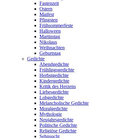
Fastenzeit
Ostern
Maifest
Pfingsten
Frühsommerfeste
Halloween
Martinstag
Nikolaus
Weihnachten
Geburtstag
Gedichte
Abendgedichte
Frühlingsgedichte
Herbstgedichte
Kindergedichte
Kritik des Herzens
Liebesgedichte
Lobgedichte
Melancholische Gedichte
Moralgedichte
Mythologie
Neujahrsgedichte
Politische Gedichte
Religiöse Gedichte
Sehnsucht