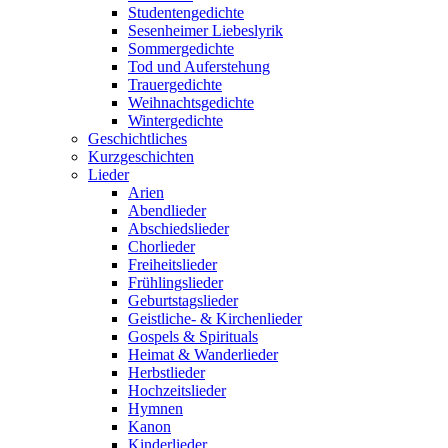
Studentengedichte
Sesenheimer Liebeslyrik
Sommergedichte
Tod und Auferstehung
Trauergedichte
Weihnachtsgedichte
Wintergedichte
Geschichtliches
Kurzgeschichten
Lieder
Arien
Abendlieder
Abschiedslieder
Chorlieder
Freiheitslieder
Frühlingslieder
Geburtstagslieder
Geistliche- & Kirchenlieder
Gospels & Spirituals
Heimat & Wanderlieder
Herbstlieder
Hochzeitslieder
Hymnen
Kanon
Kinderlieder