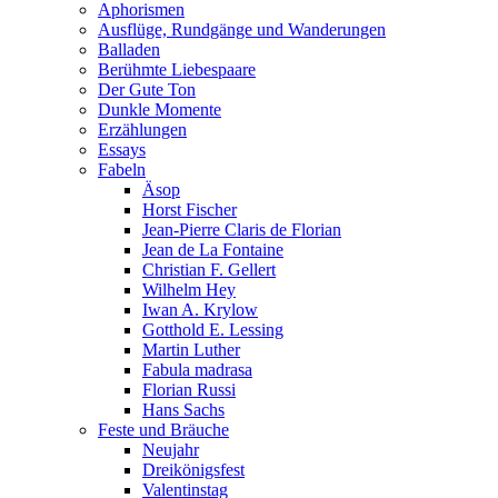
Aphorismen
Ausflüge, Rundgänge und Wanderungen
Balladen
Berühmte Liebespaare
Der Gute Ton
Dunkle Momente
Erzählungen
Essays
Fabeln
Äsop
Horst Fischer
Jean-Pierre Claris de Florian
Jean de La Fontaine
Christian F. Gellert
Wilhelm Hey
Iwan A. Krylow
Gotthold E. Lessing
Martin Luther
Fabula madrasa
Florian Russi
Hans Sachs
Feste und Bräuche
Neujahr
Dreikönigsfest
Valentinstag