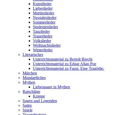
Kunstlieder
Liebeslieder
Martinslieder
Neujahrslieder
Sommerlieder
Studentenlieder
Tanzlieder
Trauerlieder
Volkslieder
Weihnachtslieder
Winterlieder
Literarisches
Unterrichtsmaterial zu Bertolt Brecht
Unterrichtsmaterial zu Edgar Allan Poe
Unterrichtsmaterial zu Faust. Eine Tragödie.
Märchen
Mundartliches
Mythen
Liebespaare in Mythen
Ratschläge
Knigge
Sagen und Legenden
Satire
Spiele
Traumdeutung