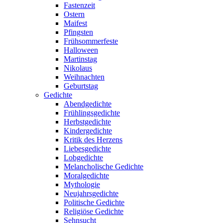
Fastenzeit
Ostern
Maifest
Pfingsten
Frühsommerfeste
Halloween
Martinstag
Nikolaus
Weihnachten
Geburtstag
Gedichte
Abendgedichte
Frühlingsgedichte
Herbstgedichte
Kindergedichte
Kritik des Herzens
Liebesgedichte
Lobgedichte
Melancholische Gedichte
Moralgedichte
Mythologie
Neujahrsgedichte
Politische Gedichte
Religiöse Gedichte
Sehnsucht