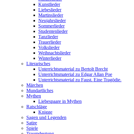
Kunstlieder
Liebeslieder
Martinslieder
Neujahrslieder
Sommerlieder
Studentenlieder
Tanzlieder
Trauerlieder
Volkslieder
Weihnachtslieder
Winterlieder
Literarisches
Unterrichtsmaterial zu Bertolt Brecht
Unterrichtsmaterial zu Edgar Allan Poe
Unterrichtsmaterial zu Faust. Eine Tragödie.
Märchen
Mundartliches
Mythen
Liebespaare in Mythen
Ratschläge
Knigge
Sagen und Legenden
Satire
Spiele
Traumdeutung