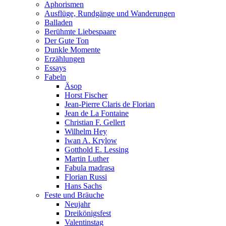
Aphorismen
Ausflüge, Rundgänge und Wanderungen
Balladen
Berühmte Liebespaare
Der Gute Ton
Dunkle Momente
Erzählungen
Essays
Fabeln
Äsop
Horst Fischer
Jean-Pierre Claris de Florian
Jean de La Fontaine
Christian F. Gellert
Wilhelm Hey
Iwan A. Krylow
Gotthold E. Lessing
Martin Luther
Fabula madrasa
Florian Russi
Hans Sachs
Feste und Bräuche
Neujahr
Dreikönigsfest
Valentinstag