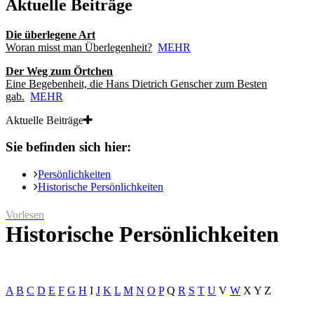
Aktuelle Beiträge
Die überlegene Art
Woran misst man Überlegenheit?
MEHR
Der Weg zum Örtchen
Eine Begebenheit, die Hans Dietrich Genscher zum Besten
gab.
MEHR
Aktuelle Beiträge
Sie befinden sich hier:
Persönlichkeiten
Historische Persönlichkeiten
Vorlesen
Historische Persönlichkeiten
A
B
C
D
E
F
G
H
I
J
K
L
M
N
O
P
Q
R
S
T
U
V
W
X
Y
Z