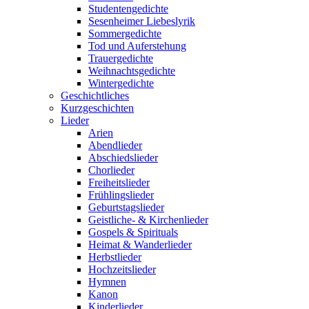
Studentengedichte
Sesenheimer Liebeslyrik
Sommergedichte
Tod und Auferstehung
Trauergedichte
Weihnachtsgedichte
Wintergedichte
Geschichtliches
Kurzgeschichten
Lieder
Arien
Abendlieder
Abschiedslieder
Chorlieder
Freiheitslieder
Frühlingslieder
Geburtstagslieder
Geistliche- & Kirchenlieder
Gospels & Spirituals
Heimat & Wanderlieder
Herbstlieder
Hochzeitslieder
Hymnen
Kanon
Kinderlieder