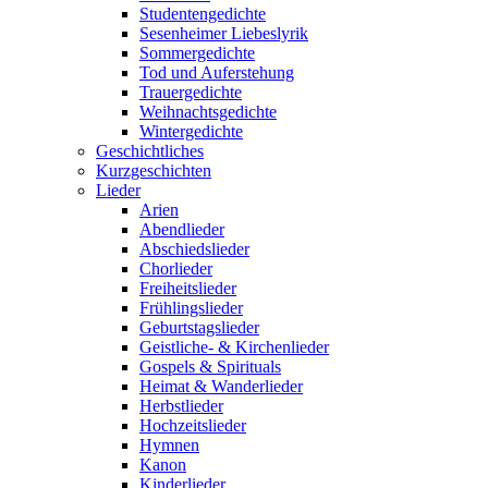
Studentengedichte
Sesenheimer Liebeslyrik
Sommergedichte
Tod und Auferstehung
Trauergedichte
Weihnachtsgedichte
Wintergedichte
Geschichtliches
Kurzgeschichten
Lieder
Arien
Abendlieder
Abschiedslieder
Chorlieder
Freiheitslieder
Frühlingslieder
Geburtstagslieder
Geistliche- & Kirchenlieder
Gospels & Spirituals
Heimat & Wanderlieder
Herbstlieder
Hochzeitslieder
Hymnen
Kanon
Kinderlieder