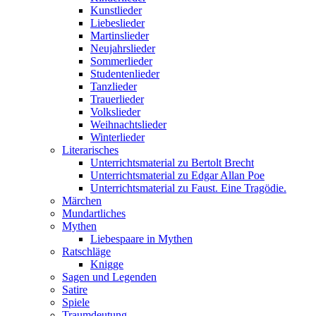
Kunstlieder
Liebeslieder
Martinslieder
Neujahrslieder
Sommerlieder
Studentenlieder
Tanzlieder
Trauerlieder
Volkslieder
Weihnachtslieder
Winterlieder
Literarisches
Unterrichtsmaterial zu Bertolt Brecht
Unterrichtsmaterial zu Edgar Allan Poe
Unterrichtsmaterial zu Faust. Eine Tragödie.
Märchen
Mundartliches
Mythen
Liebespaare in Mythen
Ratschläge
Knigge
Sagen und Legenden
Satire
Spiele
Traumdeutung