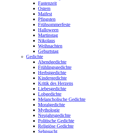
Fastenzeit
Ostern
Maifest
Pfingsten
Frühsommerfeste
Halloween
Martinstag
Nikolaus
Weihnachten
Geburtstag
Gedichte
Abendgedichte
Frühlingsgedichte
Herbstgedichte
Kindergedichte
Kritik des Herzens
Liebesgedichte
Lobgedichte
Melancholische Gedichte
Moralgedichte
Mythologie
Neujahrsgedichte
Politische Gedichte
Religiöse Gedichte
Sehnsucht