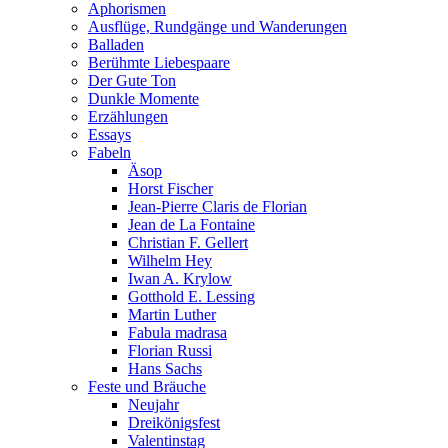
Aphorismen
Ausflüge, Rundgänge und Wanderungen
Balladen
Berühmte Liebespaare
Der Gute Ton
Dunkle Momente
Erzählungen
Essays
Fabeln
Äsop
Horst Fischer
Jean-Pierre Claris de Florian
Jean de La Fontaine
Christian F. Gellert
Wilhelm Hey
Iwan A. Krylow
Gotthold E. Lessing
Martin Luther
Fabula madrasa
Florian Russi
Hans Sachs
Feste und Bräuche
Neujahr
Dreikönigsfest
Valentinstag