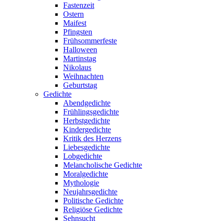
Fastenzeit
Ostern
Maifest
Pfingsten
Frühsommerfeste
Halloween
Martinstag
Nikolaus
Weihnachten
Geburtstag
Gedichte
Abendgedichte
Frühlingsgedichte
Herbstgedichte
Kindergedichte
Kritik des Herzens
Liebesgedichte
Lobgedichte
Melancholische Gedichte
Moralgedichte
Mythologie
Neujahrsgedichte
Politische Gedichte
Religiöse Gedichte
Sehnsucht