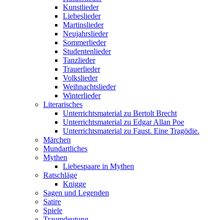
Kunstlieder
Liebeslieder
Martinslieder
Neujahrslieder
Sommerlieder
Studentenlieder
Tanzlieder
Trauerlieder
Volkslieder
Weihnachtslieder
Winterlieder
Literarisches
Unterrichtsmaterial zu Bertolt Brecht
Unterrichtsmaterial zu Edgar Allan Poe
Unterrichtsmaterial zu Faust. Eine Tragödie.
Märchen
Mundartliches
Mythen
Liebespaare in Mythen
Ratschläge
Knigge
Sagen und Legenden
Satire
Spiele
Traumdeutung