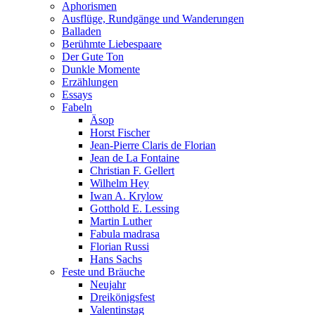
Aphorismen
Ausflüge, Rundgänge und Wanderungen
Balladen
Berühmte Liebespaare
Der Gute Ton
Dunkle Momente
Erzählungen
Essays
Fabeln
Äsop
Horst Fischer
Jean-Pierre Claris de Florian
Jean de La Fontaine
Christian F. Gellert
Wilhelm Hey
Iwan A. Krylow
Gotthold E. Lessing
Martin Luther
Fabula madrasa
Florian Russi
Hans Sachs
Feste und Bräuche
Neujahr
Dreikönigsfest
Valentinstag