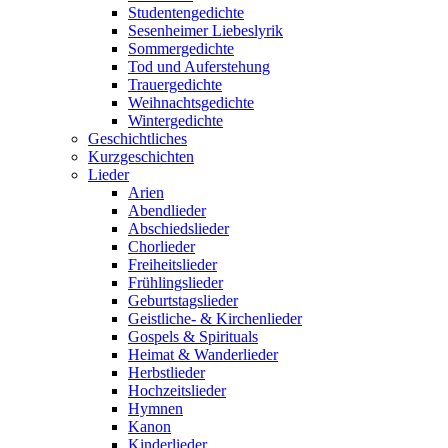
Studentengedichte
Sesenheimer Liebeslyrik
Sommergedichte
Tod und Auferstehung
Trauergedichte
Weihnachtsgedichte
Wintergedichte
Geschichtliches
Kurzgeschichten
Lieder
Arien
Abendlieder
Abschiedslieder
Chorlieder
Freiheitslieder
Frühlingslieder
Geburtstagslieder
Geistliche- & Kirchenlieder
Gospels & Spirituals
Heimat & Wanderlieder
Herbstlieder
Hochzeitslieder
Hymnen
Kanon
Kinderlieder