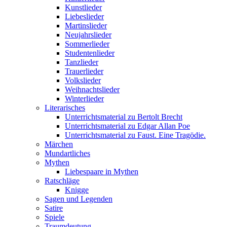
Kunstlieder
Liebeslieder
Martinslieder
Neujahrslieder
Sommerlieder
Studentenlieder
Tanzlieder
Trauerlieder
Volkslieder
Weihnachtslieder
Winterlieder
Literarisches
Unterrichtsmaterial zu Bertolt Brecht
Unterrichtsmaterial zu Edgar Allan Poe
Unterrichtsmaterial zu Faust. Eine Tragödie.
Märchen
Mundartliches
Mythen
Liebespaare in Mythen
Ratschläge
Knigge
Sagen und Legenden
Satire
Spiele
Traumdeutung