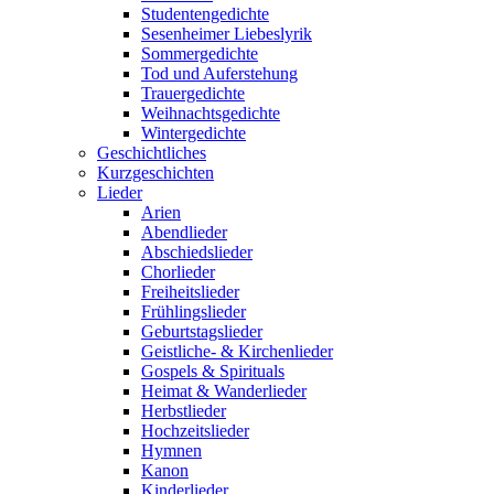
Studentengedichte
Sesenheimer Liebeslyrik
Sommergedichte
Tod und Auferstehung
Trauergedichte
Weihnachtsgedichte
Wintergedichte
Geschichtliches
Kurzgeschichten
Lieder
Arien
Abendlieder
Abschiedslieder
Chorlieder
Freiheitslieder
Frühlingslieder
Geburtstagslieder
Geistliche- & Kirchenlieder
Gospels & Spirituals
Heimat & Wanderlieder
Herbstlieder
Hochzeitslieder
Hymnen
Kanon
Kinderlieder