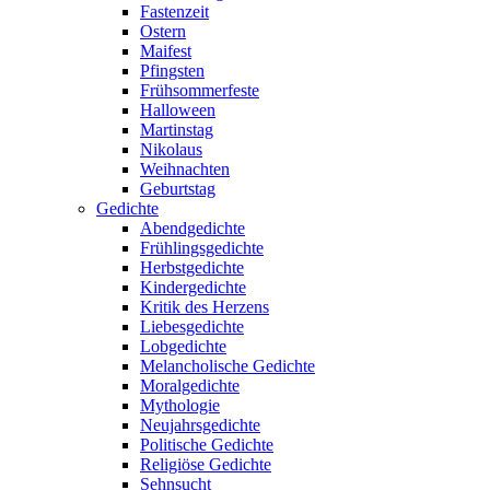
Fastenzeit
Ostern
Maifest
Pfingsten
Frühsommerfeste
Halloween
Martinstag
Nikolaus
Weihnachten
Geburtstag
Gedichte
Abendgedichte
Frühlingsgedichte
Herbstgedichte
Kindergedichte
Kritik des Herzens
Liebesgedichte
Lobgedichte
Melancholische Gedichte
Moralgedichte
Mythologie
Neujahrsgedichte
Politische Gedichte
Religiöse Gedichte
Sehnsucht