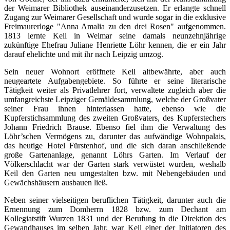
der Weimarer Bibliothek auseinanderzusetzen. Er erlangte schnell
Zugang zur Weimarer Gesellschaft und wurde sogar in die exklusive
Freimaurerloge "Anna Amalia zu den drei Rosen" aufgenommen.
1813 lernte Keil in Weimar seine damals neunzehnjährige
zukünftige Ehefrau Juliane Henriette Löhr kennen, die er ein Jahr
darauf ehelichte und mit ihr nach Leipzig umzog.
Sein neuer Wohnort eröffnete Keil altbewährte, aber auch
neugeartete Aufgabengebiete. So führte er seine literarische
Tätigkeit weiter als Privatlehrer fort, verwaltete zugleich aber die
umfangreichste Leipziger Gemäldesammlung, welche der Großvater
seiner Frau ihnen hinterlassen hatte, ebenso wie die
Kupferstichsammlung des zweiten Großvaters, des Kupferstechers
Johann Friedrich Brause. Ebenso fiel ihm die Verwaltung des
Löhr’schen Vermögens zu, darunter das aufwändige Wohnpalais,
das heutige Hotel Fürstenhof, und die sich daran anschließende
große Gartenanlage, genannt Löhrs Garten. Im Verlauf der
Völkerschlacht war der Garten stark verwüstet wurden, weshalb
Keil den Garten neu umgestalten bzw. mit Nebengebäuden und
Gewächshäusern ausbauen ließ.
Neben seiner vielseitigen beruflichen Tätigkeit, darunter auch die
Ernennung zum Domherrn 1828 bzw. zum Dechant am
Kollegiatstift Wurzen 1831 und der Berufung in die Direktion des
Gewandhauses im selben Jahr, war Keil einer der Initiatoren des