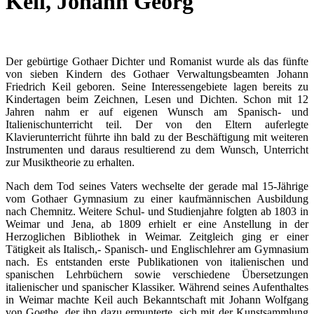
Keil, Johann Georg
Der gebürtige Gothaer Dichter und Romanist wurde als das fünfte
von sieben Kindern des Gothaer Verwaltungsbeamten Johann
Friedrich Keil geboren. Seine Interessengebiete lagen bereits zu
Kindertagen beim Zeichnen, Lesen und Dichten. Schon mit 12
Jahren nahm er auf eigenen Wunsch am Spanisch- und
Italienischunterricht teil. Der von den Eltern auferlegte
Klavierunterricht führte ihn bald zu der Beschäftigung mit weiteren
Instrumenten und daraus resultierend zu dem Wunsch, Unterricht
zur Musiktheorie zu erhalten.
Nach dem Tod seines Vaters wechselte der gerade mal 15-Jährige
vom Gothaer Gymnasium zu einer kaufmännischen Ausbildung
nach Chemnitz. Weitere Schul- und Studienjahre folgten ab 1803 in
Weimar und Jena, ab 1809 erhielt er eine Anstellung in der
Herzoglichen Bibliothek in Weimar. Zeitgleich ging er einer
Tätigkeit als Italisch,- Spanisch- und Englischlehrer am Gymnasium
nach. Es entstanden erste Publikationen von italienischen und
spanischen Lehrbüchern sowie verschiedene Übersetzungen
italienischer und spanischer Klassiker. Während seines Aufenthaltes
in Weimar machte Keil auch Bekanntschaft mit Johann Wolfgang
von Goethe, der ihn dazu ermunterte, sich mit der Kunstsammlung