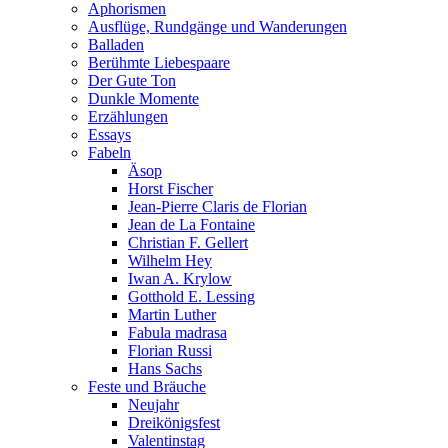
Aphorismen
Ausflüge, Rundgänge und Wanderungen
Balladen
Berühmte Liebespaare
Der Gute Ton
Dunkle Momente
Erzählungen
Essays
Fabeln
Äsop
Horst Fischer
Jean-Pierre Claris de Florian
Jean de La Fontaine
Christian F. Gellert
Wilhelm Hey
Iwan A. Krylow
Gotthold E. Lessing
Martin Luther
Fabula madrasa
Florian Russi
Hans Sachs
Feste und Bräuche
Neujahr
Dreikönigsfest
Valentinstag