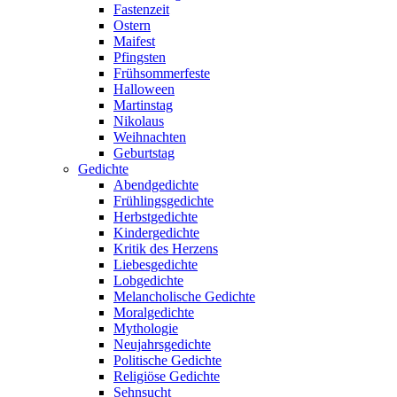
Fastenzeit
Ostern
Maifest
Pfingsten
Frühsommerfeste
Halloween
Martinstag
Nikolaus
Weihnachten
Geburtstag
Gedichte
Abendgedichte
Frühlingsgedichte
Herbstgedichte
Kindergedichte
Kritik des Herzens
Liebesgedichte
Lobgedichte
Melancholische Gedichte
Moralgedichte
Mythologie
Neujahrsgedichte
Politische Gedichte
Religiöse Gedichte
Sehnsucht