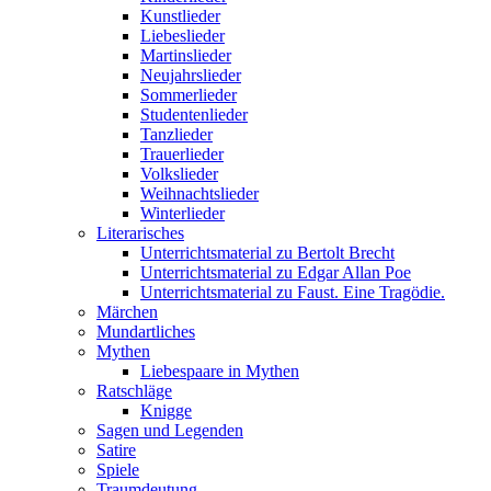
Kunstlieder
Liebeslieder
Martinslieder
Neujahrslieder
Sommerlieder
Studentenlieder
Tanzlieder
Trauerlieder
Volkslieder
Weihnachtslieder
Winterlieder
Literarisches
Unterrichtsmaterial zu Bertolt Brecht
Unterrichtsmaterial zu Edgar Allan Poe
Unterrichtsmaterial zu Faust. Eine Tragödie.
Märchen
Mundartliches
Mythen
Liebespaare in Mythen
Ratschläge
Knigge
Sagen und Legenden
Satire
Spiele
Traumdeutung