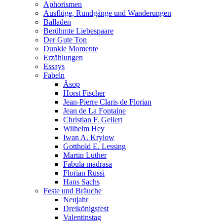
Aphorismen
Ausflüge, Rundgänge und Wanderungen
Balladen
Berühmte Liebespaare
Der Gute Ton
Dunkle Momente
Erzählungen
Essays
Fabeln
Äsop
Horst Fischer
Jean-Pierre Claris de Florian
Jean de La Fontaine
Christian F. Gellert
Wilhelm Hey
Iwan A. Krylow
Gotthold E. Lessing
Martin Luther
Fabula madrasa
Florian Russi
Hans Sachs
Feste und Bräuche
Neujahr
Dreikönigsfest
Valentinstag