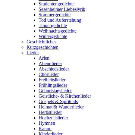
Studentengedichte
Sesenheimer Liebeslyrik
Sommergedichte
Tod und Auferstehung
Trauergedichte
Weihnachtsgedichte
Wintergedichte
Geschichtliches
Kurzgeschichten
Lieder
Arien
Abendlieder
Abschiedslieder
Chorlieder
Freiheitslieder
Frühlingslieder
Geburtstagslieder
Geistliche- & Kirchenlieder
Gospels & Spirituals
Heimat & Wanderlieder
Herbstlieder
Hochzeitslieder
Hymnen
Kanon
Kinderlieder