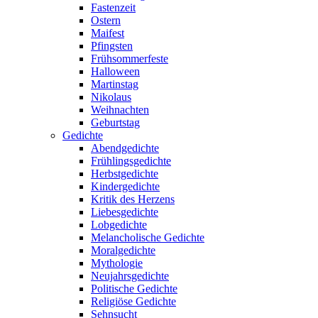
Fastenzeit
Ostern
Maifest
Pfingsten
Frühsommerfeste
Halloween
Martinstag
Nikolaus
Weihnachten
Geburtstag
Gedichte
Abendgedichte
Frühlingsgedichte
Herbstgedichte
Kindergedichte
Kritik des Herzens
Liebesgedichte
Lobgedichte
Melancholische Gedichte
Moralgedichte
Mythologie
Neujahrsgedichte
Politische Gedichte
Religiöse Gedichte
Sehnsucht