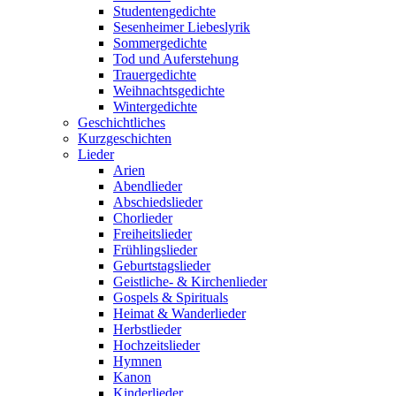
Studentengedichte
Sesenheimer Liebeslyrik
Sommergedichte
Tod und Auferstehung
Trauergedichte
Weihnachtsgedichte
Wintergedichte
Geschichtliches
Kurzgeschichten
Lieder
Arien
Abendlieder
Abschiedslieder
Chorlieder
Freiheitslieder
Frühlingslieder
Geburtstagslieder
Geistliche- & Kirchenlieder
Gospels & Spirituals
Heimat & Wanderlieder
Herbstlieder
Hochzeitslieder
Hymnen
Kanon
Kinderlieder