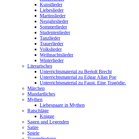
Kunstlieder
Liebeslieder
Martinslieder
Neujahrslieder
Sommerlieder
Studentenlieder
Tanzlieder
Trauerlieder
Volkslieder
Weihnachtslieder
Winterlieder
Literarisches
Unterrichtsmaterial zu Bertolt Brecht
Unterrichtsmaterial zu Edgar Allan Poe
Unterrichtsmaterial zu Faust. Eine Tragödie.
Märchen
Mundartliches
Mythen
Liebespaare in Mythen
Ratschläge
Knigge
Sagen und Legenden
Satire
Spiele
Traumdeutung