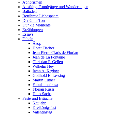
Aphorismen
Ausflüge, Rundgänge und Wanderungen
Balladen
Berühmte Liebespaare
Der Gute Ton
Dunkle Momente
Erzählungen
Essays
Fabeln
Äsop
Horst Fischer
Jean-Pierre Claris de Florian
Jean de La Fontaine
Christian F. Gellert
Wilhelm Hey
Iwan A. Krylow
Gotthold E. Lessing
Martin Luther
Fabula madrasa
Florian Russi
Hans Sachs
Feste und Bräuche
Neujahr
Dreikönigsfest
Valentinstag