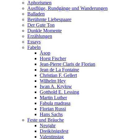
Aphorismen
Ausflüge, Rundgänge und Wanderungen
Balladen
Berühmte Liebespaare
Der Gute Ton
Dunkle Momente
Erzählungen
Essays
Fabeln
Äsop
Horst Fischer
Jean-Pierre Claris de Florian
Jean de La Fontaine
Christian F. Gellert
Wilhelm Hey
Iwan A. Krylow
Gotthold E. Lessing
Martin Luther
Fabula madrasa
Florian Russi
Hans Sachs
Feste und Bräuche
Neujahr
Dreikönigsfest
Valentinstag