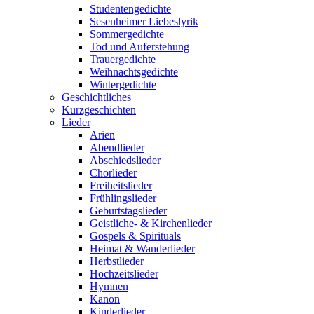
Studentengedichte
Sesenheimer Liebeslyrik
Sommergedichte
Tod und Auferstehung
Trauergedichte
Weihnachtsgedichte
Wintergedichte
Geschichtliches
Kurzgeschichten
Lieder
Arien
Abendlieder
Abschiedslieder
Chorlieder
Freiheitslieder
Frühlingslieder
Geburtstagslieder
Geistliche- & Kirchenlieder
Gospels & Spirituals
Heimat & Wanderlieder
Herbstlieder
Hochzeitslieder
Hymnen
Kanon
Kinderlieder