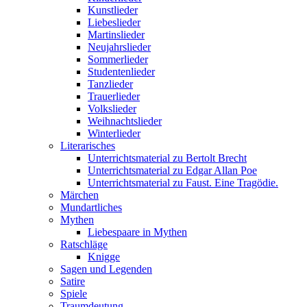
Kunstlieder
Liebeslieder
Martinslieder
Neujahrslieder
Sommerlieder
Studentenlieder
Tanzlieder
Trauerlieder
Volkslieder
Weihnachtslieder
Winterlieder
Literarisches
Unterrichtsmaterial zu Bertolt Brecht
Unterrichtsmaterial zu Edgar Allan Poe
Unterrichtsmaterial zu Faust. Eine Tragödie.
Märchen
Mundartliches
Mythen
Liebespaare in Mythen
Ratschläge
Knigge
Sagen und Legenden
Satire
Spiele
Traumdeutung