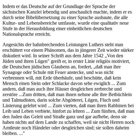
Indem er das Deutsche auf der Grundlage der Sprache der
sächsischen Kanzlei lebendig und anschaulich machte, indem er es
durch seine Bibelübersetzung zu einer Sprache ausbaute, die alle
Kultur- und Lebensbereiche umfasste, wurde eine qualitativ neue
Stufe in der Herausbildung einer einheitlichen deutschen
Nationalsprache erreicht.
Angesichts der bahnbrechenden Leistungen Luthers steht man
erschüttert vor einem Phänomen, das in jüngerer Zeit wieder stärker
diskutiert wird. In seiner Schrift aus dem Jahre 1542 „Von den
Jüden und ihren Lügen" greift er, in erster Linie religiös motiviert,
die Deutschen jüdischen Glaubens an, fordert, „daß man ihre
Synagoge oder Schule mit Feuer anstecke, und was nicht
verbrennen will, mit Erde überhäufe, und beschütte, daß kein
Mensch einen Stein oder Schlacke davon sehe ewiglich ... Zum
andern, daß man auch ihre Häuser desgleichen zerbreche und
zerstöre ...Zum dritten, daß man ihnen nehme alle ihre Betbüchlein
und Talmudisten, darin solche Abgötterei, Lügen, Fluch und
Lästerung gelehrt wird ... Zum vierten, daß man ihren Rabbinen bei
Leib und Leben verbiete, hinfort zu lehren ... Zum fünften, daß man
den Juden das Geleit und Straße ganz und gar aufhebe, denn sie
haben nichts auf dem Lande zu schaffen, weil sie nicht Herren noch
Amtleute noch Händeler oder desgleichen sind; sie sollen daheim
bleiben. ..."