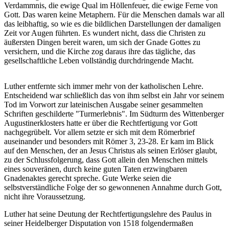
Verdammnis, die ewige Qual im Höllenfeuer, die ewige Ferne von
Gott. Das waren keine Metaphern. Für die Menschen damals war all
das leibhaftig, so wie es die bildlichen Darstellungen der damaligen
Zeit vor Augen führten. Es wundert nicht, dass die Christen zu
äußersten Dingen bereit waren, um sich der Gnade Gottes zu
versichern, und die Kirche zog daraus ihre das tägliche, das
gesellschaftliche Leben vollständig durchdringende Macht.
Luther entfernte sich immer mehr von der katholischen Lehre.
Entscheidend war schließlich das von ihm selbst ein Jahr vor seinem
Tod im Vorwort zur lateinischen Ausgabe seiner gesammelten
Schriften geschilderte "Turmerlebnis". Im Südturm des Wittenberger
Augustinerklosters hatte er über die Rechtfertigung vor Gott
nachgegrübelt. Vor allem setzte er sich mit dem Römerbrief
auseinander und besonders mit Römer 3, 23-28. Er kam im Blick
auf den Menschen, der an Jesus Christus als seinen Erlöser glaubt,
zu der Schlussfolgerung, dass Gott allein den Menschen mittels
eines souveränen, durch keine guten Taten erzwingbaren
Gnadenaktes gerecht spreche. Gute Werke seien die
selbstverständliche Folge der so gewonnenen Annahme durch Gott,
nicht ihre Voraussetzung.
Luther hat seine Deutung der Rechtfertigungslehre des Paulus in
seiner Heidelberger Disputation von 1518 folgendermaßen