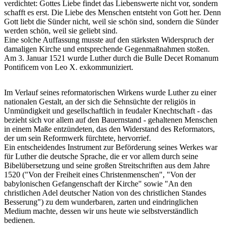
verdichtet: Gottes Liebe findet das Liebenswerte nicht vor, sondern
schafft es erst. Die Liebe des Menschen entsteht von Gott her. Denn
Gott liebt die Sünder nicht, weil sie schön sind, sondern die Sünder
werden schön, weil sie geliebt sind.
Eine solche Auffassung musste auf den stärksten Widerspruch der
damaligen Kirche und entsprechende Gegenmaßnahmen stoßen.
Am 3. Januar 1521 wurde Luther durch die Bulle Decet Romanum
Pontificem von Leo X. exkommuniziert.
Im Verlauf seines reformatorischen Wirkens wurde Luther zu einer
nationalen Gestalt, an der sich die Sehnsüchte der religiös in
Unmündigkeit und gesellschaftlich in feudaler Knechtschaft - das
bezieht sich vor allem auf den Bauernstand - gehaltenen Menschen
in einem Maße entzündeten, das den Widerstand des Reformators,
der um sein Reformwerk fürchtete, hervorrief.
Ein entscheidendes Instrument zur Beförderung seines Werkes war
für Luther die deutsche Sprache, die er vor allem durch seine
Bibelübersetzung und seine großen Streitschriften aus dem Jahre
1520 ("Von der Freiheit eines Christenmenschen", "Von der
babylonischen Gefangenschaft der Kirche" sowie "An den
christlichen Adel deutscher Nation von des christlichen Standes
Besserung") zu dem wunderbaren, zarten und eindringlichen
Medium machte, dessen wir uns heute wie selbstverständlich
bedienen.