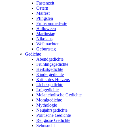
Fastenzeit
Ostern
Maifest
Pfingsten
Frühsommerfeste
Halloween
Martinstag
Nikolaus
Weihnachten
Geburtstag
Gedichte
Abendgedichte
Frühlingsgedichte
Herbstgedichte
Kindergedichte
Kritik des Herzens
Liebesgedichte
Lobgedichte
Melancholische Gedichte
Moralgedichte
Mythologie
Neujahrsgedichte
Politische Gedichte
Religiöse Gedichte
Sehnsucht