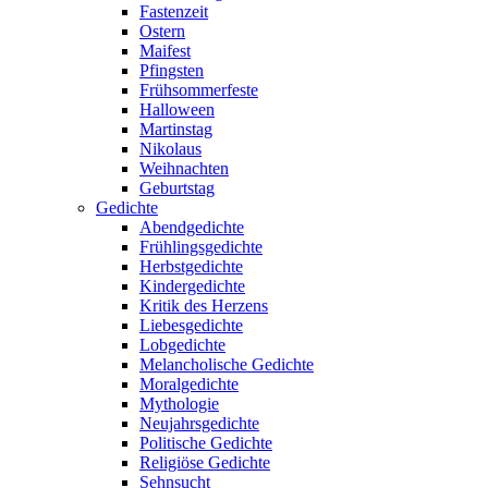
Fastenzeit
Ostern
Maifest
Pfingsten
Frühsommerfeste
Halloween
Martinstag
Nikolaus
Weihnachten
Geburtstag
Gedichte
Abendgedichte
Frühlingsgedichte
Herbstgedichte
Kindergedichte
Kritik des Herzens
Liebesgedichte
Lobgedichte
Melancholische Gedichte
Moralgedichte
Mythologie
Neujahrsgedichte
Politische Gedichte
Religiöse Gedichte
Sehnsucht