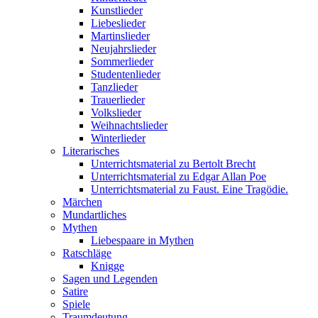
Kunstlieder
Liebeslieder
Martinslieder
Neujahrslieder
Sommerlieder
Studentenlieder
Tanzlieder
Trauerlieder
Volkslieder
Weihnachtslieder
Winterlieder
Literarisches
Unterrichtsmaterial zu Bertolt Brecht
Unterrichtsmaterial zu Edgar Allan Poe
Unterrichtsmaterial zu Faust. Eine Tragödie.
Märchen
Mundartliches
Mythen
Liebespaare in Mythen
Ratschläge
Knigge
Sagen und Legenden
Satire
Spiele
Traumdeutung