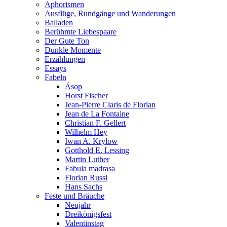
Aphorismen
Ausflüge, Rundgänge und Wanderungen
Balladen
Berühmte Liebespaare
Der Gute Ton
Dunkle Momente
Erzählungen
Essays
Fabeln
Äsop
Horst Fischer
Jean-Pierre Claris de Florian
Jean de La Fontaine
Christian F. Gellert
Wilhelm Hey
Iwan A. Krylow
Gotthold E. Lessing
Martin Luther
Fabula madrasa
Florian Russi
Hans Sachs
Feste und Bräuche
Neujahr
Dreikönigsfest
Valentinstag