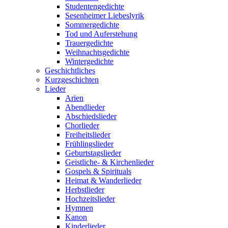
Studentengedichte
Sesenheimer Liebeslyrik
Sommergedichte
Tod und Auferstehung
Trauergedichte
Weihnachtsgedichte
Wintergedichte
Geschichtliches
Kurzgeschichten
Lieder
Arien
Abendlieder
Abschiedslieder
Chorlieder
Freiheitslieder
Frühlingslieder
Geburtstagslieder
Geistliche- & Kirchenlieder
Gospels & Spirituals
Heimat & Wanderlieder
Herbstlieder
Hochzeitslieder
Hymnen
Kanon
Kinderlieder