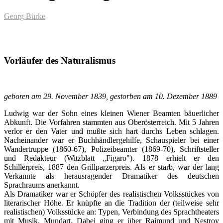
Georg Bürke
Vorläufer des Naturalismus
geboren am 29. November 1839, gestorben am 10. Dezember 1889
Ludwig war der Sohn eines kleinen Wiener Beamten bäuerlicher
Abkunft. Die Vorfahren stammten aus Oberösterreich. Mit 5 Jahren
verlor er den Vater und mußte sich hart durchs Leben schlagen.
Nacheinander war er Buchhändlergehilfe, Schauspieler bei einer
Wandertruppe (1860-67), Polizeibeamter (1869-70), Schriftsteller
und Redakteur (Witzblatt „Figaro"). 1878 erhielt er den
Schillerpreis, 1887 den Grillparzerpreis. Als er starb, war der lang
Verkannte als herausragender Dramatiker des deutschen
Sprachraums anerkannt.
Als Dramatiker war er Schöpfer des realistischen Volksstückes von
literarischer Höhe. Er knüpfte an die Tradition der (teilweise sehr
realistischen) Volksstücke an: Typen, Verbindung des Sprachtheaters
mit Musik, Mundart. Dabei ging er über Raimund und Nestroy