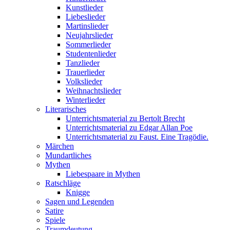
Kunstlieder
Liebeslieder
Martinslieder
Neujahrslieder
Sommerlieder
Studentenlieder
Tanzlieder
Trauerlieder
Volkslieder
Weihnachtslieder
Winterlieder
Literarisches
Unterrichtsmaterial zu Bertolt Brecht
Unterrichtsmaterial zu Edgar Allan Poe
Unterrichtsmaterial zu Faust. Eine Tragödie.
Märchen
Mundartliches
Mythen
Liebespaare in Mythen
Ratschläge
Knigge
Sagen und Legenden
Satire
Spiele
Traumdeutung