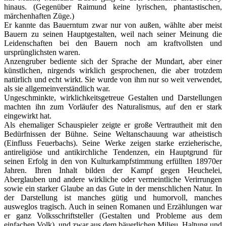
hinaus. (Gegenüber Raimund keine lyrischen, phantastischen,
märchenhaften Züge.)
Er kannte das Bauerntum zwar nur von außen, wählte aber meist
Bauern zu seinen Hauptgestalten, weil nach seiner Meinung die
Leidenschaften bei den Bauern noch am kraftvollsten und
ursprünglichsten waren.
Anzengruber bediente sich der Sprache der Mundart, aber einer
künstlichen, nirgends wirklich gesprochenen, die aber trotzdem
natürlich und echt wirkt. Sie wurde von ihm nur so weit verwendet,
als sie allgemeinverständlich war.
Ungeschminkte, wirklichkeitsgetreue Gestalten und Darstellungen
machten ihn zum Vorläufer des Naturalismus, auf den er stark
eingewirkt hat.
Als ehemaliger Schauspieler zeigte er große Vertrautheit mit den
Bedürfnissen der Bühne. Seine Weltanschauung war atheistisch
(Einfluss Feuerbachs). Seine Werke zeigen starke erzieherische,
antireligiöse und antikirchliche Tendenzen, ein Hauptgrund für
seinen Erfolg in den von Kulturkampfstimmung erfüllten 18970er
Jahren. Ihren Inhalt bilden der Kampf gegen Heuchelei,
Aberglauben und andere wirkliche oder vermeintliche Verirrungen
sowie ein starker Glaube an das Gute in der menschlichen Natur. In
der Darstellung ist manches gütig und humorvoll, manches
ausweglos tragisch. Auch in seinen Romanen und Erzählungen war
er ganz Volksschriftsteller (Gestalten und Probleme aus dem
einfachen Volk), und zwar aus dem bäuerlichen Milieu. Haltung und