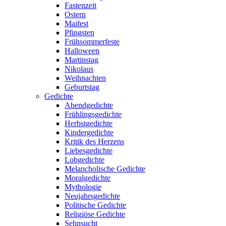
Fastenzeit
Ostern
Maifest
Pfingsten
Frühsommerfeste
Halloween
Martinstag
Nikolaus
Weihnachten
Geburtstag
Gedichte
Abendgedichte
Frühlingsgedichte
Herbstgedichte
Kindergedichte
Kritik des Herzens
Liebesgedichte
Lobgedichte
Melancholische Gedichte
Moralgedichte
Mythologie
Neujahrsgedichte
Politische Gedichte
Religiöse Gedichte
Sehnsucht