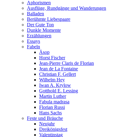
Aphorismen
Ausflüge, Rundgänge und Wanderungen
Balladen
Berühmte Liebespaare
Der Gute Ton
Dunkle Momente
Erzählungen
Essays
Fabeln
Äsop
Horst Fischer
Jean-Pierre Claris de Florian
Jean de La Fontaine
Christian F. Gellert
Wilhelm Hey
Iwan A. Krylow
Gotthold E. Lessing
Martin Luther
Fabula madrasa
Florian Russi
Hans Sachs
Feste und Bräuche
Neujahr
Dreikönigsfest
Valentinstag