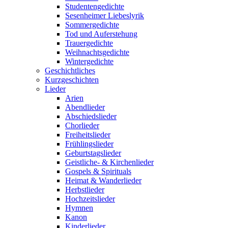
Studentengedichte
Sesenheimer Liebeslyrik
Sommergedichte
Tod und Auferstehung
Trauergedichte
Weihnachtsgedichte
Wintergedichte
Geschichtliches
Kurzgeschichten
Lieder
Arien
Abendlieder
Abschiedslieder
Chorlieder
Freiheitslieder
Frühlingslieder
Geburtstagslieder
Geistliche- & Kirchenlieder
Gospels & Spirituals
Heimat & Wanderlieder
Herbstlieder
Hochzeitslieder
Hymnen
Kanon
Kinderlieder