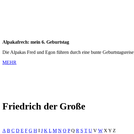
Alpakafrech: mein 6. Geburtstag
Die Alpakas Fred und Egon führen durch eine bunte Geburtstagsreise
MEHR
Friedrich der Große
A
B
C
D
E
F
G
H
I
J
K
L
M
N
O
P
Q
R
S
T
U
V
W
X
Y
Z