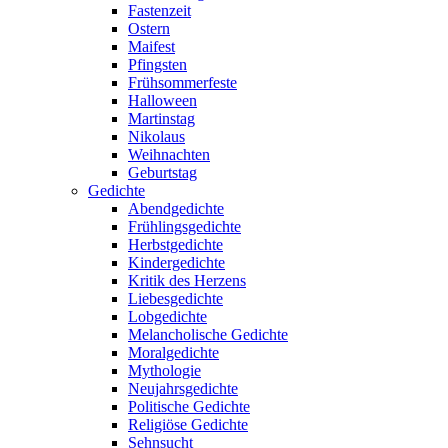
Fastenzeit
Ostern
Maifest
Pfingsten
Frühsommerfeste
Halloween
Martinstag
Nikolaus
Weihnachten
Geburtstag
Gedichte
Abendgedichte
Frühlingsgedichte
Herbstgedichte
Kindergedichte
Kritik des Herzens
Liebesgedichte
Lobgedichte
Melancholische Gedichte
Moralgedichte
Mythologie
Neujahrsgedichte
Politische Gedichte
Religiöse Gedichte
Sehnsucht