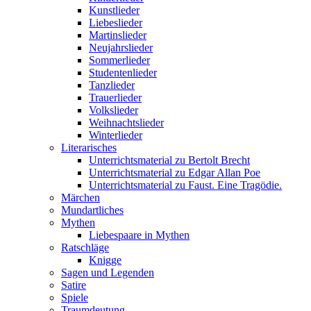
Kunstlieder
Liebeslieder
Martinslieder
Neujahrslieder
Sommerlieder
Studentenlieder
Tanzlieder
Trauerlieder
Volkslieder
Weihnachtslieder
Winterlieder
Literarisches
Unterrichtsmaterial zu Bertolt Brecht
Unterrichtsmaterial zu Edgar Allan Poe
Unterrichtsmaterial zu Faust. Eine Tragödie.
Märchen
Mundartliches
Mythen
Liebespaare in Mythen
Ratschläge
Knigge
Sagen und Legenden
Satire
Spiele
Traumdeutung