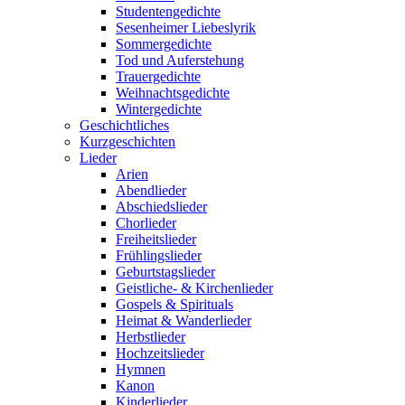
Studentengedichte
Sesenheimer Liebeslyrik
Sommergedichte
Tod und Auferstehung
Trauergedichte
Weihnachtsgedichte
Wintergedichte
Geschichtliches
Kurzgeschichten
Lieder
Arien
Abendlieder
Abschiedslieder
Chorlieder
Freiheitslieder
Frühlingslieder
Geburtstagslieder
Geistliche- & Kirchenlieder
Gospels & Spirituals
Heimat & Wanderlieder
Herbstlieder
Hochzeitslieder
Hymnen
Kanon
Kinderlieder