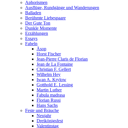
Aphorismen
Ausflüge, Rundgänge und Wanderungen
Balladen
Berühmte Liebespaare
Der Gute Ton
Dunkle Momente
Erzählungen
Essays
Fabeln
Äsop
Horst Fischer
Jean-Pierre Claris de Florian
Jean de La Fontaine
Christian F. Gellert
Wilhelm Hey
Iwan A. Krylow
Gotthold E. Lessing
Martin Luther
Fabula madrasa
Florian Russi
Hans Sachs
Feste und Bräuche
Neujahr
Dreikönigsfest
Valentinstag