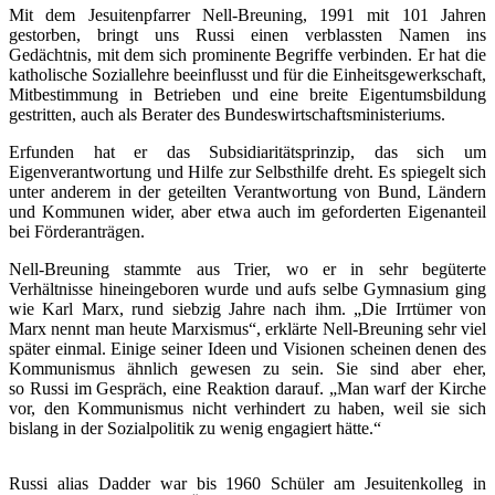
Mit dem Jesuitenpfarrer Nell-Breuning, 1991 mit 101 Jahren
gestorben, bringt uns Russi einen verblassten Namen ins
Gedächtnis, mit dem sich prominente Begriffe verbinden. Er hat die
katholische Soziallehre beeinflusst und für die Einheitsgewerkschaft,
Mitbestimmung in Betrieben und eine breite Eigentumsbildung
gestritten, auch als Berater des Bundeswirtschaftsministeriums.
Erfunden hat er das Subsidiaritätsprinzip, das sich um
Eigenverantwortung und Hilfe zur Selbsthilfe dreht. Es spiegelt sich
unter anderem in der geteilten Verantwortung von Bund, Ländern
und Kommunen wider, aber etwa auch im geforderten Eigenanteil
bei Förderanträgen.
Nell-Breuning stammte aus Trier, wo er in sehr begüterte
Verhältnisse hineingeboren wurde und aufs selbe Gymnasium ging
wie Karl Marx, rund siebzig Jahre nach ihm. „Die Irrtümer von
Marx nennt man heute Marxismus“, erklärte Nell-Breuning sehr viel
später einmal. Einige seiner Ideen und Visionen scheinen denen des
Kommunismus ähnlich gewesen zu sein. Sie sind aber eher,
so Russi im Gespräch, eine Reaktion darauf. „Man warf der Kirche
vor, den Kommunismus nicht verhindert zu haben, weil sie sich
bislang in der Sozialpolitik zu wenig engagiert hätte.“
Russi alias Dadder war bis 1960 Schüler am Jesuitenkolleg in