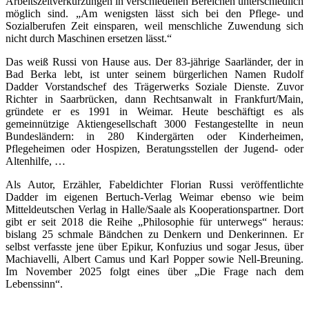
Arbeitszeitverkürzungen in verschiedenen Bereichen unterschiedlich
möglich sind. „Am wenigsten lässt sich bei den Pflege- und
Sozialberufen Zeit einsparen, weil menschliche Zuwendung sich
nicht durch Maschinen ersetzen lässt.“
Das weiß Russi von Hause aus. Der 83-jährige Saarländer, der in
Bad Berka lebt, ist unter seinem bürgerlichen Namen Rudolf
Dadder Vorstandschef des Trägerwerks Soziale Dienste. Zuvor
Richter in Saarbrücken, dann Rechtsanwalt in Frankfurt/Main,
gründete er es 1991 in Weimar. Heute beschäftigt es als
gemeinnützige Aktiengesellschaft 3000 Festangestellte in neun
Bundesländern: in 280 Kindergärten oder Kinderheimen,
Pflegeheimen oder Hospizen, Beratungsstellen der Jugend- oder
Altenhilfe, …
Als Autor, Erzähler, Fabeldichter Florian Russi veröffentlichte
Dadder im eigenen Bertuch-Verlag Weimar ebenso wie beim
Mitteldeutschen Verlag in Halle/Saale als Kooperationspartner. Dort
gibt er seit 2018 die Reihe „Philosophie für unterwegs“ heraus:
bislang 25 schmale Bändchen zu Denkern und Denkerinnen. Er
selbst verfasste jene über Epikur, Konfuzius und sogar Jesus, über
Machiavelli, Albert Camus und Karl Popper sowie Nell-Breuning.
Im November 2025 folgt eines über „Die Frage nach dem
Lebenssinn“.