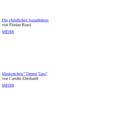
Die christlichen Soziallehren
von Florian Russi
MEHR
Maskottchen "Tammi Taps"
von Carolin Eberhardt
MEHR