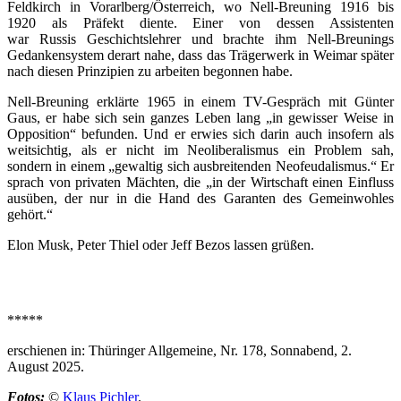
Feldkirch in Vorarlberg/Österreich, wo Nell-Breuning 1916 bis
1920 als Präfekt diente. Einer von dessen Assistenten
war Russis Geschichtslehrer und brachte ihm Nell-Breunings
Gedankensystem derart nahe, dass das Trägerwerk in Weimar später
nach diesen Prinzipien zu arbeiten begonnen habe.
Nell-Breuning erklärte 1965 in einem TV-Gespräch mit Günter
Gaus, er habe sich sein ganzes Leben lang „in gewisser Weise in
Opposition“ befunden. Und er erwies sich darin auch insofern als
weitsichtig, als er nicht im Neoliberalismus ein Problem sah,
sondern in einem „gewaltig sich ausbreitenden Neofeudalismus.“ Er
sprach von privaten Mächten, die „in der Wirtschaft einen Einfluss
ausüben, der nur in die Hand des Garanten des Gemeinwohles
gehört.“
Elon Musk, Peter Thiel oder Jeff Bezos lassen grüßen.
*****
erschienen in: Thüringer Allgemeine, Nr. 178, Sonnabend, 2.
August 2025.
Fotos:
©
Klaus Pichler
.