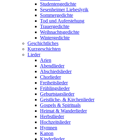
Studentengedichte
Sesenheimer Liebeslyrik
Sommergedichte
Tod und Auferstehung
Trauergedichte
Weihnachtsgedichte
Wintergedichte
Geschichtliches
Kurzgeschichten
Lieder
Arien
Abendlieder
Abschiedslieder
Chorlieder
Freiheitslieder
Frühlingslieder
Geburtstagslieder
Geistliche- & Kirchenlieder
Gospels & Spirituals
Heimat & Wanderlieder
Herbstlieder
Hochzeitslieder
Hymnen
Kanon
Kinderlieder