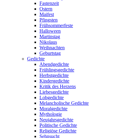
Fastenzeit
Ostern
Maifest
Pfingsten
Frühsommerfeste
Halloween
Martinstag
Nikolaus
Weihnachten
Geburtstag
Gedichte
Abendgedichte
Frühlingsgedichte
Herbstgedichte
Kindergedichte
Kritik des Herzens
Liebesgedichte
Lobgedichte
Melancholische Gedichte
Moralgedichte
Mythologie
Neujahrsgedichte
Politische Gedichte
Religiöse Gedichte
Sehnsucht