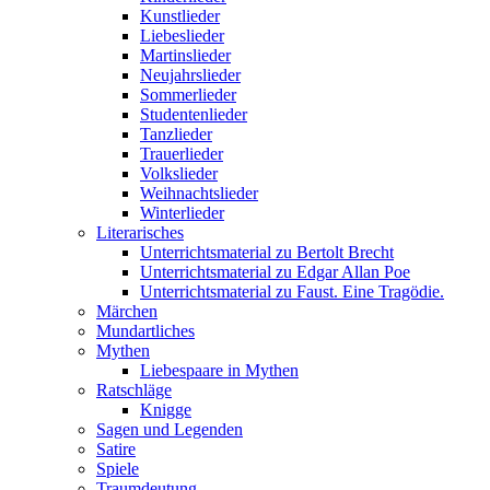
Kunstlieder
Liebeslieder
Martinslieder
Neujahrslieder
Sommerlieder
Studentenlieder
Tanzlieder
Trauerlieder
Volkslieder
Weihnachtslieder
Winterlieder
Literarisches
Unterrichtsmaterial zu Bertolt Brecht
Unterrichtsmaterial zu Edgar Allan Poe
Unterrichtsmaterial zu Faust. Eine Tragödie.
Märchen
Mundartliches
Mythen
Liebespaare in Mythen
Ratschläge
Knigge
Sagen und Legenden
Satire
Spiele
Traumdeutung