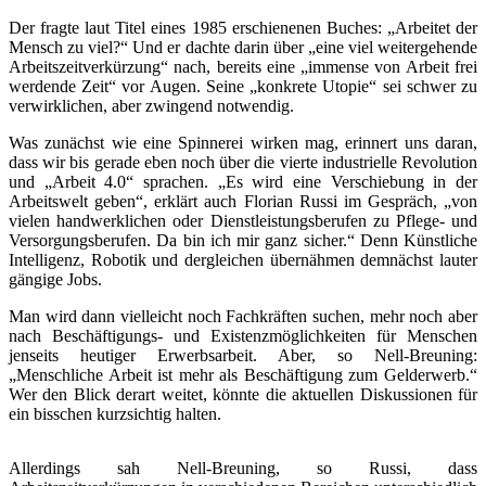
Der fragte laut Titel eines 1985 erschienenen Buches: „Arbeitet der
Mensch zu viel?“ Und er dachte darin über „eine viel weitergehende
Arbeitszeitverkürzung“ nach, bereits eine „immense von Arbeit frei
werdende Zeit“ vor Augen. Seine „konkrete Utopie“ sei schwer zu
verwirklichen, aber zwingend notwendig.
Was zunächst wie eine Spinnerei wirken mag, erinnert uns daran,
dass wir bis gerade eben noch über die vierte industrielle Revolution
und „Arbeit 4.0“ sprachen. „Es wird eine Verschiebung in der
Arbeitswelt geben“, erklärt auch Florian Russi im Gespräch, „von
vielen handwerklichen oder Dienstleistungsberufen zu Pflege- und
Versorgungsberufen. Da bin ich mir ganz sicher.“ Denn Künstliche
Intelligenz, Robotik und dergleichen übernähmen demnächst lauter
gängige Jobs.
Man wird dann vielleicht noch Fachkräften suchen, mehr noch aber
nach Beschäftigungs- und Existenzmöglichkeiten für Menschen
jenseits heutiger Erwerbsarbeit. Aber, so Nell-Breuning:
„Menschliche Arbeit ist mehr als Beschäftigung zum Gelderwerb.“
Wer den Blick derart weitet, könnte die aktuellen Diskussionen für
ein bisschen kurzsichtig halten.
Allerdings sah Nell-Breuning, so Russi, dass