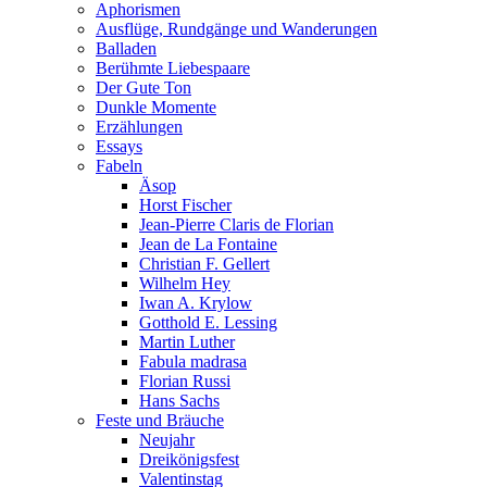
Aphorismen
Ausflüge, Rundgänge und Wanderungen
Balladen
Berühmte Liebespaare
Der Gute Ton
Dunkle Momente
Erzählungen
Essays
Fabeln
Äsop
Horst Fischer
Jean-Pierre Claris de Florian
Jean de La Fontaine
Christian F. Gellert
Wilhelm Hey
Iwan A. Krylow
Gotthold E. Lessing
Martin Luther
Fabula madrasa
Florian Russi
Hans Sachs
Feste und Bräuche
Neujahr
Dreikönigsfest
Valentinstag