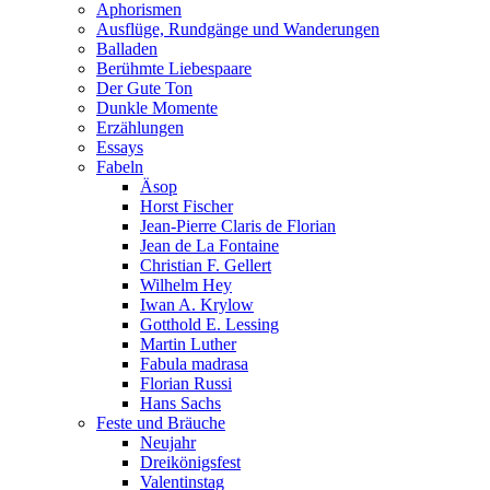
Aphorismen
Ausflüge, Rundgänge und Wanderungen
Balladen
Berühmte Liebespaare
Der Gute Ton
Dunkle Momente
Erzählungen
Essays
Fabeln
Äsop
Horst Fischer
Jean-Pierre Claris de Florian
Jean de La Fontaine
Christian F. Gellert
Wilhelm Hey
Iwan A. Krylow
Gotthold E. Lessing
Martin Luther
Fabula madrasa
Florian Russi
Hans Sachs
Feste und Bräuche
Neujahr
Dreikönigsfest
Valentinstag