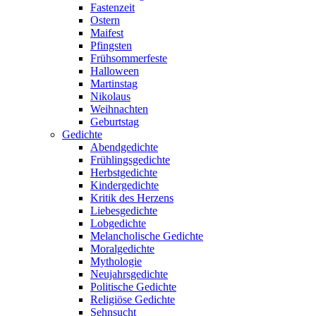
Fastenzeit
Ostern
Maifest
Pfingsten
Frühsommerfeste
Halloween
Martinstag
Nikolaus
Weihnachten
Geburtstag
Gedichte
Abendgedichte
Frühlingsgedichte
Herbstgedichte
Kindergedichte
Kritik des Herzens
Liebesgedichte
Lobgedichte
Melancholische Gedichte
Moralgedichte
Mythologie
Neujahrsgedichte
Politische Gedichte
Religiöse Gedichte
Sehnsucht