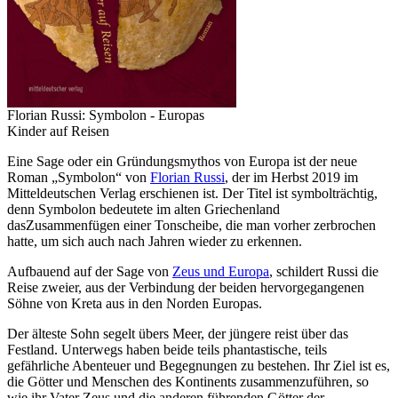
Florian Russi: Symbolon - Europas
Kinder auf Reisen
Eine Sage oder ein Gründungsmythos von Europa ist der neue
Roman „Symbolon“ von
Florian Russi
, der im Herbst 2019 im
Mitteldeutschen Verlag erschienen ist. Der Titel ist symbolträchtig,
denn Symbolon bedeutete im alten Griechenland
dasZusammenfügen einer Tonscheibe, die man vorher zerbrochen
hatte, um sich auch nach Jahren wieder zu erkennen.
Aufbauend auf der Sage von
Zeus und Europa
, schildert Russi die
Reise zweier, aus der Verbindung der beiden hervorgegangenen
Söhne von Kreta aus in den Norden Europas.
Der älteste Sohn segelt übers Meer, der jüngere reist über das
Festland. Unterwegs haben beide teils phantastische, teils
gefährliche Abenteuer und Begegnungen zu bestehen. Ihr Ziel ist es,
die Götter und Menschen des Kontinents zusammenzuführen, so
wie ihr Vater Zeus und die anderen führenden Götter der