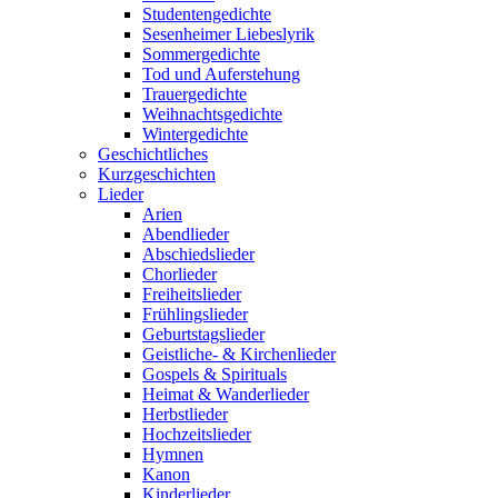
Studentengedichte
Sesenheimer Liebeslyrik
Sommergedichte
Tod und Auferstehung
Trauergedichte
Weihnachtsgedichte
Wintergedichte
Geschichtliches
Kurzgeschichten
Lieder
Arien
Abendlieder
Abschiedslieder
Chorlieder
Freiheitslieder
Frühlingslieder
Geburtstagslieder
Geistliche- & Kirchenlieder
Gospels & Spirituals
Heimat & Wanderlieder
Herbstlieder
Hochzeitslieder
Hymnen
Kanon
Kinderlieder