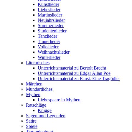
Kunstlieder
Liebeslieder
Martinslieder
Neujahrslieder
Sommerlieder
Studentenlieder
Tanzlieder
Trauerlieder
Volkslieder
Weihnachtslieder
Winterlieder
Literarisches
Unterrichtsmaterial zu Bertolt Brecht
Unterrichtsmaterial zu Edgar Allan Poe
Unterrichtsmaterial zu Faust. Eine Tragödie.
Märchen
Mundartliches
Mythen
Liebespaare in Mythen
Ratschläge
Knigge
Sagen und Legenden
Satire
Spiele
Traumdeutung