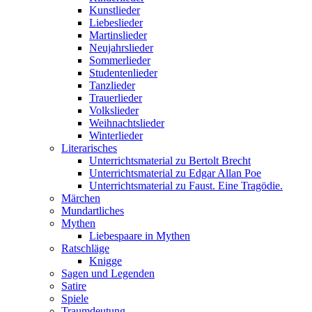
Kunstlieder
Liebeslieder
Martinslieder
Neujahrslieder
Sommerlieder
Studentenlieder
Tanzlieder
Trauerlieder
Volkslieder
Weihnachtslieder
Winterlieder
Literarisches
Unterrichtsmaterial zu Bertolt Brecht
Unterrichtsmaterial zu Edgar Allan Poe
Unterrichtsmaterial zu Faust. Eine Tragödie.
Märchen
Mundartliches
Mythen
Liebespaare in Mythen
Ratschläge
Knigge
Sagen und Legenden
Satire
Spiele
Traumdeutung