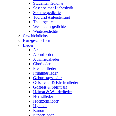
Studentengedichte
Sesenheimer Liebeslyrik
Sommergedichte
Tod und Auferstehung
Trauergedichte
Weihnachtsgedichte
Wintergedichte
Geschichtliches
Kurzgeschichten
Lieder
Arien
Abendlieder
Abschiedslieder
Chorlieder
Freiheitslieder
Frühlingslieder
Geburtstagslieder
Geistliche- & Kirchenlieder
Gospels & Spirituals
Heimat & Wanderlieder
Herbstlieder
Hochzeitslieder
Hymnen
Kanon
Kinderlieder