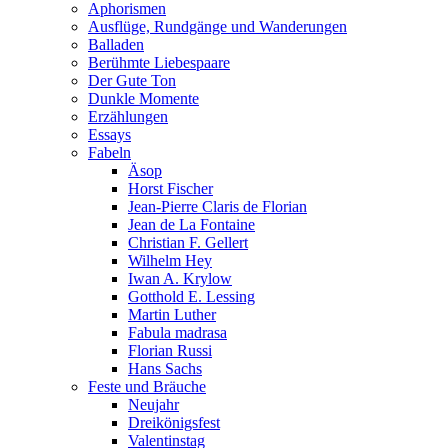
Aphorismen
Ausflüge, Rundgänge und Wanderungen
Balladen
Berühmte Liebespaare
Der Gute Ton
Dunkle Momente
Erzählungen
Essays
Fabeln
Äsop
Horst Fischer
Jean-Pierre Claris de Florian
Jean de La Fontaine
Christian F. Gellert
Wilhelm Hey
Iwan A. Krylow
Gotthold E. Lessing
Martin Luther
Fabula madrasa
Florian Russi
Hans Sachs
Feste und Bräuche
Neujahr
Dreikönigsfest
Valentinstag