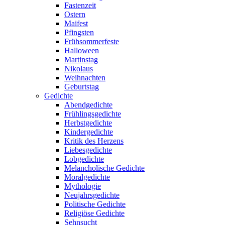
Fastenzeit
Ostern
Maifest
Pfingsten
Frühsommerfeste
Halloween
Martinstag
Nikolaus
Weihnachten
Geburtstag
Gedichte
Abendgedichte
Frühlingsgedichte
Herbstgedichte
Kindergedichte
Kritik des Herzens
Liebesgedichte
Lobgedichte
Melancholische Gedichte
Moralgedichte
Mythologie
Neujahrsgedichte
Politische Gedichte
Religiöse Gedichte
Sehnsucht