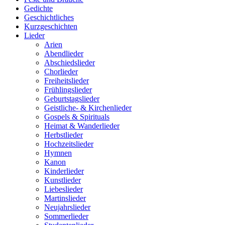
Gedichte
Geschichtliches
Kurzgeschichten
Lieder
Arien
Abendlieder
Abschiedslieder
Chorlieder
Freiheitslieder
Frühlingslieder
Geburtstagslieder
Geistliche- & Kirchenlieder
Gospels & Spirituals
Heimat & Wanderlieder
Herbstlieder
Hochzeitslieder
Hymnen
Kanon
Kinderlieder
Kunstlieder
Liebeslieder
Martinslieder
Neujahrslieder
Sommerlieder