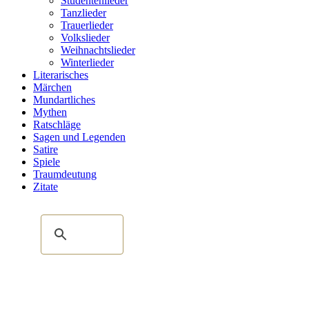
Studentenlieder
Tanzlieder
Trauerlieder
Volkslieder
Weihnachtslieder
Winterlieder
Literarisches
Märchen
Mundartliches
Mythen
Ratschläge
Sagen und Legenden
Satire
Spiele
Traumdeutung
Zitate