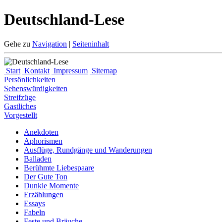
Deutschland-Lese
Gehe zu
Navigation
|
Seiteninhalt
Start
Kontakt
Impressum
Sitemap
Persönlichkeiten
Sehenswürdigkeiten
Streifzüge
Gastliches
Vorgestellt
Anekdoten
Aphorismen
Ausflüge, Rundgänge und Wanderungen
Balladen
Berühmte Liebespaare
Der Gute Ton
Dunkle Momente
Erzählungen
Essays
Fabeln
Feste und Bräuche