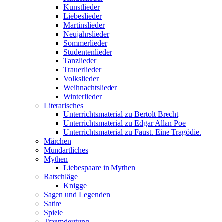
Kunstlieder
Liebeslieder
Martinslieder
Neujahrslieder
Sommerlieder
Studentenlieder
Tanzlieder
Trauerlieder
Volkslieder
Weihnachtslieder
Winterlieder
Literarisches
Unterrichtsmaterial zu Bertolt Brecht
Unterrichtsmaterial zu Edgar Allan Poe
Unterrichtsmaterial zu Faust. Eine Tragödie.
Märchen
Mundartliches
Mythen
Liebespaare in Mythen
Ratschläge
Knigge
Sagen und Legenden
Satire
Spiele
Traumdeutung