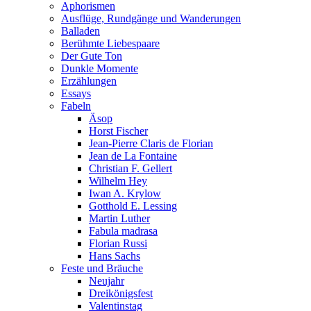
Aphorismen
Ausflüge, Rundgänge und Wanderungen
Balladen
Berühmte Liebespaare
Der Gute Ton
Dunkle Momente
Erzählungen
Essays
Fabeln
Äsop
Horst Fischer
Jean-Pierre Claris de Florian
Jean de La Fontaine
Christian F. Gellert
Wilhelm Hey
Iwan A. Krylow
Gotthold E. Lessing
Martin Luther
Fabula madrasa
Florian Russi
Hans Sachs
Feste und Bräuche
Neujahr
Dreikönigsfest
Valentinstag