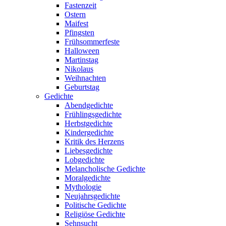
Fastenzeit
Ostern
Maifest
Pfingsten
Frühsommerfeste
Halloween
Martinstag
Nikolaus
Weihnachten
Geburtstag
Gedichte
Abendgedichte
Frühlingsgedichte
Herbstgedichte
Kindergedichte
Kritik des Herzens
Liebesgedichte
Lobgedichte
Melancholische Gedichte
Moralgedichte
Mythologie
Neujahrsgedichte
Politische Gedichte
Religiöse Gedichte
Sehnsucht