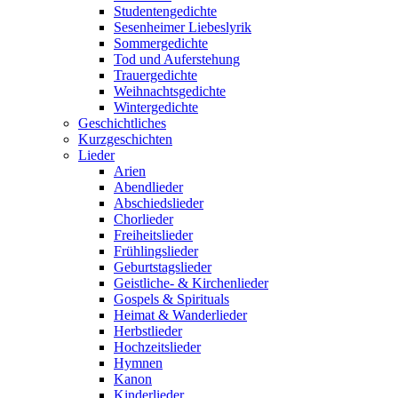
Studentengedichte
Sesenheimer Liebeslyrik
Sommergedichte
Tod und Auferstehung
Trauergedichte
Weihnachtsgedichte
Wintergedichte
Geschichtliches
Kurzgeschichten
Lieder
Arien
Abendlieder
Abschiedslieder
Chorlieder
Freiheitslieder
Frühlingslieder
Geburtstagslieder
Geistliche- & Kirchenlieder
Gospels & Spirituals
Heimat & Wanderlieder
Herbstlieder
Hochzeitslieder
Hymnen
Kanon
Kinderlieder