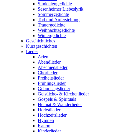
Studentengedichte
Sesenheimer Liebeslyrik
Sommergedichte
Tod und Auferstehung
Trauergedichte
Weihnachtsgedichte
Wintergedichte
Geschichtliches
Kurzgeschichten
Lieder
Arien
Abendlieder
Abschiedslieder
Chorlieder
Freiheitslieder
Frühlingslieder
Geburtstagslieder
Geistliche- & Kirchenlieder
Gospels & Spirituals
Heimat & Wanderlieder
Herbstlieder
Hochzeitslieder
Hymnen
Kanon
Kinderlieder