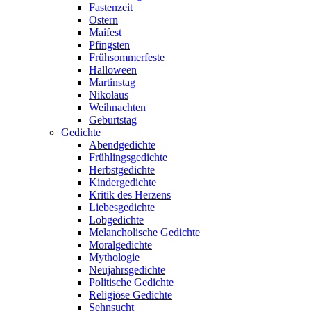
Fastenzeit
Ostern
Maifest
Pfingsten
Frühsommerfeste
Halloween
Martinstag
Nikolaus
Weihnachten
Geburtstag
Gedichte
Abendgedichte
Frühlingsgedichte
Herbstgedichte
Kindergedichte
Kritik des Herzens
Liebesgedichte
Lobgedichte
Melancholische Gedichte
Moralgedichte
Mythologie
Neujahrsgedichte
Politische Gedichte
Religiöse Gedichte
Sehnsucht