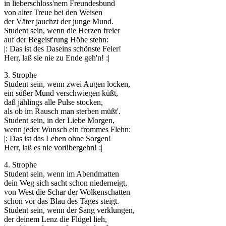
in lieberschloss'nem Freundesbund
von alter Treue bei den Weisen
der Väter jauchzt der junge Mund.
Student sein, wenn die Herzen freier
auf der Begeist'rung Höhe stehn:
|: Das ist des Daseins schönste Feier!
Herr, laß sie nie zu Ende geh'n! :|
3. Strophe
Student sein, wenn zwei Augen locken,
ein süßer Mund verschwiegen küßt,
daß jählings alle Pulse stocken,
als ob im Rausch man sterben müßt'.
Student sein, in der Liebe Morgen,
wenn jeder Wunsch ein frommes Flehn:
|: Das ist das Leben ohne Sorgen!
Herr, laß es nie vorübergehn! :|
4. Strophe
Student sein, wenn im Abendmatten
dein Weg sich sacht schon niederneigt,
von West die Schar der Wolkenschatten
schon vor das Blau des Tages steigt.
Student sein, wenn der Sang verklungen,
der deinem Lenz die Flügel lieh,