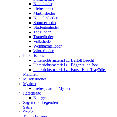
Kunstlieder
Liebeslieder
Martinslieder
Neujahrslieder
Sommerlieder
Studentenlieder
Tanzlieder
Trauerlieder
Volkslieder
Weihnachtslieder
Winterlieder
Literarisches
Unterrichtsmaterial zu Bertolt Brecht
Unterrichtsmaterial zu Edgar Allan Poe
Unterrichtsmaterial zu Faust. Eine Tragödie.
Märchen
Mundartliches
Mythen
Liebespaare in Mythen
Ratschläge
Knigge
Sagen und Legenden
Satire
Spiele
Traumdeutung