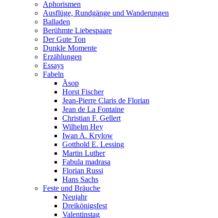
Aphorismen
Ausflüge, Rundgänge und Wanderungen
Balladen
Berühmte Liebespaare
Der Gute Ton
Dunkle Momente
Erzählungen
Essays
Fabeln
Äsop
Horst Fischer
Jean-Pierre Claris de Florian
Jean de La Fontaine
Christian F. Gellert
Wilhelm Hey
Iwan A. Krylow
Gotthold E. Lessing
Martin Luther
Fabula madrasa
Florian Russi
Hans Sachs
Feste und Bräuche
Neujahr
Dreikönigsfest
Valentinstag