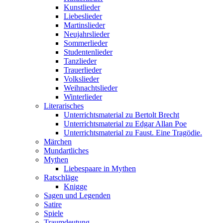
Kunstlieder
Liebeslieder
Martinslieder
Neujahrslieder
Sommerlieder
Studentenlieder
Tanzlieder
Trauerlieder
Volkslieder
Weihnachtslieder
Winterlieder
Literarisches
Unterrichtsmaterial zu Bertolt Brecht
Unterrichtsmaterial zu Edgar Allan Poe
Unterrichtsmaterial zu Faust. Eine Tragödie.
Märchen
Mundartliches
Mythen
Liebespaare in Mythen
Ratschläge
Knigge
Sagen und Legenden
Satire
Spiele
Traumdeutung