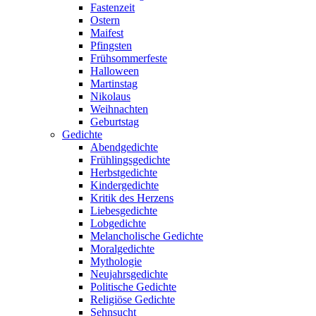
Fastenzeit
Ostern
Maifest
Pfingsten
Frühsommerfeste
Halloween
Martinstag
Nikolaus
Weihnachten
Geburtstag
Gedichte
Abendgedichte
Frühlingsgedichte
Herbstgedichte
Kindergedichte
Kritik des Herzens
Liebesgedichte
Lobgedichte
Melancholische Gedichte
Moralgedichte
Mythologie
Neujahrsgedichte
Politische Gedichte
Religiöse Gedichte
Sehnsucht