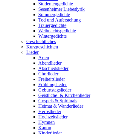
Studentengedichte
Sesenheimer Liebeslyrik
Sommergedichte
Tod und Auferstehung
Trauergedichte
Weihnachtsgedichte
Wintergedichte
Geschichtliches
Kurzgeschichten
Lieder
Arien
Abendlieder
Abschiedslieder
Chorlieder
Freiheitslieder
Frühlingslieder
Geburtstagslieder
Geistliche- & Kirchenlieder
Gospels & Spirituals
Heimat & Wanderlieder
Herbstlieder
Hochzeitslieder
Hymnen
Kanon
Kinderlieder