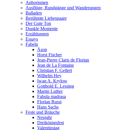
Aphorismen
Ausflüge, Rundgänge und Wanderungen
Balladen
Berühmte Liebespaare
Der Gute Ton
Dunkle Momente
Erzählungen
Essays
Fabeln
Äsop
Horst Fischer
Jean-Pierre Claris de Florian
Jean de La Fontaine
Christian F. Gellert
Wilhelm Hey
Iwan A. Krylow
Gotthold E. Lessing
Martin Luther
Fabula madrasa
Florian Russi
Hans Sachs
Feste und Bräuche
Neujahr
Dreikönigsfest
Valentinstag