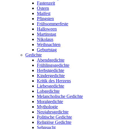
Fastenzeit
Ostern
Maifest
Pfingsten
Frühsommerfeste
Halloween
Martinstag
Nikolaus
Weihnachten
Geburtstag
Gedichte
Abendgedichte
Frühlingsgedichte
Herbstgedichte
Kindergedichte
Kritik des Herzens
Liebesgedichte
Lobgedichte
Melancholische Gedichte
Moralgedichte
Mythologie
Neujahrsgedichte
Politische Gedichte
Religiöse Gedichte
Sehnsucht