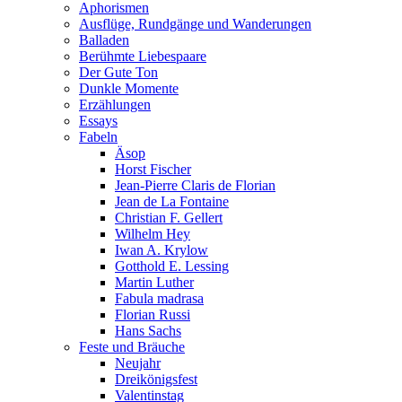
Aphorismen
Ausflüge, Rundgänge und Wanderungen
Balladen
Berühmte Liebespaare
Der Gute Ton
Dunkle Momente
Erzählungen
Essays
Fabeln
Äsop
Horst Fischer
Jean-Pierre Claris de Florian
Jean de La Fontaine
Christian F. Gellert
Wilhelm Hey
Iwan A. Krylow
Gotthold E. Lessing
Martin Luther
Fabula madrasa
Florian Russi
Hans Sachs
Feste und Bräuche
Neujahr
Dreikönigsfest
Valentinstag