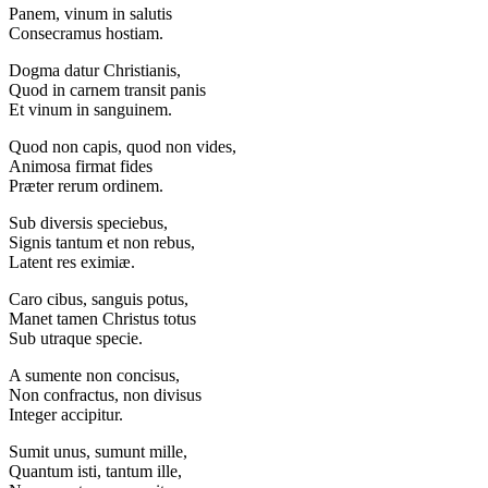
Panem, vinum in salutis
Consecramus hostiam.
Dogma datur Christianis,
Quod in carnem transit panis
Et vinum in sanguinem.
Quod non capis, quod non vides,
Animosa firmat fides
Præter rerum ordinem.
Sub diversis speciebus,
Signis tantum et non rebus,
Latent res eximiæ.
Caro cibus, sanguis potus,
Manet tamen Christus totus
Sub utraque specie.
A sumente non concisus,
Non confractus, non divisus
Integer accipitur.
Sumit unus, sumunt mille,
Quantum isti, tantum ille,