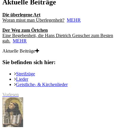
Aktuelle Beiträge
Die überlegene Art
Woran misst man Überlegenheit?
MEHR
Der Weg zum Örtchen
Eine Begebenheit, die Hans Dietrich Genscher zum Besten
gab.
MEHR
Aktuelle Beiträge
Sie befinden sich hier:
Streifzüge
Lieder
Geistliche- & Kirchenlieder
Vorlesen