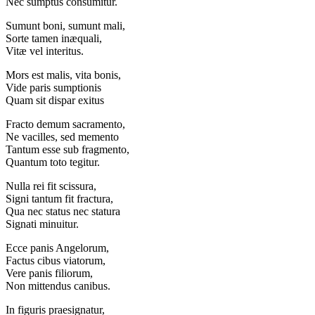
Nec sumptus consumitur.
Sumunt boni, sumunt mali,
Sorte tamen inæquali,
Vitæ vel interitus.
Mors est malis, vita bonis,
Vide paris sumptionis
Quam sit dispar exitus
Fracto demum sacramento,
Ne vacilles, sed memento
Tantum esse sub fragmento,
Quantum toto tegitur.
Nulla rei fit scissura,
Signi tantum fit fractura,
Qua nec status nec statura
Signati minuitur.
Ecce panis Angelorum,
Factus cibus viatorum,
Vere panis filiorum,
Non mittendus canibus.
In figuris praesignatur,