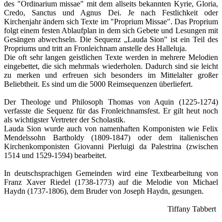
des "Ordinarium missae" mit dem allseits bekannten Kyrie, Gloria,
Credo, Sanctus und Agnus Dei. Je nach Festlichkeit oder
Kirchenjahr ändern sich Texte im "Proprium Missae". Das Proprium
folgt einem festen Ablaufplan in dem sich Gebete und Lesungen mit
Gesängen abwechseln. Die Sequenz „Lauda Sion" ist ein Teil des
Propriums und tritt an Fronleichnam anstelle des Halleluja.
Die oft sehr langen geistlichen Texte werden in mehrere Melodien
eingebettet, die sich mehrmals wiederholen. Dadurch sind sie leicht
zu merken und erfreuen sich besonders im Mittelalter großer
Beliebtheit. Es sind um die 5000 Reimsequenzen überliefert.
Der Theologe und Philosoph Thomas von Aquin (1225-1274)
verfasste die Sequenz für das Fronleichnamsfest. Er gilt heut noch
als wichtigster Vertreter der Scholastik.
Lauda Sion wurde auch von namenhaften Komponisten wie Felix
Mendelssohn Bartholdy (1809-1847) oder dem italienischen
Kirchenkomponisten Giovanni Pierluigi da Palestrina (zwischen
1514 und 1529-1594) bearbeitet.
In deutschsprachigen Gemeinden wird eine Textbearbeitung von
Franz Xaver Riedel (1738-1773) auf die Melodie von Michael
Haydn (1737-1806), dem Bruder von Joseph Haydn, gesungen.
Tiffany Tabbert