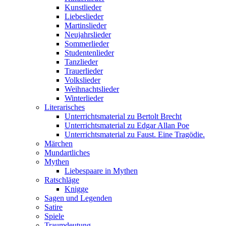
Kunstlieder
Liebeslieder
Martinslieder
Neujahrslieder
Sommerlieder
Studentenlieder
Tanzlieder
Trauerlieder
Volkslieder
Weihnachtslieder
Winterlieder
Literarisches
Unterrichtsmaterial zu Bertolt Brecht
Unterrichtsmaterial zu Edgar Allan Poe
Unterrichtsmaterial zu Faust. Eine Tragödie.
Märchen
Mundartliches
Mythen
Liebespaare in Mythen
Ratschläge
Knigge
Sagen und Legenden
Satire
Spiele
Traumdeutung