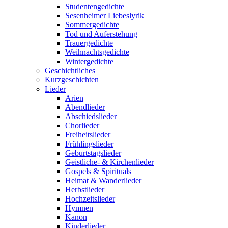
Studentengedichte
Sesenheimer Liebeslyrik
Sommergedichte
Tod und Auferstehung
Trauergedichte
Weihnachtsgedichte
Wintergedichte
Geschichtliches
Kurzgeschichten
Lieder
Arien
Abendlieder
Abschiedslieder
Chorlieder
Freiheitslieder
Frühlingslieder
Geburtstagslieder
Geistliche- & Kirchenlieder
Gospels & Spirituals
Heimat & Wanderlieder
Herbstlieder
Hochzeitslieder
Hymnen
Kanon
Kinderlieder