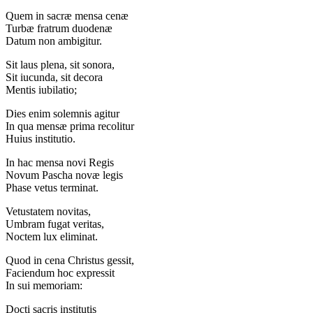
Quem in sacræ mensa cenæ
Turbæ fratrum duodenæ
Datum non ambigitur.
Sit laus plena, sit sonora,
Sit iucunda, sit decora
Mentis iubilatio;
Dies enim solemnis agitur
In qua mensæ prima recolitur
Huius institutio.
In hac mensa novi Regis
Novum Pascha novæ legis
Phase vetus terminat.
Vetustatem novitas,
Umbram fugat veritas,
Noctem lux eliminat.
Quod in cena Christus gessit,
Faciendum hoc expressit
In sui memoriam:
Docti sacris institutis