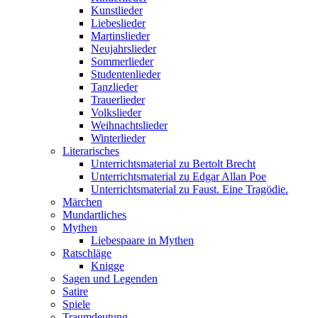
Kunstlieder
Liebeslieder
Martinslieder
Neujahrslieder
Sommerlieder
Studentenlieder
Tanzlieder
Trauerlieder
Volkslieder
Weihnachtslieder
Winterlieder
Literarisches
Unterrichtsmaterial zu Bertolt Brecht
Unterrichtsmaterial zu Edgar Allan Poe
Unterrichtsmaterial zu Faust. Eine Tragödie.
Märchen
Mundartliches
Mythen
Liebespaare in Mythen
Ratschläge
Knigge
Sagen und Legenden
Satire
Spiele
Traumdeutung