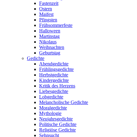
Fastenzeit
Ostern
Maifest
Pfingsten
Frühsommerfeste
Halloween
Martinstag
Nikolaus
Weihnachten
Geburtstag
Gedichte
Abendgedichte
Frühlingsgedichte
Herbstgedichte
Kindergedichte
Kritik des Herzens
Liebesgedichte
Lobgedichte
Melancholische Gedichte
Moralgedichte
Mythologie
Neujahrsgedichte
Politische Gedichte
Religiöse Gedichte
Sehnsucht