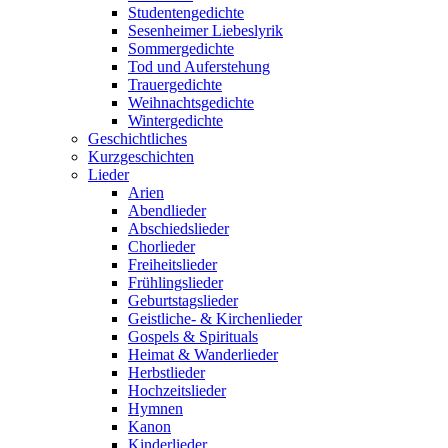
Studentengedichte
Sesenheimer Liebeslyrik
Sommergedichte
Tod und Auferstehung
Trauergedichte
Weihnachtsgedichte
Wintergedichte
Geschichtliches
Kurzgeschichten
Lieder
Arien
Abendlieder
Abschiedslieder
Chorlieder
Freiheitslieder
Frühlingslieder
Geburtstagslieder
Geistliche- & Kirchenlieder
Gospels & Spirituals
Heimat & Wanderlieder
Herbstlieder
Hochzeitslieder
Hymnen
Kanon
Kinderlieder