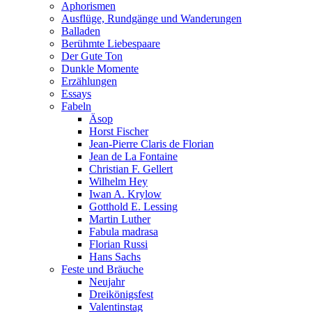
Aphorismen
Ausflüge, Rundgänge und Wanderungen
Balladen
Berühmte Liebespaare
Der Gute Ton
Dunkle Momente
Erzählungen
Essays
Fabeln
Äsop
Horst Fischer
Jean-Pierre Claris de Florian
Jean de La Fontaine
Christian F. Gellert
Wilhelm Hey
Iwan A. Krylow
Gotthold E. Lessing
Martin Luther
Fabula madrasa
Florian Russi
Hans Sachs
Feste und Bräuche
Neujahr
Dreikönigsfest
Valentinstag