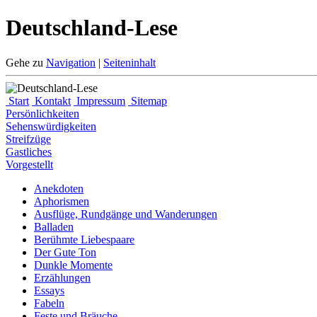
Deutschland-Lese
Gehe zu
Navigation
|
Seiteninhalt
Start
Kontakt
Impressum
Sitemap
Persönlichkeiten
Sehenswürdigkeiten
Streifzüge
Gastliches
Vorgestellt
Anekdoten
Aphorismen
Ausflüge, Rundgänge und Wanderungen
Balladen
Berühmte Liebespaare
Der Gute Ton
Dunkle Momente
Erzählungen
Essays
Fabeln
Feste und Bräuche