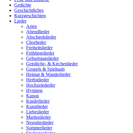
Gedichte
Geschichtliches
Kurzgeschichten
Lieder
Arien
Abendlieder
Abschiedslieder
Chorlieder
Freiheitslieder
Frühlingslieder
Geburtstagslieder
Geistliche- & Kirchenlieder
Gospels & Spirituals
Heimat & Wanderlieder
Herbstlieder
Hochzeitslieder
Hymnen
Kanon
Kinderlieder
Kunstlieder
Liebeslieder
Martinslieder
Neujahrslieder
Sommerlieder