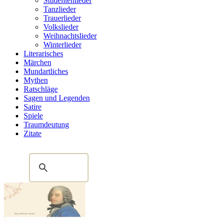
Studentenlieder
Tanzlieder
Trauerlieder
Volkslieder
Weihnachtslieder
Winterlieder
Literarisches
Märchen
Mundartliches
Mythen
Ratschläge
Sagen und Legenden
Satire
Spiele
Traumdeutung
Zitate