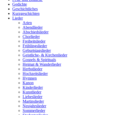
Gedichte
Geschichtliches
Kurzgeschichten
Lieder
Arien
Abendlieder
Abschiedslieder
Chorlieder
Freiheitslieder
Frühlingslieder
Geburtstagslieder
Geistliche- & Kirchenlieder
Gospels & Spirituals
Heimat & Wanderlieder
Herbstlieder
Hochzeitslieder
Hymnen
Kanon
Kinderlieder
Kunstlieder
Liebeslieder
Martinslieder
Neujahrslieder
Sommerlieder