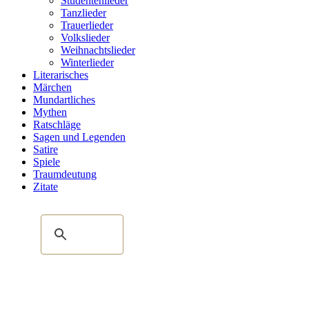
Studentenlieder
Tanzlieder
Trauerlieder
Volkslieder
Weihnachtslieder
Winterlieder
Literarisches
Märchen
Mundartliches
Mythen
Ratschläge
Sagen und Legenden
Satire
Spiele
Traumdeutung
Zitate