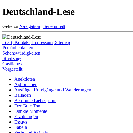
Deutschland-Lese
Gehe zu
Navigation
|
Seiteninhalt
Start
Kontakt
Impressum
Sitemap
Persönlichkeiten
Sehenswürdigkeiten
Streifzüge
Gastliches
Vorgestellt
Anekdoten
Aphorismen
Ausflüge, Rundgänge und Wanderungen
Balladen
Berühmte Liebespaare
Der Gute Ton
Dunkle Momente
Erzählungen
Essays
Fabeln
Feste und Bräuche