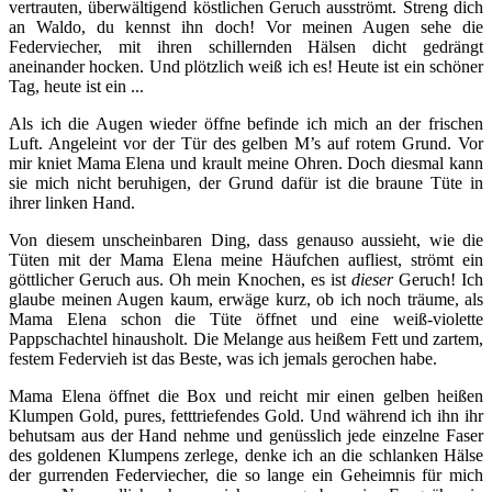
vertrauten, überwältigend köstlichen Geruch ausströmt. Streng dich
an Waldo, du kennst ihn doch! Vor meinen Augen sehe die
Federviecher, mit ihren schillernden Hälsen dicht gedrängt
aneinander hocken. Und plötzlich weiß ich es! Heute ist ein schöner
Tag, heute ist ein ...
Als ich die Augen wieder öffne befinde ich mich an der frischen
Luft. Angeleint vor der Tür des gelben M’s auf rotem Grund. Vor
mir kniet Mama Elena und krault meine Ohren. Doch diesmal kann
sie mich nicht beruhigen, der Grund dafür ist die braune Tüte in
ihrer linken Hand.
Von diesem unscheinbaren Ding, dass genauso aussieht, wie die
Tüten mit der Mama Elena meine Häufchen aufliest, strömt ein
göttlicher Geruch aus. Oh mein Knochen, es ist
dieser
Geruch! Ich
glaube meinen Augen kaum, erwäge kurz, ob ich noch träume, als
Mama Elena schon die Tüte öffnet und eine weiß-violette
Pappschachtel hinausholt. Die Melange aus heißem Fett und zartem,
festem Federvieh ist das Beste, was ich jemals gerochen habe.
Mama Elena öffnet die Box und reicht mir einen gelben heißen
Klumpen Gold, pures, fetttriefendes Gold. Und während ich ihn ihr
behutsam aus der Hand nehme und genüsslich jede einzelne Faser
des goldenen Klumpens zerlege, denke ich an die schlanken Hälse
der gurrenden Federviecher, die so lange ein Geheimnis für mich