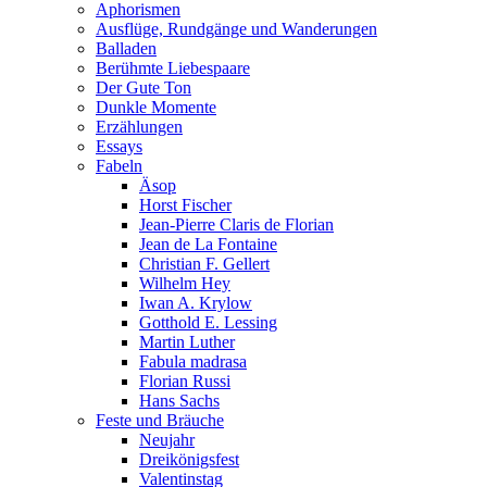
Aphorismen
Ausflüge, Rundgänge und Wanderungen
Balladen
Berühmte Liebespaare
Der Gute Ton
Dunkle Momente
Erzählungen
Essays
Fabeln
Äsop
Horst Fischer
Jean-Pierre Claris de Florian
Jean de La Fontaine
Christian F. Gellert
Wilhelm Hey
Iwan A. Krylow
Gotthold E. Lessing
Martin Luther
Fabula madrasa
Florian Russi
Hans Sachs
Feste und Bräuche
Neujahr
Dreikönigsfest
Valentinstag