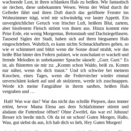
wachsende Lust, in ihren schlanken Hals zu beißen. Wie fantastisch
sie riechen, diese unbekannten Wesen. Wenn der Wind durch ihr
Gefieder fährt und ihren Duft durch das geöffnete Fenster ins
Wohnzimmer trägt, wird mir schwindelig vor lauter Appetit. Ein
unvergleichlicher Geruch von frischer Luft, heißem Blut, zartem,
aber bissfestem Fleisch strömt von ihnen aus. Hinzu kommt eine
Prise Erde, ein wenig Morgentau, Betonstaub und Dachziegelfasern.
Tausend Siglen der Stadt, haben sich auf ihren biegsamen Hals
eingeschrieben. Wahrlich, es kann nichts Schmackhafteres geben, so
wie er schimmert und blitzt wenn die Sonne drauf strahlt, wie das
heiße Blut hinter den Federn pulsiert, wie nonchalant er wackelt und
fremde Melodien in unbekannter Sprache säuselt: „Gurr. Gurr.“ Es
ist, als flüsterten sie mir zu: „Komm schon Waldo, beiß zu. Komm
nur näher, wenn du dich traust.“ Und ich schwöre bei meinem
Knochen, eines Tages, wenn die Federviecher wieder einmal
unverschämt kokett auf und ab stolzieren, werde ich zuschnappen.
Werde ich meine Fangzähne in ihrem sanften, heißen Hals
vergraben und …
Halt! Was war das? War das nicht das schrille Piepsen, dass immer
ertönt, bevor Mama Elena aus dem Schlafzimmer stürmt und
alsdann die Futterdose öffnet? Ohne Zweifel, das war es! Juhuuu!
Besser ich beeile mich. Oh da ist sie schon! Guten Morgen, Hallo,
Wau, gut siehst du aus, Ich hab dich so lieb, Hey Guten Morgen!