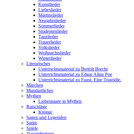
Kunstlieder
Liebeslieder
Martinslieder
Neujahrslieder
Sommerlieder
Studentenlieder
Tanzlieder
Trauerlieder
Volkslieder
Weihnachtslieder
Winterlieder
Literarisches
Unterrichtsmaterial zu Bertolt Brecht
Unterrichtsmaterial zu Edgar Allan Poe
Unterrichtsmaterial zu Faust. Eine Tragödie.
Märchen
Mundartliches
Mythen
Liebespaare in Mythen
Ratschläge
Knigge
Sagen und Legenden
Satire
Spiele
Traumdeutung