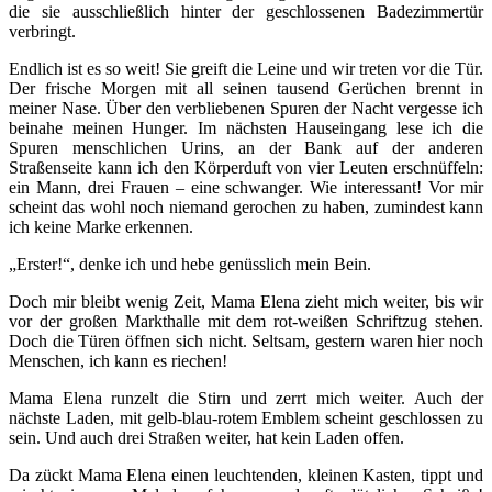
die sie ausschließlich hinter der geschlossenen Badezimmertür
verbringt.
Endlich ist es so weit! Sie greift die Leine und wir treten vor die Tür.
Der frische Morgen mit all seinen tausend Gerüchen brennt in
meiner Nase. Über den verbliebenen Spuren der Nacht vergesse ich
beinahe meinen Hunger. Im nächsten Hauseingang lese ich die
Spuren menschlichen Urins, an der Bank auf der anderen
Straßenseite kann ich den Körperduft von vier Leuten erschnüffeln:
ein Mann, drei Frauen – eine schwanger. Wie interessant! Vor mir
scheint das wohl noch niemand gerochen zu haben, zumindest kann
ich keine Marke erkennen.
„Erster!“, denke ich und hebe genüsslich mein Bein.
Doch mir bleibt wenig Zeit, Mama Elena zieht mich weiter, bis wir
vor der großen Markthalle mit dem rot-weißen Schriftzug stehen.
Doch die Türen öffnen sich nicht. Seltsam, gestern waren hier noch
Menschen, ich kann es riechen!
Mama Elena runzelt die Stirn und zerrt mich weiter. Auch der
nächste Laden, mit gelb-blau-rotem Emblem scheint geschlossen zu
sein. Und auch drei Straßen weiter, hat kein Laden offen.
Da zückt Mama Elena einen leuchtenden, kleinen Kasten, tippt und