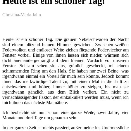
Heute ist ein schöner Tag!
Christina-Maria Jahn
Heute ist ein schöner Tag. Die grauen Nebelschwaden der Nacht
sind einem blitzend blauen Himmel gewichen. Zwischen weißen
Federwolken und endloser Weite ziehen fliegende Federviecher am
Fenster vorbei. Einige von ihnen lassen sich nieder, wärmen sich
dicht aneinandergedrängt auf dem kleinen Vordach vor unserem
Fenster. Seltsam sehen sie aus, gräulich gescheckt, mit einem
schimmernden Ring um den Hals. Sie haben nur zwei Beine, was
irgendwann einmal ein Vorteil für mich sein könnte. Jedoch kommt
ihnen das merkwürdige Talent zu, mit einem Mal in die Luft zu
entschweben und höher, immer höher zu steigen, bis man sie
irgendwann gänzlich aus dem Blick verliert. Ein nicht zu
vernachlässigender Faktor, der einkalkuliert werden muss, wenn ich
mich ihnen das nächste Mal nähere.
Ich beobachte sie nun schon eine ganze Weile, zwei Jahre, vier
Monate und drei Tage um genau zu sein.
In der ganzen Zeit ist nichts passiert, außer meine ins Unermessliche