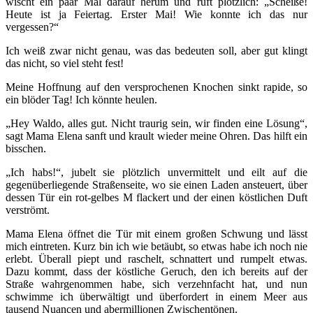
wischt ein paar Mal darauf herum und ruft plötzlich: „Scheiße!
Heute ist ja Feiertag. Erster Mai! Wie konnte ich das nur
vergessen?“
Ich weiß zwar nicht genau, was das bedeuten soll, aber gut klingt
das nicht, so viel steht fest!
Meine Hoffnung auf den versprochenen Knochen sinkt rapide, so
ein blöder Tag! Ich könnte heulen.
„Hey Waldo, alles gut. Nicht traurig sein, wir finden eine Lösung“,
sagt Mama Elena sanft und krault wieder meine Ohren. Das hilft ein
bisschen.
„Ich habs!“, jubelt sie plötzlich unvermittelt und eilt auf die
gegenüberliegende Straßenseite, wo sie einen Laden ansteuert, über
dessen Tür ein rot-gelbes M flackert und der einen köstlichen Duft
verströmt.
Mama Elena öffnet die Tür mit einem großen Schwung und lässt
mich eintreten. Kurz bin ich wie betäubt, so etwas habe ich noch nie
erlebt. Überall piept und raschelt, schnattert und rumpelt etwas.
Dazu kommt, dass der köstliche Geruch, den ich bereits auf der
Straße wahrgenommen habe, sich verzehnfacht hat, und nun
schwimme ich überwältigt und überfordert in einem Meer aus
tausend Nuancen und abermillionen Zwischentönen.