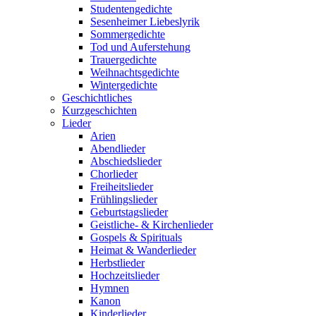
Studentengedichte
Sesenheimer Liebeslyrik
Sommergedichte
Tod und Auferstehung
Trauergedichte
Weihnachtsgedichte
Wintergedichte
Geschichtliches
Kurzgeschichten
Lieder
Arien
Abendlieder
Abschiedslieder
Chorlieder
Freiheitslieder
Frühlingslieder
Geburtstagslieder
Geistliche- & Kirchenlieder
Gospels & Spirituals
Heimat & Wanderlieder
Herbstlieder
Hochzeitslieder
Hymnen
Kanon
Kinderlieder