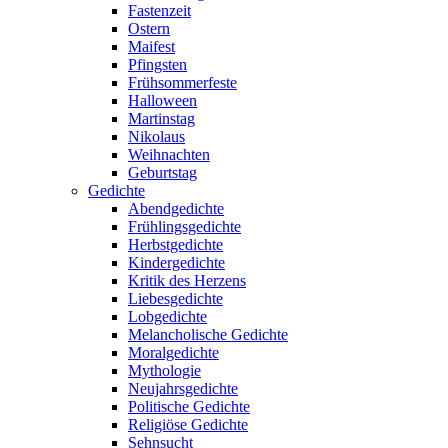
Fastenzeit
Ostern
Maifest
Pfingsten
Frühsommerfeste
Halloween
Martinstag
Nikolaus
Weihnachten
Geburtstag
Gedichte
Abendgedichte
Frühlingsgedichte
Herbstgedichte
Kindergedichte
Kritik des Herzens
Liebesgedichte
Lobgedichte
Melancholische Gedichte
Moralgedichte
Mythologie
Neujahrsgedichte
Politische Gedichte
Religiöse Gedichte
Sehnsucht