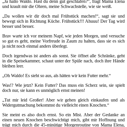
„Ja hallo Waldo. Hast du denn gut geschlafen?”, fragt Mama Elena
und krault mir die Ohren, meine Schwachstelle, wie sie weiß.
„Da wollen wir dir doch mal Frühstück machen!“, sagt sie und
bewegt sich in Richtung Küche. Frühstück!!! Ahuuu! Der Tag wird
besser und besser.
Brav warte ich vor meinem Napf, wie jeden Morgen, und versuche
so gut es geht, meine Vorfreude in Zaum zu halten, dass sie es sich
ja nicht noch einmal anders überlegt.
Doch irgendwas ist anders als sonst. Sie öffnet alle Schränke, geht
in die Speisekammer, schaut unter der Spüle nach, doch ihre Hände
bleiben leer.
„Oh Waldo! Es sieht so aus, als hätten wir kein Futter mehr.“
Was!? Wie jetzt? Kein Futter? Das muss ein Scherz sein, sie spielt
doch nur, sie kann es unmöglich ernst meinen!
„Tut mir leid Großer! Aber wir gehen gleich einkaufen und als
Widergutmachung bekommst du vielleicht einen Knochen.“
Sie meint es also doch ernst. So ein Mist. Aber der Gedanke an
einen neuen Knochen beschwichtigt mich, gibt mir Hoffnung und
trägt mich durch die 45-minütige Morgenroutine von Mama Elena,