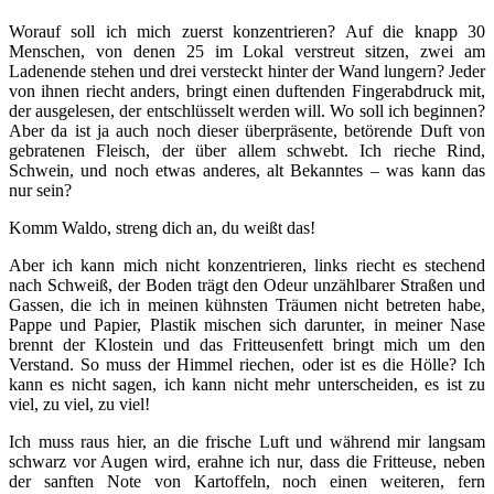
Worauf soll ich mich zuerst konzentrieren? Auf die knapp 30
Menschen, von denen 25 im Lokal verstreut sitzen, zwei am
Ladenende stehen und drei versteckt hinter der Wand lungern? Jeder
von ihnen riecht anders, bringt einen duftenden Fingerabdruck mit,
der ausgelesen, der entschlüsselt werden will. Wo soll ich beginnen?
Aber da ist ja auch noch dieser überpräsente, betörende Duft von
gebratenen Fleisch, der über allem schwebt. Ich rieche Rind,
Schwein, und noch etwas anderes, alt Bekanntes – was kann das
nur sein?
Komm Waldo, streng dich an, du weißt das!
Aber ich kann mich nicht konzentrieren, links riecht es stechend
nach Schweiß, der Boden trägt den Odeur unzählbarer Straßen und
Gassen, die ich in meinen kühnsten Träumen nicht betreten habe,
Pappe und Papier, Plastik mischen sich darunter, in meiner Nase
brennt der Klostein und das Fritteusenfett bringt mich um den
Verstand. So muss der Himmel riechen, oder ist es die Hölle? Ich
kann es nicht sagen, ich kann nicht mehr unterscheiden, es ist zu
viel, zu viel, zu viel!
Ich muss raus hier, an die frische Luft und während mir langsam
schwarz vor Augen wird, erahne ich nur, dass die Fritteuse, neben
der sanften Note von Kartoffeln, noch einen weiteren, fern