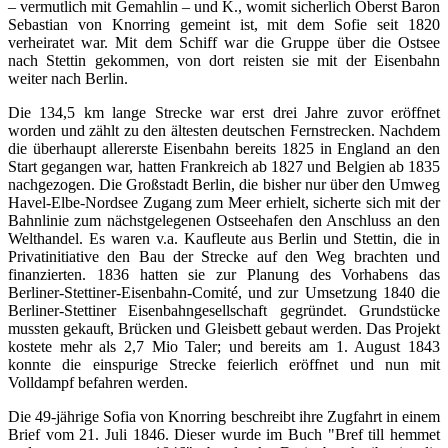
– vermutlich mit Gemahlin – und K., womit sicherlich Oberst Baron
Sebastian von Knorring gemeint ist, mit dem Sofie seit 1820
verheiratet war. Mit dem Schiff war die Gruppe über die Ostsee
nach Stettin gekommen, von dort reisten sie mit der Eisenbahn
weiter nach Berlin.
Die 134,5 km lange Strecke war erst drei Jahre zuvor eröffnet
worden und zählt zu den ältesten deutschen Fernstrecken. Nachdem
die überhaupt allererste Eisenbahn bereits 1825 in England an den
Start gegangen war, hatten Frankreich ab 1827 und Belgien ab 1835
nachgezogen. Die Großstadt Berlin, die bisher nur über den Umweg
Havel-Elbe-Nordsee Zugang zum Meer erhielt, sicherte sich mit der
Bahnlinie zum nächstgelegenen Ostseehafen den Anschluss an den
Welthandel. Es waren v.a. Kaufleute aus Berlin und Stettin, die in
Privatinitiative den Bau der Strecke auf den Weg brachten und
finanzierten. 1836 hatten sie zur Planung des Vorhabens das
Berliner-Stettiner-Eisenbahn-Comité, und zur Umsetzung 1840 die
Berliner-Stettiner Eisenbahngesellschaft gegründet. Grundstücke
mussten gekauft, Brücken und Gleisbett gebaut werden. Das Projekt
kostete mehr als 2,7 Mio Taler; und bereits am 1. August 1843
konnte die einspurige Strecke feierlich eröffnet und nun mit
Volldampf befahren werden.
Die 49-jährige Sofia von Knorring beschreibt ihre Zugfahrt in einem
Brief vom 21. Juli 1846. Dieser wurde im Buch "Bref till hemmet