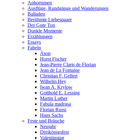
Aphorismen
Ausflüge, Rundgänge und Wanderungen
Balladen
Berühmte Liebespaare
Der Gute Ton
Dunkle Momente
Erzählungen
Essays
Fabeln
Äsop
Horst Fischer
Jean-Pierre Claris de Florian
Jean de La Fontaine
Christian F. Gellert
Wilhelm Hey
Iwan A. Krylow
Gotthold E. Lessing
Martin Luther
Fabula madrasa
Florian Russi
Hans Sachs
Feste und Bräuche
Neujahr
Dreikönigsfest
Valentinstag