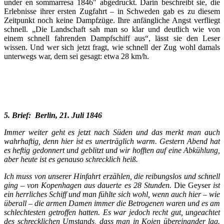
under en sommarresa 1846" abgedruckt. Darin beschreibt sie, die
Erlebnisse ihrer ersten Zugfahrt – in Schweden gab es zu diesem
Zeitpunkt noch keine Dampfzüge. Ihre anfängliche Angst verfliegt
schnell. „Die Landschaft sah man so klar und deutlich wie von
einem schnell fahrenden Dampfschiff aus“, lässt sie den Leser
wissen. Und wer sich jetzt fragt, wie schnell der Zug wohl damals
unterwegs war, dem sei gesagt: etwa 28 km/h.
5. Brief: Berlin, 21. Juli 1846
Immer weiter geht es jetzt nach Süden und das merkt man auch
wahrhaftig, denn hier ist es unerträglich warm. Gestern Abend hat
es heftig gedonnert und geblitzt und wir hofften auf eine Abkühlung,
aber heute ist es genauso schrecklich heiß.
Ich muss von unserer Hinfahrt erzählen, die reibungslos und schnell
ging – von Kopenhagen aus dauerte es 28 Stunden.
Die Geyser
ist
ein herrliches Schiff und man fühlte sich wohl, wenn auch hier – wie
überall – die armen Damen immer die Betrogenen waren und es am
schlechtesten getroffen hatten. Es war jedoch recht gut, ungeachtet
des schrecklichen Umstands, dass man in Kojen übereinander lag.