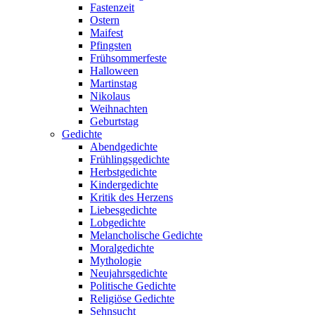
Fastenzeit
Ostern
Maifest
Pfingsten
Frühsommerfeste
Halloween
Martinstag
Nikolaus
Weihnachten
Geburtstag
Gedichte
Abendgedichte
Frühlingsgedichte
Herbstgedichte
Kindergedichte
Kritik des Herzens
Liebesgedichte
Lobgedichte
Melancholische Gedichte
Moralgedichte
Mythologie
Neujahrsgedichte
Politische Gedichte
Religiöse Gedichte
Sehnsucht