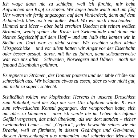
Ich wage dann nie zu schlafen, weil ich fürchte, mir beim
Aufwachen den Kopf zu stoßen. Wir lagen beide wach und um fünf
Uhr waren wir fertig angezogen auf dem Vorderdeck, denn auf dem
Achterdeck blies noch ein kalter Wind. Wo wir auch hinschauten –
Himmel und Meer – aber bald erschien Usedom mit seinen weißen
Stränden, wenig später die Küste bei Swinemünde und dann ein
kleines Segelschiff auf dem Haff
–
und um halb eins kamen wir in
Stettin an. Dort war es nicht schön. Wir erlebten sofort kleine
Missgeschicke – und vor allem hatten wir Angst vor der Eisenbahn
oder besser gesagt: davor, mit ihr zu fahren, denn seltsamerweise
war von uns allen – Schweden, Norwegern und Dänen – noch nie
jemand Eisenbahn gefahren.
Es regnete in Strömen, der Donner polterte und der
table d’hôte
sah
schrecklich aus. Wir bekamen etwas zu essen, aber es war nicht gut,
um nicht zu sagen: schlecht.
Schließlich rollten wir klopfenden Herzens in unseren Droschken
zum Bahnhof, weil der Zug um vier Uhr abfahren würde. K. war
zum schwedischen Konsul gegangen, der versprochen hatte, sich
um alles zu kümmern – aber ich werde nie
im Leben das infame
Gefühl vergessen, das mich überkam, als wir dort standen – sicher
zweihundert Leute – mit „Gepäck“; jeder bewachte seines wie ein
Drache, weil er fürchtete, in diesem Gedränge und Gewimmel,
diesem Ameisenhaufen aus rennenden und schreienden Menschen