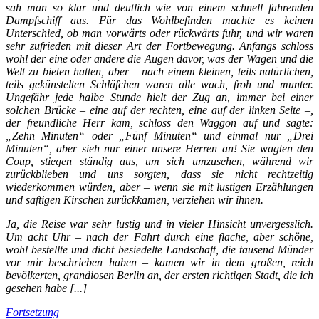
sah man so klar und deutlich wie von einem schnell fahrenden
Dampfschiff aus. Für das Wohlbefinden machte es keinen
Unterschied, ob man vorwärts oder rückwärts fuhr, und wir waren
sehr zufrieden mit dieser Art der Fortbewegung. Anfangs schloss
wohl der eine oder andere die Augen davor, was der Wagen und die
Welt zu bieten hatten, aber – nach einem kleinen, teils natürlichen,
teils gekünstelten Schläfchen waren alle wach, froh und munter.
Ungefähr jede halbe Stunde hielt der Zug an, immer bei einer
solchen Brücke – eine auf der rechten, eine auf der linken Seite –,
der freundliche Herr kam, schloss den Waggon auf und sagte:
„Zehn Minuten“ oder „Fünf Minuten“ und einmal nur „Drei
Minuten“, aber sieh nur einer unsere Herren an! Sie wagten den
Coup, stiegen ständig aus, um sich umzusehen, während wir
zurückblieben und uns sorgten, dass sie nicht rechtzeitig
wiederkommen würden, aber – wenn sie mit lustigen Erzählungen
und saftigen Kirschen zurückkamen, verziehen wir ihnen.
Ja, die Reise war sehr lustig und in vieler Hinsicht unvergesslich.
Um acht Uhr – nach der Fahrt durch eine flache, aber schöne,
wohl bestellte und dicht besiedelte Landschaft, die tausend Münder
vor mir beschrieben haben – kamen wir in dem großen, reich
bevölkerten, grandiosen Berlin an, der ersten richtigen Stadt, die ich
gesehen habe [...]
Fortsetzung