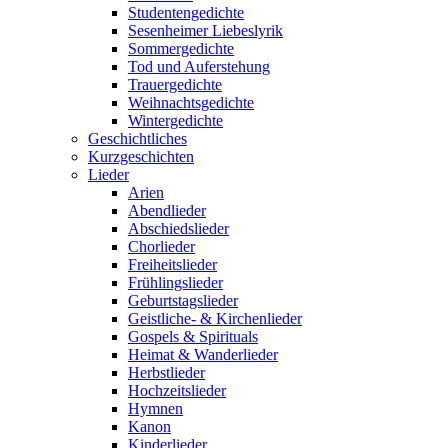
Studentengedichte
Sesenheimer Liebeslyrik
Sommergedichte
Tod und Auferstehung
Trauergedichte
Weihnachtsgedichte
Wintergedichte
Geschichtliches
Kurzgeschichten
Lieder
Arien
Abendlieder
Abschiedslieder
Chorlieder
Freiheitslieder
Frühlingslieder
Geburtstagslieder
Geistliche- & Kirchenlieder
Gospels & Spirituals
Heimat & Wanderlieder
Herbstlieder
Hochzeitslieder
Hymnen
Kanon
Kinderlieder