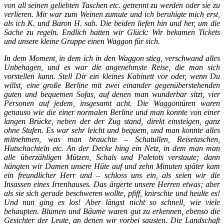
von all seinen geliebten Taschen etc. getrennt zu werden oder sie zu
verlieren. Mir war zum Weinen zumute und ich beruhigte mich erst,
als ich K. und Baron H. sah. Die beiden liefen hin und her, um die
Sache zu regeln. Endlich hatten wir Glück: Wir bekamen Tickets
und unsere kleine Gruppe einen Waggon für sich.
In dem Moment, in dem ich in den Waggon stieg, verschwand alles
Unbehagen, und es war die angenehmste Reise, die man sich
vorstellen kann. Stell Dir ein kleines Kabinett vor oder, wenn Du
willst, eine große Berline mit zwei einander gegenüberstehenden
guten und bequemen Sofas, auf denen man wunderbar sitzt, vier
Personen auf jedem, insgesamt acht. Die Waggontüren waren
genauso wie die einer normalen Berline und man konnte von einer
langen Brücke, neben der der Zug stand, direkt einsteigen, ganz
ohne Stufen. Es war sehr leicht und bequem, und man konnte alles
mitnehmen, was man brauchte – Schatullen, Reisetaschen,
Hutschachteln etc. An der Decke hing ein Netz, in dem man man
alle überzähligen Mützen, Schals und Paletots verstaute; dann
hängten wir Damen unsere Hüte auf und zehn Minuten später kam
ein freundlicher Herr und – schloss uns ein, als seien wir die
Insassen eines Irrenhauses. Das ärgerte unsere Herren etwas; aber
als sie sich gerade beschweren wollte, pfiff, knirschte und heulte es!
Und nun ging es los! Aber längst nicht so schnell, wie viele
behaupten. Blumen und Bäume waren gut zu erkennen, ebenso die
Gesichter der Leute, an denen wir vorbei sausten. Die Landschaft