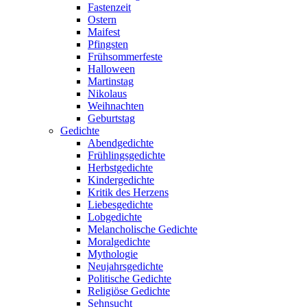
Fastenzeit
Ostern
Maifest
Pfingsten
Frühsommerfeste
Halloween
Martinstag
Nikolaus
Weihnachten
Geburtstag
Gedichte
Abendgedichte
Frühlingsgedichte
Herbstgedichte
Kindergedichte
Kritik des Herzens
Liebesgedichte
Lobgedichte
Melancholische Gedichte
Moralgedichte
Mythologie
Neujahrsgedichte
Politische Gedichte
Religiöse Gedichte
Sehnsucht