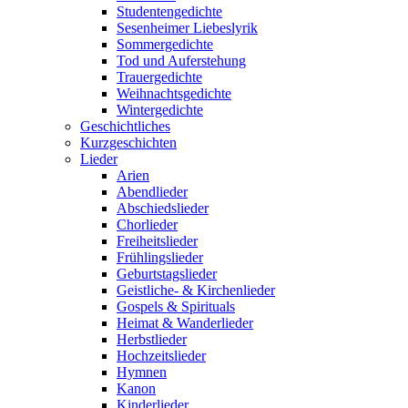
Studentengedichte
Sesenheimer Liebeslyrik
Sommergedichte
Tod und Auferstehung
Trauergedichte
Weihnachtsgedichte
Wintergedichte
Geschichtliches
Kurzgeschichten
Lieder
Arien
Abendlieder
Abschiedslieder
Chorlieder
Freiheitslieder
Frühlingslieder
Geburtstagslieder
Geistliche- & Kirchenlieder
Gospels & Spirituals
Heimat & Wanderlieder
Herbstlieder
Hochzeitslieder
Hymnen
Kanon
Kinderlieder