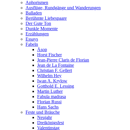
Aphorismen
Ausflüge, Rundgänge und Wanderungen
Balladen
Berühmte Liebespaare
Der Gute Ton
Dunkle Momente
Erzählungen
Essays
Fabeln
Äsop
Horst Fischer
Jean-Pierre Claris de Florian
Jean de La Fontaine
Christian F. Gellert
Wilhelm Hey
Iwan A. Krylow
Gotthold E. Lessing
Martin Luther
Fabula madrasa
Florian Russi
Hans Sachs
Feste und Bräuche
Neujahr
Dreikönigsfest
Valentinstag