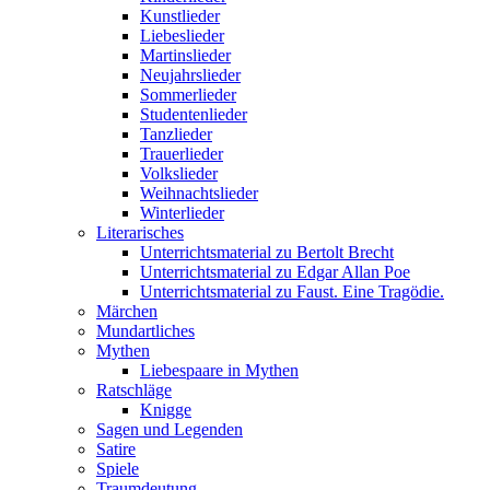
Kunstlieder
Liebeslieder
Martinslieder
Neujahrslieder
Sommerlieder
Studentenlieder
Tanzlieder
Trauerlieder
Volkslieder
Weihnachtslieder
Winterlieder
Literarisches
Unterrichtsmaterial zu Bertolt Brecht
Unterrichtsmaterial zu Edgar Allan Poe
Unterrichtsmaterial zu Faust. Eine Tragödie.
Märchen
Mundartliches
Mythen
Liebespaare in Mythen
Ratschläge
Knigge
Sagen und Legenden
Satire
Spiele
Traumdeutung