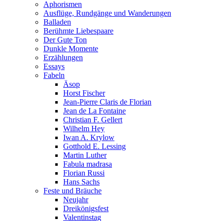
Aphorismen
Ausflüge, Rundgänge und Wanderungen
Balladen
Berühmte Liebespaare
Der Gute Ton
Dunkle Momente
Erzählungen
Essays
Fabeln
Äsop
Horst Fischer
Jean-Pierre Claris de Florian
Jean de La Fontaine
Christian F. Gellert
Wilhelm Hey
Iwan A. Krylow
Gotthold E. Lessing
Martin Luther
Fabula madrasa
Florian Russi
Hans Sachs
Feste und Bräuche
Neujahr
Dreikönigsfest
Valentinstag