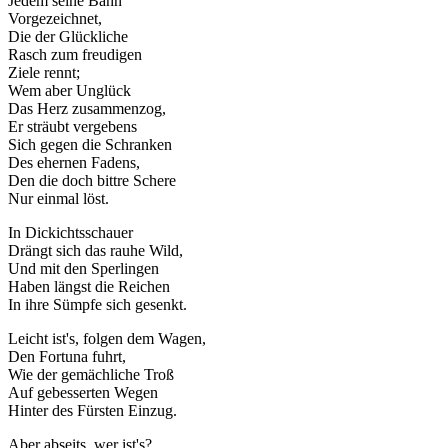
Jedem seine Bahn
Vorgezeichnet,
Die der Glückliche
Rasch zum freudigen
Ziele rennt;
Wem aber Unglück
Das Herz zusammenzog,
Er sträubt vergebens
Sich gegen die Schranken
Des ehernen Fadens,
Den die doch bittre Schere
Nur einmal löst.
In Dickichtsschauer
Drängt sich das rauhe Wild,
Und mit den Sperlingen
Haben längst die Reichen
In ihre Sümpfe sich gesenkt.
Leicht ist's, folgen dem Wagen,
Den Fortuna fuhrt,
Wie der gemächliche Troß
Auf gebesserten Wegen
Hinter des Fürsten Einzug.
Aber abseits, wer ist's?