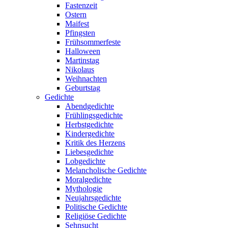
Fastenzeit
Ostern
Maifest
Pfingsten
Frühsommerfeste
Halloween
Martinstag
Nikolaus
Weihnachten
Geburtstag
Gedichte
Abendgedichte
Frühlingsgedichte
Herbstgedichte
Kindergedichte
Kritik des Herzens
Liebesgedichte
Lobgedichte
Melancholische Gedichte
Moralgedichte
Mythologie
Neujahrsgedichte
Politische Gedichte
Religiöse Gedichte
Sehnsucht