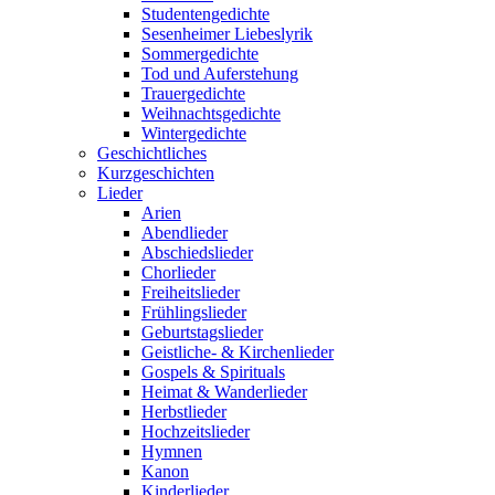
Studentengedichte
Sesenheimer Liebeslyrik
Sommergedichte
Tod und Auferstehung
Trauergedichte
Weihnachtsgedichte
Wintergedichte
Geschichtliches
Kurzgeschichten
Lieder
Arien
Abendlieder
Abschiedslieder
Chorlieder
Freiheitslieder
Frühlingslieder
Geburtstagslieder
Geistliche- & Kirchenlieder
Gospels & Spirituals
Heimat & Wanderlieder
Herbstlieder
Hochzeitslieder
Hymnen
Kanon
Kinderlieder