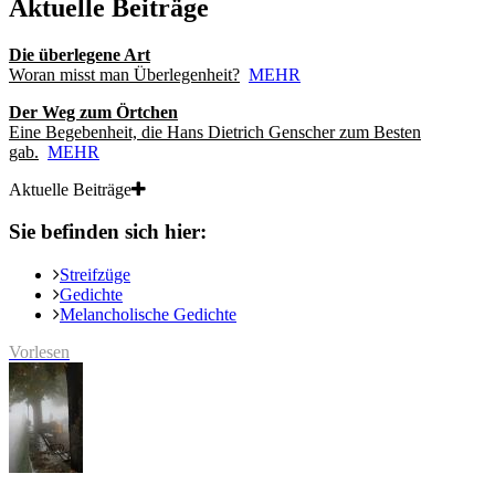
Aktuelle Beiträge
Die überlegene Art
Woran misst man Überlegenheit?
MEHR
Der Weg zum Örtchen
Eine Begebenheit, die Hans Dietrich Genscher zum Besten
gab.
MEHR
Aktuelle Beiträge
Sie befinden sich hier:
Streifzüge
Gedichte
Melancholische Gedichte
Vorlesen