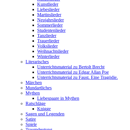
Kunstlieder
Liebeslieder
Martinslieder
Neujahrslieder
Sommerlieder
Studentenlieder
Tanzlieder
Trauerlieder
Volkslieder
Weihnachtslieder
Winterlieder
Literarisches
Unterrichtsmaterial zu Bertolt Brecht
Unterrichtsmaterial zu Edgar Allan Poe
Unterrichtsmaterial zu Faust. Eine Tragödie.
Märchen
Mundartliches
Mythen
Liebespaare in Mythen
Ratschläge
Knigge
Sagen und Legenden
Satire
Spiele
Traumdeutung