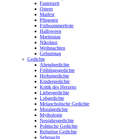
Fastenzeit
Ostern
Maifest
Pfingsten
Frühsommerfeste
Halloween
Martinstag
Nikolaus
Weihnachten
Geburtstag
Gedichte
Abendgedichte
Frühlingsgedichte
Herbstgedichte
Kindergedichte
Kritik des Herzens
Liebesgedichte
Lobgedichte
Melancholische Gedichte
Moralgedichte
Mythologie
Neujahrsgedichte
Politische Gedichte
Religiöse Gedichte
Sehnsucht