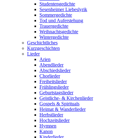
Studentengedichte
Sesenheimer Liebeslyrik
Sommergedichte
Tod und Auferstehung
Trauergedichte
Weihnachtsgedichte
Wintergedichte
Geschichtliches
Kurzgeschichten
Lieder
Arien
Abendlieder
Abschiedslieder
Chorlieder
Freiheitslieder
Frühlingslieder
Geburtstagslieder
Geistliche- & Kirchenlieder
Gospels & Spirituals
Heimat & Wanderlieder
Herbstlieder
Hochzeitslieder
Hymnen
Kanon
Kinderlieder