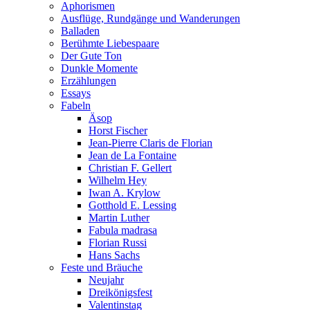
Aphorismen
Ausflüge, Rundgänge und Wanderungen
Balladen
Berühmte Liebespaare
Der Gute Ton
Dunkle Momente
Erzählungen
Essays
Fabeln
Äsop
Horst Fischer
Jean-Pierre Claris de Florian
Jean de La Fontaine
Christian F. Gellert
Wilhelm Hey
Iwan A. Krylow
Gotthold E. Lessing
Martin Luther
Fabula madrasa
Florian Russi
Hans Sachs
Feste und Bräuche
Neujahr
Dreikönigsfest
Valentinstag