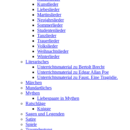
Kunstlieder
Liebeslieder
Martinslieder
Neujahrslieder
Sommerlieder
Studentenlieder
Tanzlieder
Trauerlieder
Volkslieder
Weihnachtslieder
Winterlieder
Literarisches
Unterrichtsmaterial zu Bertolt Brecht
Unterrichtsmaterial zu Edgar Allan Poe
Unterrichtsmaterial zu Faust. Eine Tragödie.
Märchen
Mundartliches
Mythen
Liebespaare in Mythen
Ratschläge
Knigge
Sagen und Legenden
Satire
Spiele
Traumdeutung