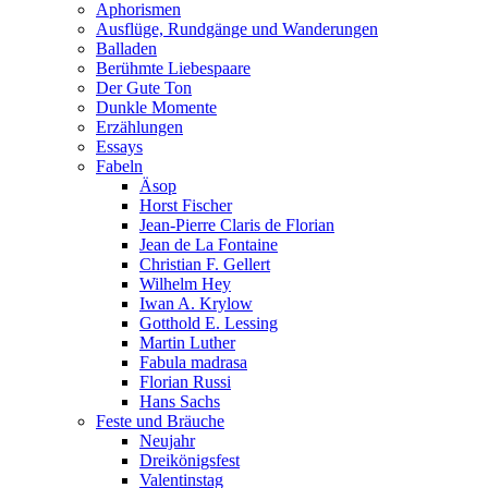
Aphorismen
Ausflüge, Rundgänge und Wanderungen
Balladen
Berühmte Liebespaare
Der Gute Ton
Dunkle Momente
Erzählungen
Essays
Fabeln
Äsop
Horst Fischer
Jean-Pierre Claris de Florian
Jean de La Fontaine
Christian F. Gellert
Wilhelm Hey
Iwan A. Krylow
Gotthold E. Lessing
Martin Luther
Fabula madrasa
Florian Russi
Hans Sachs
Feste und Bräuche
Neujahr
Dreikönigsfest
Valentinstag