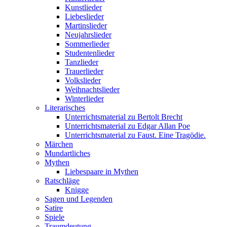
Kunstlieder
Liebeslieder
Martinslieder
Neujahrslieder
Sommerlieder
Studentenlieder
Tanzlieder
Trauerlieder
Volkslieder
Weihnachtslieder
Winterlieder
Literarisches
Unterrichtsmaterial zu Bertolt Brecht
Unterrichtsmaterial zu Edgar Allan Poe
Unterrichtsmaterial zu Faust. Eine Tragödie.
Märchen
Mundartliches
Mythen
Liebespaare in Mythen
Ratschläge
Knigge
Sagen und Legenden
Satire
Spiele
Traumdeutung