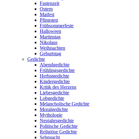
Fastenzeit
Ostern
Maifest
Pfingsten
Frühsommerfeste
Halloween
Martinstag
Nikolaus
Weihnachten
Geburtstag
Gedichte
Abendgedichte
Frühlingsgedichte
Herbstgedichte
Kindergedichte
Kritik des Herzens
Liebesgedichte
Lobgedichte
Melancholische Gedichte
Moralgedichte
Mythologie
Neujahrsgedichte
Politische Gedichte
Religiöse Gedichte
Sehnsucht