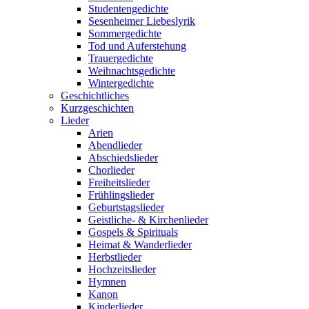
Studentengedichte
Sesenheimer Liebeslyrik
Sommergedichte
Tod und Auferstehung
Trauergedichte
Weihnachtsgedichte
Wintergedichte
Geschichtliches
Kurzgeschichten
Lieder
Arien
Abendlieder
Abschiedslieder
Chorlieder
Freiheitslieder
Frühlingslieder
Geburtstagslieder
Geistliche- & Kirchenlieder
Gospels & Spirituals
Heimat & Wanderlieder
Herbstlieder
Hochzeitslieder
Hymnen
Kanon
Kinderlieder