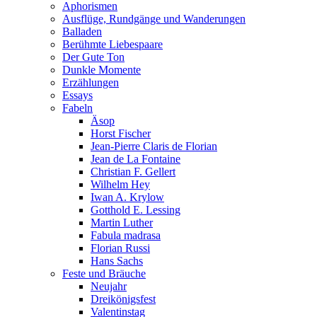
Aphorismen
Ausflüge, Rundgänge und Wanderungen
Balladen
Berühmte Liebespaare
Der Gute Ton
Dunkle Momente
Erzählungen
Essays
Fabeln
Äsop
Horst Fischer
Jean-Pierre Claris de Florian
Jean de La Fontaine
Christian F. Gellert
Wilhelm Hey
Iwan A. Krylow
Gotthold E. Lessing
Martin Luther
Fabula madrasa
Florian Russi
Hans Sachs
Feste und Bräuche
Neujahr
Dreikönigsfest
Valentinstag