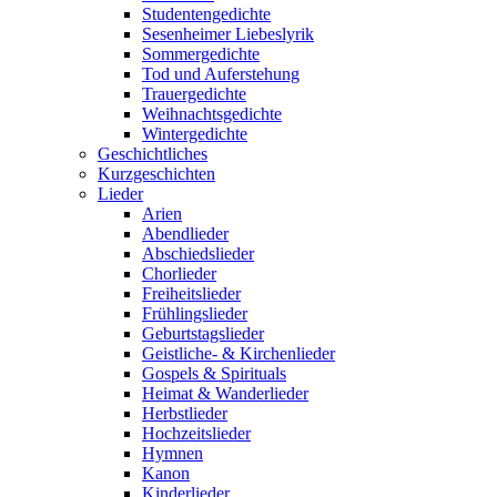
Studentengedichte
Sesenheimer Liebeslyrik
Sommergedichte
Tod und Auferstehung
Trauergedichte
Weihnachtsgedichte
Wintergedichte
Geschichtliches
Kurzgeschichten
Lieder
Arien
Abendlieder
Abschiedslieder
Chorlieder
Freiheitslieder
Frühlingslieder
Geburtstagslieder
Geistliche- & Kirchenlieder
Gospels & Spirituals
Heimat & Wanderlieder
Herbstlieder
Hochzeitslieder
Hymnen
Kanon
Kinderlieder