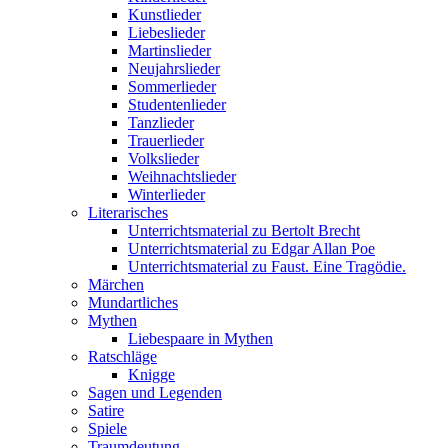
Kunstlieder
Liebeslieder
Martinslieder
Neujahrslieder
Sommerlieder
Studentenlieder
Tanzlieder
Trauerlieder
Volkslieder
Weihnachtslieder
Winterlieder
Literarisches
Unterrichtsmaterial zu Bertolt Brecht
Unterrichtsmaterial zu Edgar Allan Poe
Unterrichtsmaterial zu Faust. Eine Tragödie.
Märchen
Mundartliches
Mythen
Liebespaare in Mythen
Ratschläge
Knigge
Sagen und Legenden
Satire
Spiele
Traumdeutung