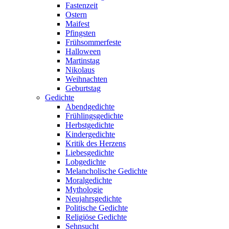
Fastenzeit
Ostern
Maifest
Pfingsten
Frühsommerfeste
Halloween
Martinstag
Nikolaus
Weihnachten
Geburtstag
Gedichte
Abendgedichte
Frühlingsgedichte
Herbstgedichte
Kindergedichte
Kritik des Herzens
Liebesgedichte
Lobgedichte
Melancholische Gedichte
Moralgedichte
Mythologie
Neujahrsgedichte
Politische Gedichte
Religiöse Gedichte
Sehnsucht