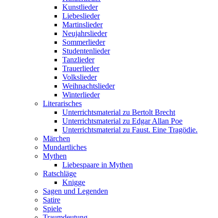
Kunstlieder
Liebeslieder
Martinslieder
Neujahrslieder
Sommerlieder
Studentenlieder
Tanzlieder
Trauerlieder
Volkslieder
Weihnachtslieder
Winterlieder
Literarisches
Unterrichtsmaterial zu Bertolt Brecht
Unterrichtsmaterial zu Edgar Allan Poe
Unterrichtsmaterial zu Faust. Eine Tragödie.
Märchen
Mundartliches
Mythen
Liebespaare in Mythen
Ratschläge
Knigge
Sagen und Legenden
Satire
Spiele
Traumdeutung