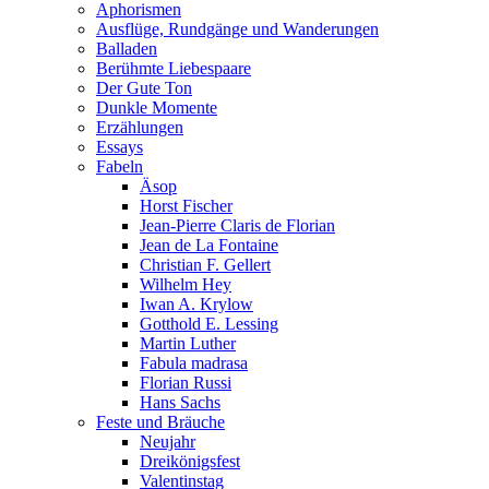
Aphorismen
Ausflüge, Rundgänge und Wanderungen
Balladen
Berühmte Liebespaare
Der Gute Ton
Dunkle Momente
Erzählungen
Essays
Fabeln
Äsop
Horst Fischer
Jean-Pierre Claris de Florian
Jean de La Fontaine
Christian F. Gellert
Wilhelm Hey
Iwan A. Krylow
Gotthold E. Lessing
Martin Luther
Fabula madrasa
Florian Russi
Hans Sachs
Feste und Bräuche
Neujahr
Dreikönigsfest
Valentinstag