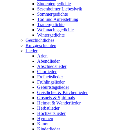
Studentengedichte
Sesenheimer Liebeslyrik
Sommergedichte
Tod und Auferstehung
Trauergedichte
Weihnachtsgedichte
Wintergedichte
Geschichtliches
Kurzgeschichten
Lieder
Arien
Abendlieder
Abschiedslieder
Chorlieder
Freiheitslieder
Frühlingslieder
Geburtstagslieder
Geistliche- & Kirchenlieder
Gospels & Spirituals
Heimat & Wanderlieder
Herbstlieder
Hochzeitslieder
Hymnen
Kanon
Kinderlieder