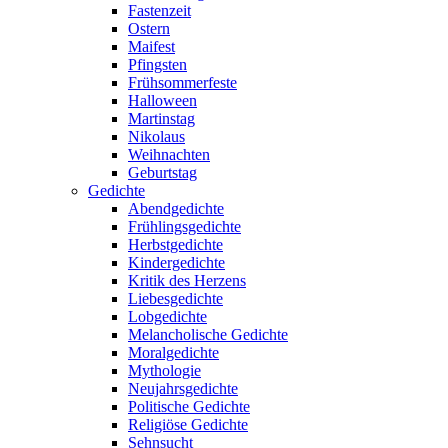
Fastenzeit
Ostern
Maifest
Pfingsten
Frühsommerfeste
Halloween
Martinstag
Nikolaus
Weihnachten
Geburtstag
Gedichte
Abendgedichte
Frühlingsgedichte
Herbstgedichte
Kindergedichte
Kritik des Herzens
Liebesgedichte
Lobgedichte
Melancholische Gedichte
Moralgedichte
Mythologie
Neujahrsgedichte
Politische Gedichte
Religiöse Gedichte
Sehnsucht